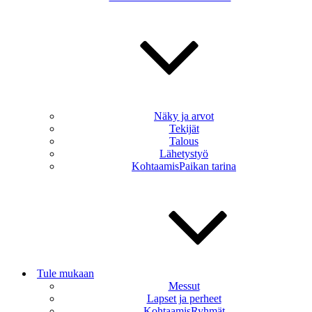
Näky ja arvot
Tekijät
Talous
Lähetystyö
KohtaamisPaikan tarina
Tule mukaan
Messut
Lapset ja perheet
KohtaamisRyhmät