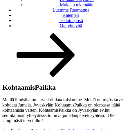
Mukaan tekemään
Luemme Raamattua
Kalenteri
Tiedotusposti
Ota yhteyttä
Vieritä
alas
sisältöön
KohtaamisPaikka
Meillä ihmisillä on tarve kohdata toisiamme. Meillä on myös tarve
kohdata Jumala. Jyväskylän KohtaamisPaikka on olemassa näitä
kohtaamisia varten. KohtaamisPaikka on Jyväskylän ev.lut.
seurakunnan yhteydessä toimiva jumalanpalvelusyhteisö. Olet
lämpimästi tervetullut!