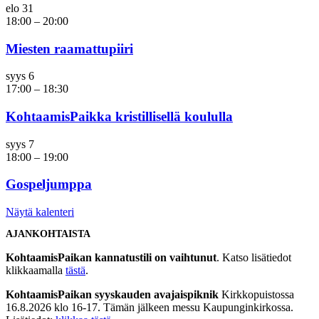
elo
31
18:00
–
20:00
Miesten raamattupiiri
syys
6
17:00
–
18:30
KohtaamisPaikka kristillisellä koululla
syys
7
18:00
–
19:00
Gospeljumppa
Näytä kalenteri
AJANKOHTAISTA
KohtaamisPaikan kannatustili on vaihtunut
. Katso lisätiedot
klikkaamalla
tästä
.
KohtaamisPaikan syyskauden avajaispiknik
Kirkkopuistossa
16.8.2026 klo 16-17. Tämän jälkeen messu Kaupunginkirkossa.