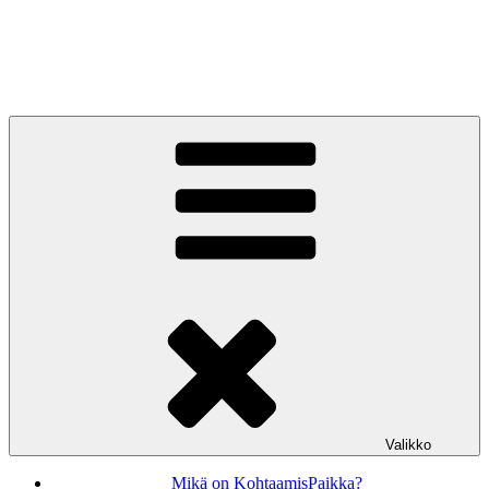
Siirry
sisältöön
KohtaamisPaikka Jyväskylä
Valikko
Mikä on KohtaamisPaikka?