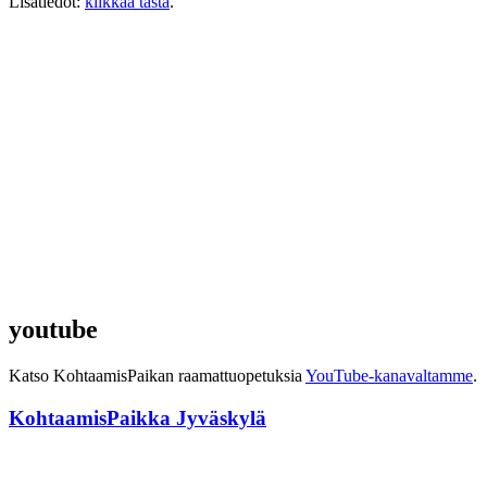
Lisätiedot:
klikkaa tästä
.
youtube
Katso KohtaamisPaikan raamattuopetuksia
YouTube-kanavaltamme
.
KohtaamisPaikka Jyväskylä