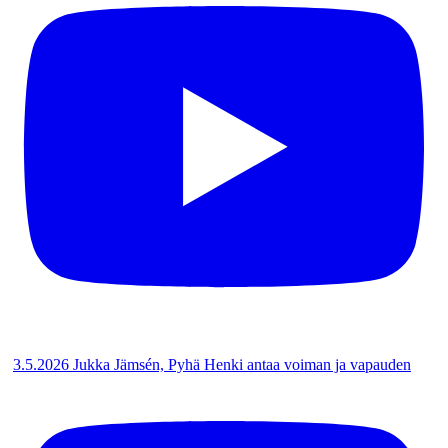
3.5.2026 Jukka Jämsén, Pyhä Henki antaa voiman ja vapauden