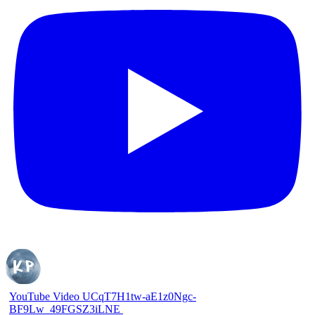
YouTube Video UCqT7H1tw-aE1z0Ngc-
BF9Lw_49FGSZ3iLNE