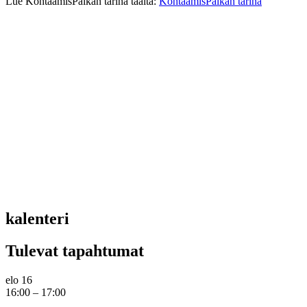
Lue KohtaamisPaikan tarina täältä:
KohtaamisPaikan tarina
kalenteri
Tulevat tapahtumat
elo
16
16:00
–
17:00