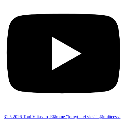
31.5.2026 Topi Viitasalo, Elämme "jo nyt – ei vielä" -jännitteessä