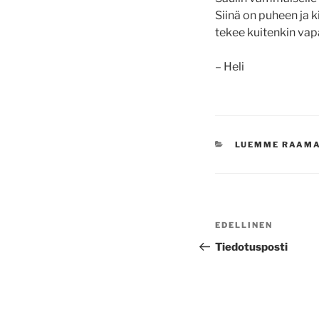
Siinä on puheen ja k
tekee kuitenkin vap
– Heli
KATEGORIAT
LUEMME RAAM
Artikkelien
Edellinen
EDELLINEN
selaus
artikkeli
Tiedotusposti