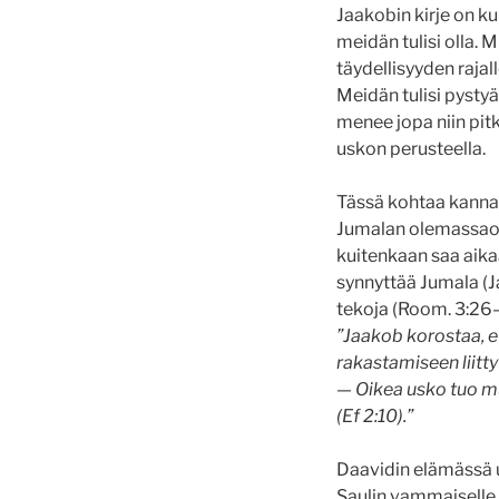
Jaakobin kirje on k
meidän tulisi olla. 
täydellisyyden rajall
Meidän tulisi pyst
menee jopa niin pitk
uskon perusteella.
Tässä kohtaa kannat
Jumalan olemassaolon
kuitenkaan saa aikaa
synnyttää Jumala (Ja
tekoja (Room. 3:26–
”Jaakob korostaa, e
rakastamiseen liitty
— Oikea usko tuo mu
(Ef 2:10).”
Daavidin elämässä us
Saulin vammaiselle 