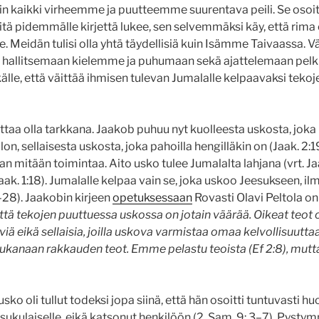
uin kaikki virheemme ja puutteemme suurentava peili. Se osoit
Mitä pidemmälle kirjettä lukee, sen selvemmäksi käy, että rima
e. Meidän tulisi olla yhtä täydellisiä kuin Isämme Taivaassa. Vä
yä hallitsemaan kielemme ja puhumaan sekä ajattelemaan pel
älle, että väittää ihmisen tulevan Jumalalle kelpaavaksi tekoje
taa olla tarkkana. Jaakob puhuu nyt kuolleesta uskosta, joka 
, sellaisesta uskosta, joka pahoilla hengilläkin on (Jaak. 2:19
n mitään toimintaa. Aito usko tulee Jumalalta lahjana (vrt. Jaak
ak. 1:18). Jumalalle kelpaa vain se, joka uskoo Jeesukseen, il
28). Jaakobin kirjeen
opetuksessaan
Rovasti Olavi Peltola on
ttä tekojen puuttuessa uskossa on jotain väärää. Oikeat teot
viä eikä sellaisia, joilla uskova varmistaa omaa kelvollisuutt
kanaan rakkauden teot. Emme pelastu teoista (Ef 2:8), mutta
ko oli tullut todeksi jopa siinä, että hän osoitti tuntuvasti 
sukulaiselle, eikä katsonut henkilöön (2. Sam. 9: 3–7). Pys