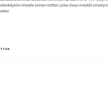
ielenkäytön rinnalle toinen mittari, joka riisuu meidät omahy
aaksi.
ATTUA