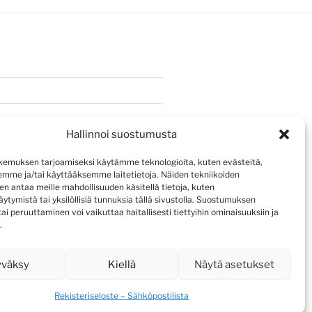
Hallinnoi suostumusta
emuksen tarjoamiseksi käytämme teknologioita, kuten evästeitä,
emme ja/tai käyttääksemme laitetietoja. Näiden tekniikoiden
n antaa meille mahdollisuuden käsitellä tietoja, kuten
ytymistä tai yksilöllisiä tunnuksia tällä sivustolla. Suostumuksen
ai peruuttaminen voi vaikuttaa haitallisesti tiettyihin ominaisuuksiin ja
.
yväksy
Kiellä
Näytä asetukset
Rekisteriseloste – Sähköpostilista