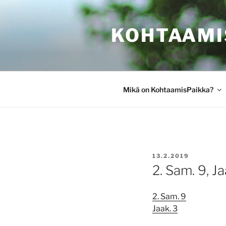
Siirry
sisältöön
KOHTAAMI
Mikä on KohtaamisPaikka?
JULKAISTU
13.2.2019
2. Sam. 9, Ja
2. Sam. 9
Jaak. 3