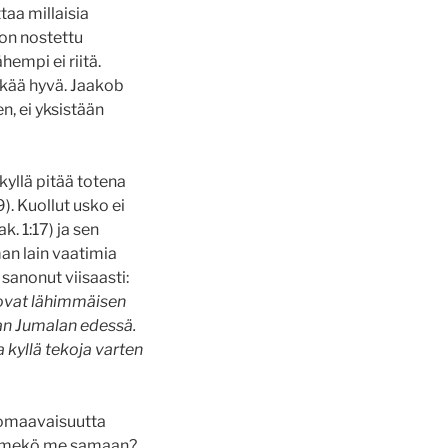
taa millaisia
 on nostettu
hempi ei riitä.
kkää hyvä. Jaakob
n, ei yksistään
kyllä pitää totena
). Kuollut usko ei
. 1:17) ja sen
man lain vaatimia
 sanonut viisaasti:
 ovat lähimmäisen
aan Jumalan edessä.
 kyllä tekoja varten
huomaavaisuutta
tymmekö me samaan?