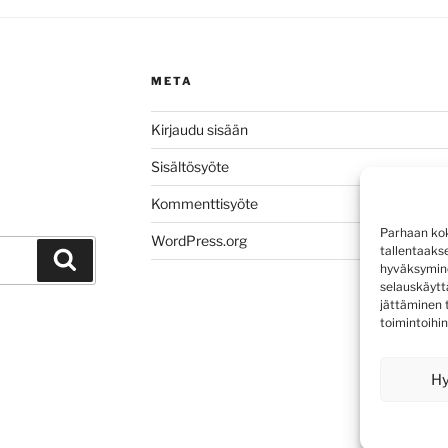
META
Kirjaudu sisään
Sisältösyöte
Kommenttisyöte
Parhaan kok
WordPress.org
tallentaaks
Haku
hyväksymine
selauskäyttä
jättäminen t
toimintoihin
H