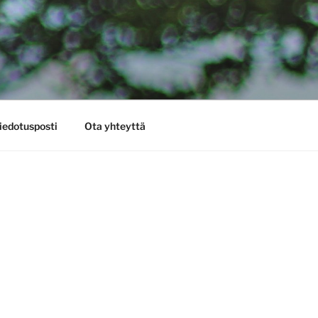
iedotusposti
Ota yhteyttä