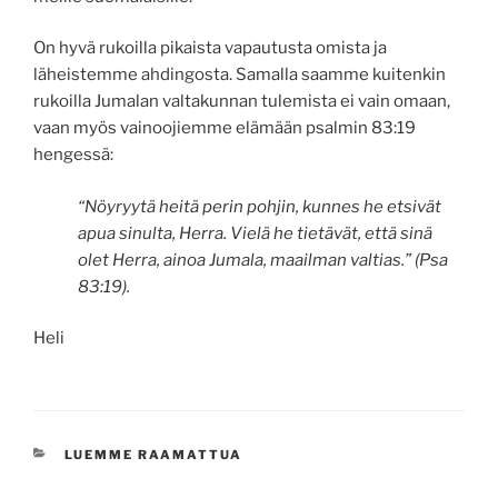
On hyvä rukoilla pikaista vapautusta omista ja
läheistemme ahdingosta. Samalla saamme kuitenkin
rukoilla Jumalan valtakunnan tulemista ei vain omaan,
vaan myös vainoojiemme elämään psalmin 83:19
hengessä:
“Nöyryytä heitä perin pohjin, kunnes he etsivät
apua sinulta, Herra. Vielä he tietävät, että sinä
olet Herra, ainoa Jumala, maailman valtias.” (Psa
83:19).
Heli
KATEGORIAT
LUEMME RAAMATTUA