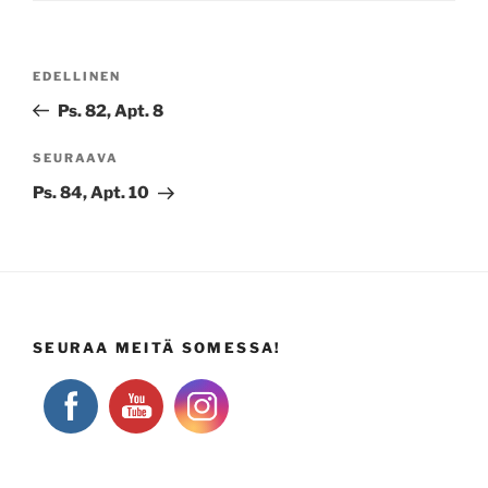
Artikkelien
Edellinen
EDELLINEN
selaus
artikkeli
Ps. 82, Apt. 8
Seuraava
SEURAAVA
artikkeli
Ps. 84, Apt. 10
SEURAA MEITÄ SOMESSA!