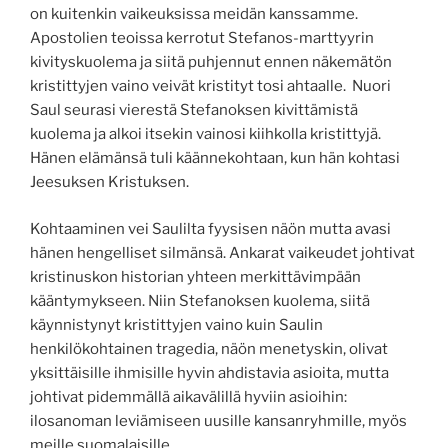
on kuitenkin vaikeuksissa meidän kanssamme.
Apostolien teoissa kerrotut Stefanos-marttyyrin
kivityskuolema ja siitä puhjennut ennen näkemätön
kristittyjen vaino veivät kristityt tosi ahtaalle. Nuori
Saul seurasi vierestä Stefanoksen kivittämistä
kuolema ja alkoi itsekin vainosi kiihkolla kristittyjä.
Hänen elämänsä tuli käännekohtaan, kun hän kohtasi
Jeesuksen Kristuksen.
Kohtaaminen vei Saulilta fyysisen näön mutta avasi
hänen hengelliset silmänsä. Ankarat vaikeudet johtivat
kristinuskon historian yhteen merkittävimpään
kääntymykseen. Niin Stefanoksen kuolema, siitä
käynnistynyt kristittyjen vaino kuin Saulin
henkilökohtainen tragedia, näön menetyskin, olivat
yksittäisille ihmisille hyvin ahdistavia asioita, mutta
johtivat pidemmällä aikavälillä hyviin asioihin:
ilosanoman leviämiseen uusille kansanryhmille, myös
meille suomalaisille.