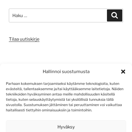
Etsi:
Haku
Tilaa uutiskirje
META
Hallinnoi suostumusta
Kirjaudu sisään
Parhaan kokemuksen tarjoamiseksi käytämme teknologioita, kuten
evästeitä, tallentaaksemme ja/tai käyttääksemme laitetietoja. Näiden
Sisältösyöte
tekniikoiden hyväksyminen antaa meille mahdollisuuden käsitellä
tietoja, kuten selauskäyttäytymistä tai yksilöllisiä tunnuksia tällä
Kommenttisyöte
sivustolla. Suostumuksen jättäminen tai peruuttaminen voi vaikuttaa
haitallisesti tiettyihin ominaisuuksiin ja toimintoihin.
WordPress.org
Hyväksy