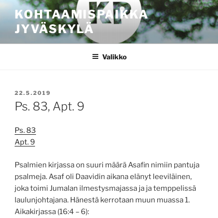
Siirry
KOHTAAMISPAIKKA
sisältöön
JYVÄSKYLÄ
Valikko
JULKAISTU
22.5.2019
Ps. 83, Apt. 9
Ps. 83
Apt. 9
Psalmien kirjassa on suuri määrä Asafin nimiin pantuja
psalmeja. Asaf oli Daavidin aikana elänyt leeviläinen,
joka toimi Jumalan ilmestysmajassa ja ja temppelissä
laulunjohtajana. Hänestä kerrotaan muun muassa 1.
Aikakirjassa (16:4 – 6):