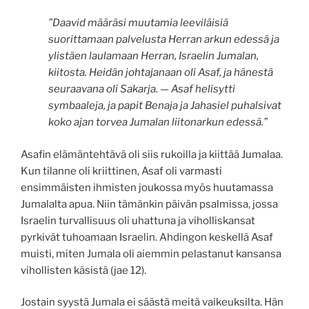
”Daavid määräsi muutamia leeviläisiä
suorittamaan palvelusta Herran arkun edessä ja
ylistäen laulamaan Herran, Israelin Jumalan,
kiitosta. Heidän johtajanaan oli Asaf, ja hänestä
seuraavana oli Sakarja. — Asaf helisytti
symbaaleja, ja papit Benaja ja Jahasiel puhalsivat
koko ajan torvea Jumalan liitonarkun edessä.”
Asafin elämäntehtävä oli siis rukoilla ja kiittää Jumalaa.
Kun tilanne oli kriittinen, Asaf oli varmasti
ensimmäisten ihmisten joukossa myös huutamassa
Jumalalta apua. Niin tämänkin päivän psalmissa, jossa
Israelin turvallisuus oli uhattuna ja viholliskansat
pyrkivät tuhoamaan Israelin. Ahdingon keskellä Asaf
muisti, miten Jumala oli aiemmin pelastanut kansansa
vihollisten käsistä (jae 12).
Jostain syystä Jumala ei säästä meitä vaikeuksilta. Hän