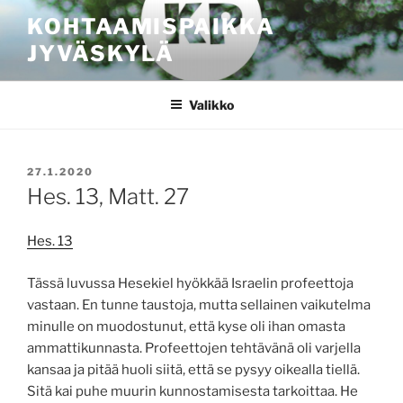
Siirry
KOHTAAMISPAIKKA
sisältöön
JYVÄSKYLÄ
Valikko
JULKAISTU
27.1.2020
Hes. 13, Matt. 27
Hes. 13
Tässä luvussa Hesekiel hyökkää Israelin profeettoja
vastaan. En tunne taustoja, mutta sellainen vaikutelma
minulle on muodostunut, että kyse oli ihan omasta
ammattikunnasta. Profeettojen tehtävänä oli varjella
kansaa ja pitää huoli siitä, että se pysyy oikealla tiellä.
Sitä kai puhe muurin kunnostamisesta tarkoittaa. He