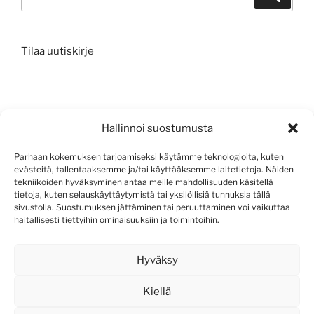
Tilaa uutiskirje
META
Hallinnoi suostumusta
Kirjaudu sisään
Parhaan kokemuksen tarjoamiseksi käytämme teknologioita, kuten
evästeitä, tallentaaksemme ja/tai käyttääksemme laitetietoja. Näiden
Sisältösyöte
tekniikoiden hyväksyminen antaa meille mahdollisuuden käsitellä
tietoja, kuten selauskäyttäytymistä tai yksilöllisiä tunnuksia tällä
Kommenttisyöte
sivustolla. Suostumuksen jättäminen tai peruuttaminen voi vaikuttaa
haitallisesti tiettyihin ominaisuuksiin ja toimintoihin.
WordPress.org
Hyväksy
Kiellä