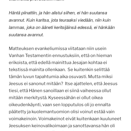
Häntä piinattiin, ja hän alistui siihen, ei hän suutansa
avannut. Kuin karitsa, jota teuraaksi viedään, niin kuin
lammas, joka on ääneti keritsijäinsä edessä, ei hänkään
suutansa avannut.
Matteuksen evankeliumissa viitataan niin usein
Vanhan Testamentin ennustuksiin, että on hieman
erikoista, että edellä mainittua Jesajan kohtaa ei
tekstissä mainita ollenkaan. Se kuitenkin selittää
tämän luvun tapahtumia aika osuvasti. Mutta miksi
Jeesus ei sanonut mitään? Itse ajattelen, että Jeesus
tiesi, että Hänen sanoillaan ei siinä vaiheessa ollut
mitään merkitystä. Kyseessähän ei ollut oikea
oikeudenkäynti, vaan sen lopputulos oli jo ennalta
päätetty ja kuolemantuomion olisi voinut estää vain
voimakeinoin. Voimakeinot eivät kuitenkaan kuuluneet
Jeesuksen keinovalikoimaan ja sanottavansa hän oli