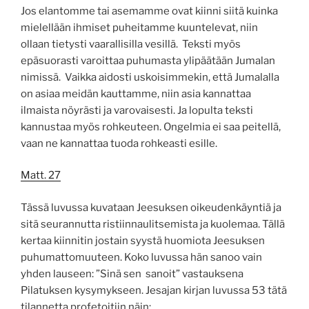
Jos elantomme tai asemamme ovat kiinni siitä kuinka
mielellään ihmiset puheitamme kuuntelevat, niin
ollaan tietysti vaarallisilla vesillä. Teksti myös
epäsuorasti varoittaa puhumasta ylipäätään Jumalan
nimissä. Vaikka aidosti uskoisimmekin, että Jumalalla
on asiaa meidän kauttamme, niin asia kannattaa
ilmaista nöyrästi ja varovaisesti. Ja lopulta teksti
kannustaa myös rohkeuteen. Ongelmia ei saa peitellä,
vaan ne kannattaa tuoda rohkeasti esille.
Matt. 27
Tässä luvussa kuvataan Jeesuksen oikeudenkäyntiä ja
sitä seurannutta ristiinnaulitsemista ja kuolemaa. Tällä
kertaa kiinnitin jostain syystä huomiota Jeesuksen
puhumattomuuteen. Koko luvussa hän sanoo vain
yhden lauseen: ”Sinä sen sanoit” vastauksena
Pilatuksen kysymykseen. Jesajan kirjan luvussa 53 tätä
tilannetta profetoitiin näin: