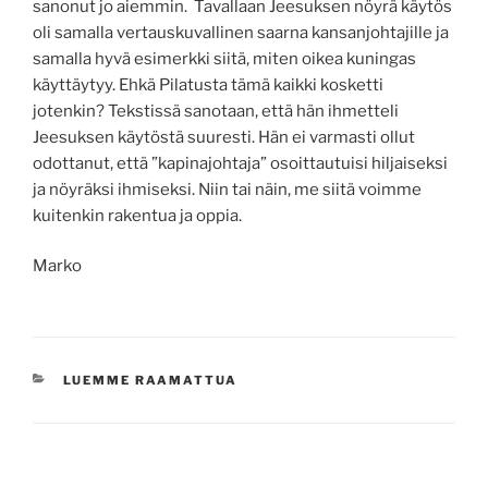
sanonut jo aiemmin. Tavallaan Jeesuksen nöyrä käytös
oli samalla vertauskuvallinen saarna kansanjohtajille ja
samalla hyvä esimerkki siitä, miten oikea kuningas
käyttäytyy. Ehkä Pilatusta tämä kaikki kosketti
jotenkin? Tekstissä sanotaan, että hän ihmetteli
Jeesuksen käytöstä suuresti. Hän ei varmasti ollut
odottanut, että ”kapinajohtaja” osoittautuisi hiljaiseksi
ja nöyräksi ihmiseksi. Niin tai näin, me siitä voimme
kuitenkin rakentua ja oppia.
Marko
KATEGORIAT
LUEMME RAAMATTUA
Artikkelien