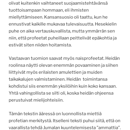
olivat kuitenkin vaihtaneet suojaamistehtävänsä
tuottoisampaan hommaan, eli ihmisten
miellyttämiseen. Kansansuosio oli taattu, kun he
ennustivat kaikille mukavaa tulevaisuutta. Hesekielin
puhe on aika vertauskuvallista, mutta ymmärrän sen
niin, että profeetat puheillaan peittelivät epäkohtia ja
estivät siten niiden hoitamista.
Vastaavan tuomion saavat myös naisprofeetat. Heidän
roolinsa näytti olevan enemmän povaaminen ja siihen
liittyivät myös erilaisten amulettien ja muiden
taikakalujen valmistaminen. Heidän toimintansa
kohdistui siis enemmän yksilöihin kuin koko kansaan.
Yhtä vahingollista se silti oli, koska heidän ohjeensa
perustuivat mielijohteisiin.
Tämän tekstin ääressä on luonnollista miettiä
profetian merkitystä. Itselleni teksti puhui siitä, että on
vaarallista tehdä Jumalan kuuntelemisesta ”ammattia”.