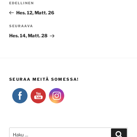
Edellinen
EDELLINEN
selaus
artikkeli
Hes. 12, Matt. 26
Seuraava
SEURAAVA
artikkeli
Hes. 14, Matt. 28
SEURAA MEITÄ SOMESSA!
Etsi:
Haku