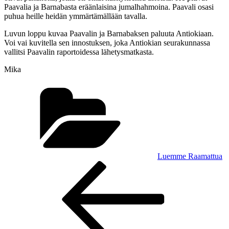
Paavalia ja Barnabasta eräänlaisina jumalhahmoina. Paavali osasi
puhua heille heidän ymmärtämällään tavalla.
Luvun loppu kuvaa Paavalin ja Barnabaksen paluuta Antiokiaan.
Voi vai kuvitella sen innostuksen, joka Antiokian seurakunnassa
vallitsi Paavalin raportoidessa lähetysmatkasta.
Mika
Kategoriat
Luemme Raamattua
Artikkelien
Edellinen
artikkeli
selaus