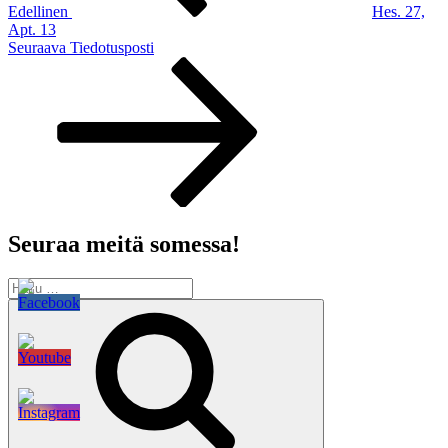
Edellinen
Hes. 27,
Apt. 13
Seuraava
Seuraava
Tiedotusposti
artikkeli
Seuraa meitä somessa!
Etsi:
Haku