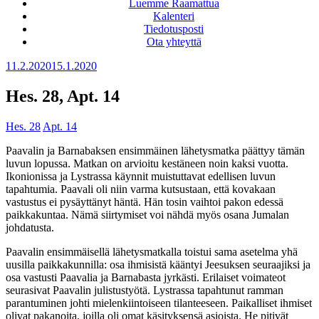
Luemme Raamattua
Kalenteri
Tiedotusposti
Ota yhteyttä
Julkaistu
11.2.2020
15.1.2020
Hes. 28, Apt. 14
Hes. 28
Apt. 14
Paavalin ja Barnabaksen ensimmäinen lähetysmatka päättyy tämän
luvun lopussa. Matkan on arvioitu kestäneen noin kaksi vuotta.
Ikonionissa ja Lystrassa käynnit muistuttavat edellisen luvun
tapahtumia. Paavali oli niin varma kutsustaan, että kovakaan
vastustus ei pysäyttänyt häntä. Hän tosin vaihtoi pakon edessä
paikkakuntaa. Nämä siirtymiset voi nähdä myös osana Jumalan
johdatusta.
Paavalin ensimmäisellä lähetysmatkalla toistui sama asetelma yhä
uusilla paikkakunnilla: osa ihmisistä kääntyi Jeesuksen seuraajiksi ja
osa vastusti Paavalia ja Barnabasta jyrkästi. Erilaiset voimateot
seurasivat Paavalin julistustyötä. Lystrassa tapahtunut ramman
parantuminen johti mielenkiintoiseen tilanteeseen. Paikalliset ihmiset
olivat pakanoita, joilla oli omat käsityksensä asioista. He pitivät