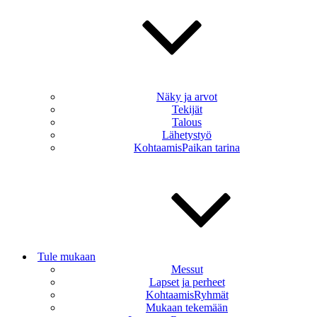
Näky ja arvot
Tekijät
Talous
Lähetystyö
KohtaamisPaikan tarina
Tule mukaan
Messut
Lapset ja perheet
KohtaamisRyhmät
Mukaan tekemään