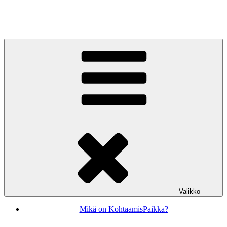
Siirry
sisältöön
KohtaamisPaikka Jyväskylä
Valikko
Mikä on KohtaamisPaikka?