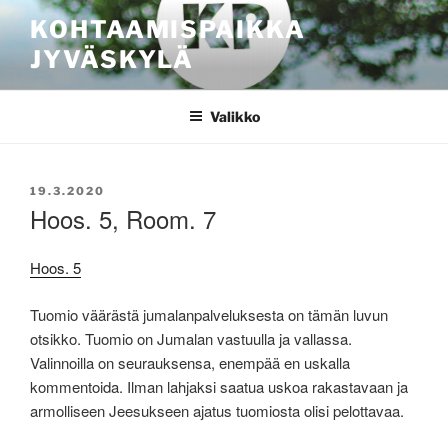
Siirry
KOHTAAMISPAIKKA
sisältöön
JYVÄSKYLÄ
Valikko
JULKAISTU
19.3.2020
Hoos. 5, Room. 7
Hoos. 5
Tuomio väärästä jumalanpalveluksesta on tämän luvun
otsikko. Tuomio on Jumalan vastuulla ja vallassa.
Valinnoilla on seurauksensa, enempää en uskalla
kommentoida. Ilman lahjaksi saatua uskoa rakastavaan ja
armolliseen Jeesukseen ajatus tuomiosta olisi pelottavaa.