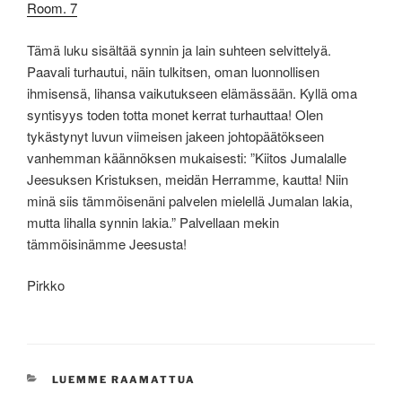
Room. 7
Tämä luku sisältää synnin ja lain suhteen selvittelyä.
Paavali turhautui, näin tulkitsen, oman luonnollisen
ihmisensä, lihansa vaikutukseen elämässään. Kyllä oma
syntisyys toden totta monet kerrat turhauttaa! Olen
tykästynyt luvun viimeisen jakeen johtopäätökseen
vanhemman käännöksen mukaisesti: ”Kiitos Jumalalle
Jeesuksen Kristuksen, meidän Herramme, kautta! Niin
minä siis tämmöisenäni palvelen mielellä Jumalan lakia,
mutta lihalla synnin lakia.” Palvellaan mekin
tämmöisinämme Jeesusta!
Pirkko
KATEGORIAT
LUEMME RAAMATTUA