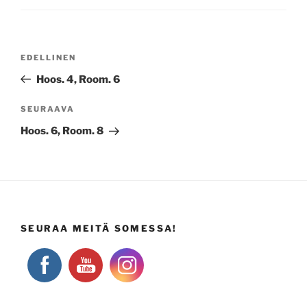
Artikkelien
Edellinen
EDELLINEN
selaus
artikkeli
Hoos. 4, Room. 6
Seuraava
SEURAAVA
artikkeli
Hoos. 6, Room. 8
SEURAA MEITÄ SOMESSA!