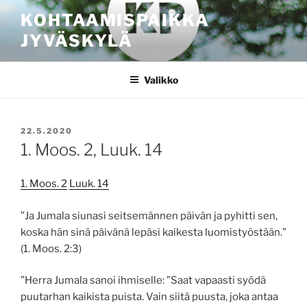
Siirry
KOHTAAMISPAIKKA
sisältöön
JYVÄSKYLÄ
Valikko
JULKAISTU
22.5.2020
1. Moos. 2, Luuk. 14
1. Moos. 2
Luuk. 14
”Ja Jumala siunasi seitsemännen päivän ja pyhitti sen,
koska hän sinä päivänä lepäsi kaikesta luomistyöstään.”
(1. Moos. 2:3)
”Herra Jumala sanoi ihmiselle: ”Saat vapaasti syödä
puutarhan kaikista puista. Vain siitä puusta, joka antaa