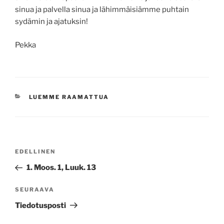
sinua ja palvella sinua ja lähimmäisiämme puhtain
sydämin ja ajatuksin!
Pekka
KATEGORIAT
LUEMME RAAMATTUA
Artikkelien
Edellinen
EDELLINEN
selaus
artikkeli
1. Moos. 1, Luuk. 13
Seuraava
SEURAAVA
artikkeli
Tiedotusposti