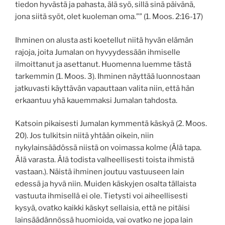
tiedon hyvästä ja pahasta, älä syö, sillä sinä päivänä,
jona siitä syöt, olet kuoleman oma.”” (1. Moos. 2:16-17)
Ihminen on alusta asti koetellut niitä hyvän elämän
rajoja, joita Jumalan on hyvyydessään ihmiselle
ilmoittanut ja asettanut. Huomenna luemme tästä
tarkemmin (1. Moos. 3). Ihminen näyttää luonnostaan
jatkuvasti käyttävän vapauttaan valita niin, että hän
erkaantuu yhä kauemmaksi Jumalan tahdosta.
Katsoin pikaisesti Jumalan kymmentä käskyä (2. Moos.
20). Jos tulkitsin niitä yhtään oikein, niin
nykylainsäädössä niistä on voimassa kolme (Älä tapa.
Älä varasta. Älä todista valheellisesti toista ihmistä
vastaan.). Näistä ihminen joutuu vastuuseen lain
edessä ja hyvä niin. Muiden käskyjen osalta tällaista
vastuuta ihmisellä ei ole. Tietysti voi aiheellisesti
kysyä, ovatko kaikki käskyt sellaisia, että ne pitäisi
lainsäädännössä huomioida, vai ovatko ne jopa lain