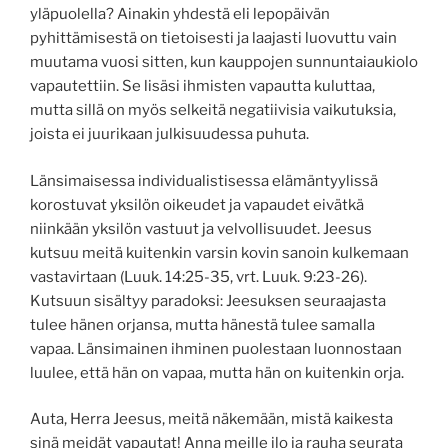
yläpuolella? Ainakin yhdestä eli lepopäivän
pyhittämisestä on tietoisesti ja laajasti luovuttu vain
muutama vuosi sitten, kun kauppojen sunnuntaiaukiolo
vapautettiin. Se lisäsi ihmisten vapautta kuluttaa,
mutta sillä on myös selkeitä negatiivisia vaikutuksia,
joista ei juurikaan julkisuudessa puhuta.
Länsimaisessa individualistisessa elämäntyylissä
korostuvat yksilön oikeudet ja vapaudet eivätkä
niinkään yksilön vastuut ja velvollisuudet. Jeesus
kutsuu meitä kuitenkin varsin kovin sanoin kulkemaan
vastavirtaan (Luuk. 14:25-35, vrt. Luuk. 9:23-26).
Kutsuun sisältyy paradoksi: Jeesuksen seuraajasta
tulee hänen orjansa, mutta hänestä tulee samalla
vapaa. Länsimainen ihminen puolestaan luonnostaan
luulee, että hän on vapaa, mutta hän on kuitenkin orja.
Auta, Herra Jeesus, meitä näkemään, mistä kaikesta
sinä meidät vapautat! Anna meille ilo ja rauha seurata