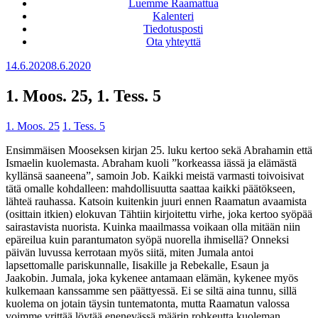
Luemme Raamattua
Kalenteri
Tiedotusposti
Ota yhteyttä
Julkaistu
14.6.2020
8.6.2020
1. Moos. 25, 1. Tess. 5
1. Moos. 25
1. Tess. 5
Ensimmäisen Mooseksen kirjan 25. luku kertoo sekä Abrahamin että
Ismaelin kuolemasta. Abraham kuoli ”korkeassa iässä ja elämästä
kyllänsä saaneena”, samoin Job. Kaikki meistä varmasti toivoisivat
tätä omalle kohdalleen: mahdollisuutta saattaa kaikki päätökseen,
lähteä rauhassa. Katsoin kuitenkin juuri ennen Raamatun avaamista
(osittain itkien) elokuvan Tähtiin kirjoitettu virhe, joka kertoo syöpää
sairastavista nuorista. Kuinka maailmassa voikaan olla mitään niin
epäreilua kuin parantumaton syöpä nuorella ihmisellä? Onneksi
päivän luvussa kerrotaan myös siitä, miten Jumala antoi
lapsettomalle pariskunnalle, Iisakille ja Rebekalle, Esaun ja
Jaakobin. Jumala, joka kykenee antamaan elämän, kykenee myös
kulkemaan kanssamme sen päättyessä. Ei se siltä aina tunnu, sillä
kuolema on jotain täysin tuntematonta, mutta Raamatun valossa
voimme yrittää löytää enenevässä määrin rohkeutta kuoleman