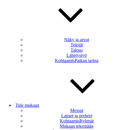
Näky ja arvot
Tekijät
Talous
Lähetystyö
KohtaamisPaikan tarina
Tule mukaan
Messut
Lapset ja perheet
KohtaamisRyhmät
Mukaan tekemään