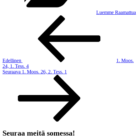
Luemme Raamattua
Artikkelien
Edellinen
artikkeli
selaus
Edellinen
1. Moos.
24, 1. Tess. 4
Seuraava
Seuraava
1. Moos. 26, 2. Tess. 1
artikkeli
Seuraa meitä somessa!