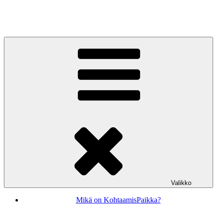
Siirry
sisältöön
KohtaamisPaikka Jyväskylä
Valikko
Mikä on KohtaamisPaikka?