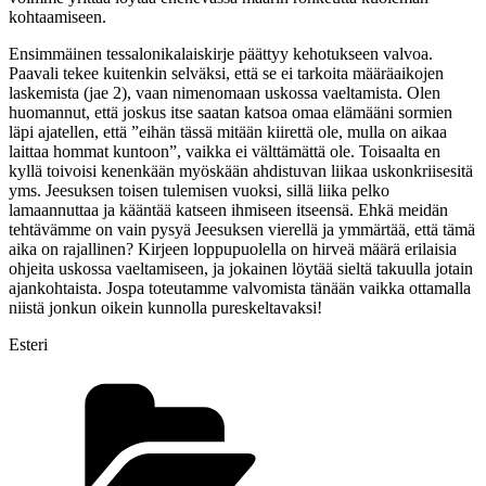
kohtaamiseen.
Ensimmäinen tessalonikalaiskirje päättyy kehotukseen valvoa.
Paavali tekee kuitenkin selväksi, että se ei tarkoita määräaikojen
laskemista (jae 2), vaan nimenomaan uskossa vaeltamista. Olen
huomannut, että joskus itse saatan katsoa omaa elämääni sormien
läpi ajatellen, että ”eihän tässä mitään kiirettä ole, mulla on aikaa
laittaa hommat kuntoon”, vaikka ei välttämättä ole. Toisaalta en
kyllä toivoisi kenenkään myöskään ahdistuvan liikaa uskonkriisesitä
yms. Jeesuksen toisen tulemisen vuoksi, sillä liika pelko
lamaannuttaa ja kääntää katseen ihmiseen itseensä. Ehkä meidän
tehtävämme on vain pysyä Jeesuksen vierellä ja ymmärtää, että tämä
aika on rajallinen? Kirjeen loppupuolella on hirveä määrä erilaisia
ohjeita uskossa vaeltamiseen, ja jokainen löytää sieltä takuulla jotain
ajankohtaista. Jospa toteutamme valvomista tänään vaikka ottamalla
niistä jonkun oikein kunnolla pureskeltavaksi!
Esteri
Kategoriat