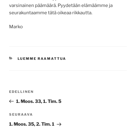
varsinainen päämäärä. Pyydetään elämäämme ja
seurakuntaamme tätä oikeaa rikkautta.
Marko
KATEGORIAT
LUEMME RAAMATTUA
Artikkelien
Edellinen
EDELLINEN
selaus
artikkeli
1. Moos. 33, 1. Tim. 5
Seuraava
SEURAAVA
artikkeli
1. Moos. 35, 2. Tim. 1