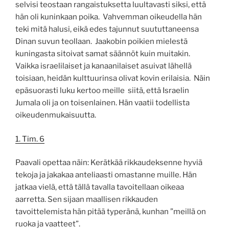
selvisi teostaan rangaistuksetta luultavasti siksi, että
hän oli kuninkaan poika. Vahvemman oikeudella hän
teki mitä halusi, eikä edes tajunnut suututtaneensa
Dinan suvun teollaan. Jaakobin poikien mielestä
kuningasta sitoivat samat säännöt kuin muitakin.
Vaikka israelilaiset ja kanaanilaiset asuivat lähellä
toisiaan, heidän kulttuurinsa olivat kovin erilaisia. Näin
epäsuorasti luku kertoo meille siitä, että Israelin
Jumala oli ja on toisenlainen. Hän vaatii todellista
oikeudenmukaisuutta.
1. Tim. 6
Paavali opettaa näin: Kerätkää rikkaudeksenne hyviä
tekoja ja jakakaa anteliaasti omastanne muille. Hän
jatkaa vielä, että tällä tavalla tavoitellaan oikeaa
aarretta. Sen sijaan maallisen rikkauden
tavoittelemista hän pitää typeränä, kunhan ”meillä on
ruoka ja vaatteet”.