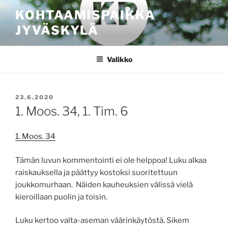
Siirry
KOHTAAMISPAIKKA
sisältöön
JYVÄSKYLÄ
Valikko
JULKAISTU
23.6.2020
1. Moos. 34, 1. Tim. 6
1. Moos. 34
Tämän luvun kommentointi ei ole helppoa! Luku alkaa
raiskauksella ja päättyy kostoksi suoritettuun
joukkomurhaan. Näiden kauheuksien välissä vielä
kieroillaan puolin ja toisin.
Luku kertoo valta-aseman väärinkäytöstä. Sikem