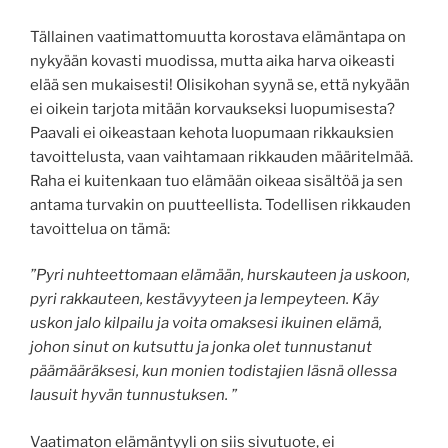
Tällainen vaatimattomuutta korostava elämäntapa on
nykyään kovasti muodissa, mutta aika harva oikeasti
elää sen mukaisesti! Olisikohan syynä se, että nykyään
ei oikein tarjota mitään korvaukseksi luopumisesta?
Paavali ei oikeastaan kehota luopumaan rikkauksien
tavoittelusta, vaan vaihtamaan rikkauden määritelmää.
Raha ei kuitenkaan tuo elämään oikeaa sisältöä ja sen
antama turvakin on puutteellista. Todellisen rikkauden
tavoittelua on tämä:
”Pyri nuhteettomaan elämään, hurskauteen ja uskoon,
pyri rakkauteen, kestävyyteen ja lempeyteen.
Käy
uskon jalo kilpailu ja voita omaksesi ikuinen elämä,
johon sinut on kutsuttu ja jonka olet tunnustanut
päämääräksesi, kun monien todistajien läsnä ollessa
lausuit hyvän tunnustuksen. ”
Vaatimaton elämäntyyli on siis sivutuote, ei