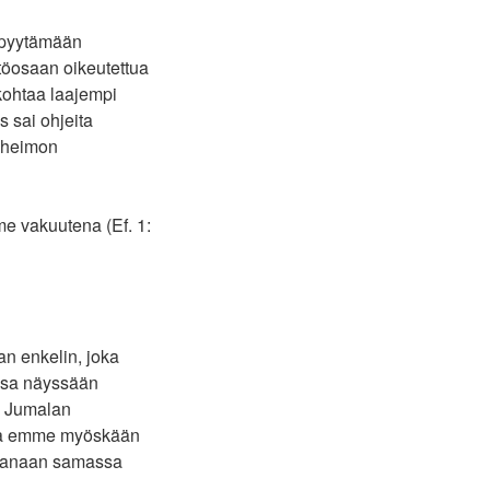
t pyytämään
töosaan oikeutettua
skohtaa laajempi
s sai ohjeita
ä heimon
e vakuutena (Ef. 1:
n enkelin, joka
assa näyssään
e Jumalan
utta emme myöskään
ikanaan samassa