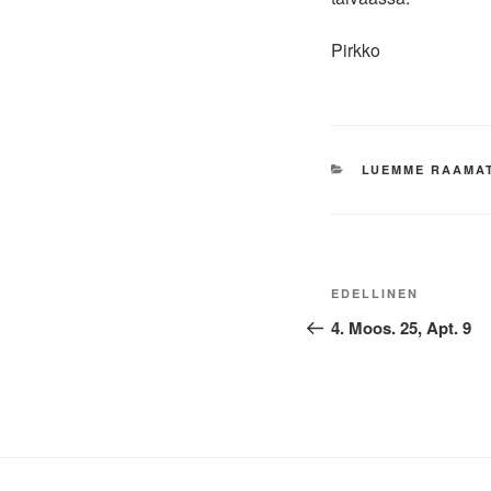
Pirkko
KATEGORIAT
LUEMME RAAMA
Artikkelien
Edellinen
EDELLINEN
selaus
artikkeli
4. Moos. 25, Apt. 9