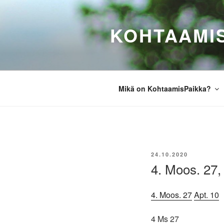
Siirry
sisältöön
KOHTAAMI
Mikä on KohtaamisPaikka?
JULKAISTU
24.10.2020
4. Moos. 27,
4. Moos. 27
Apt. 10
4 Ms 27