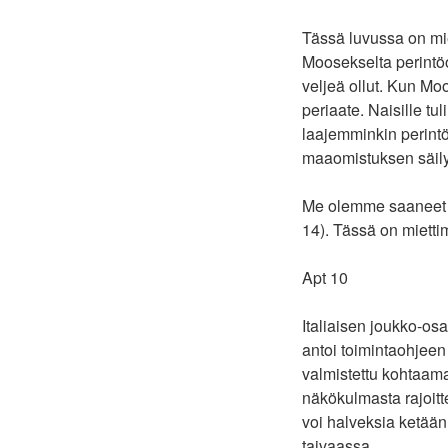
Tässä luvussa on mie
Moosekselta perintö
veljeä ollut. Kun Mo
periaate. Naisille tu
laajemminkin perintö
maaomistuksen säily
Me olemme saaneet p
14). Tässä on miettimi
Apt 10
Italiaisen joukko-o
antoi toimintaohjeen
valmistettu kohtaam
näkökulmasta rajoit
voi halveksia ketää
taivaassa.