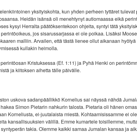
lenkiintoinen yksityiskohta, kun yhden perheen tyttäret tuleva
osaansa. Heidän isänsä oli menehtynyt autiomaassa eikä perin
oses kysyi Herralta päätöksentekoon ohjeita, syntyi tätä yksityi
li perintöoikeus, jos sisarussarjassa ei ole poikaa. Lisäksi Moose
kaaren malliin. Arvailen, että tästä lienee ollut aikanaan hyöty
misessä kullakin heimolla.
erintöosan Kristuksessa (Ef. 1:11) ja Pyhä Henki on perintömm
stä ja kiitoksen aihetta tälle päivälle.
saston uskova sadanpäällikkö Kornelius sai näyssä nähdä Jumala
 hakea Simon Pietarin nahkurin talosta. Pietaria oli hänen om
aan Korneliusta, ei-juutalaista miestä. Kohtaamisissamme ei ol
teita kansallisuuksien välillä. Emme kumartele toisillemme, m
n syntyperän takia. Olemme kaikki samaa Jumalan kansaa ja a