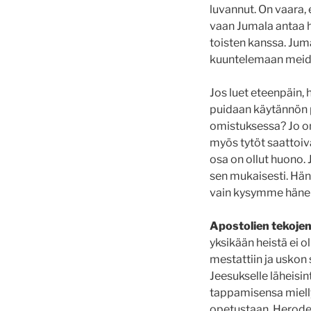
luvannut. On vaara,
vaan Jumala antaa h
toisten kanssa. Jum
kuuntelemaan mei
Jos luet eteenpäin,
puidaan käytännön 
omistuksessa? Jo on
myös tytöt saattoiva
osa on ollut huono.
sen mukaisesti. Hä
vain kysymme hänel
Apostolien tekoje
yksikään heistä ei ol
mestattiin ja uskon 
Jeesukselle läheisin
tappamisensa miellyt
opetustaan. Herodes 