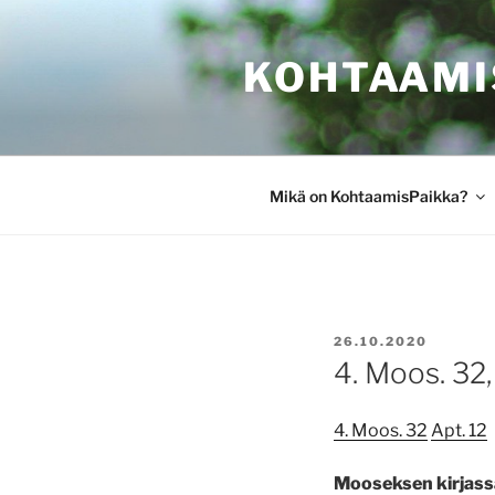
Siirry
sisältöön
KOHTAAMI
Mikä on KohtaamisPaikka?
JULKAISTU
26.10.2020
4. Moos. 32,
4. Moos. 32
Apt. 12
Mooseksen kirjass