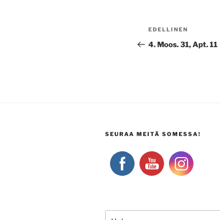
Artikkelien
Edellinen
EDELLINEN
selaus
artikkeli
4. Moos. 31, Apt. 11
SEURAA MEITÄ SOMESSA!
Etsi: