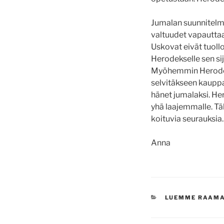
Jumalan suunnitelma 
valtuudet vapauttaa
Uskovat eivät tuollo
Herodekselle sen si
Myöhemmin Herodes k
selvitäkseen kauppas
hänet jumalaksi. He
yhä laajemmalle. T
koituvia seurauksia
Anna
KATEGORIAT
LUEMME RAAM