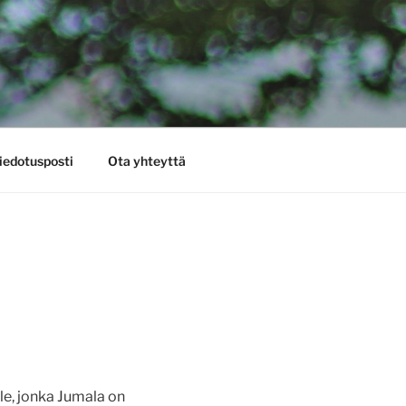
iedotusposti
Ota yhteyttä
le, jonka Jumala on