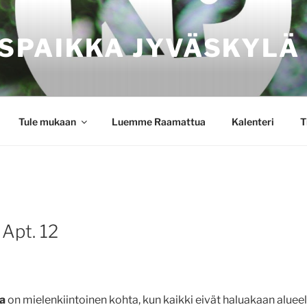
SPAIKKA JYVÄSKYLÄ
Tule mukaan
Luemme Raamattua
Kalenteri
T
 Apt. 12
a
on mielenkiintoinen kohta, kun kaikki eivät haluakaan alueel