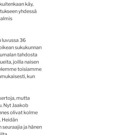
kuitenkaan käy,
oitukseen yhdessä
valmis
n luvussa 36
 oikean sukukunnan
 Jumalan tahdosta
eita, joilla naisen
ohtelemme toisiamme
mukaisesti, kun
kertoja, mutta
tu. Nyt Jaakob
annes olivat kolme
a. Heidän
n seuraajia ja hänen
lta.