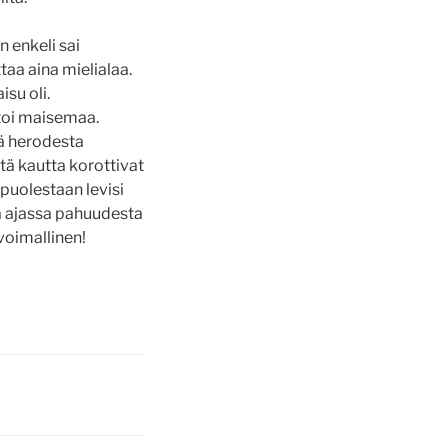
n enkeli sai
aa aina mielialaa.
su oli.
htoi maisemaa.
lä herodesta
tä kautta korottivat
puolestaan levisi
ä ajassa pahuudesta
voimallinen!