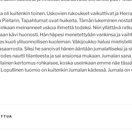
oli kuitenkin toinen. Uskovien rukoukset vaikuttivat ja Herra
 Pietarin. Tapahtumat ovat huikeita. Tämän lukeminen nostatt
inkaan meinanneet uskoa ihmettä todeksi. Niin yllättävä ratkai
jaan kävi huonosti. Hän häpesi menetettyään vankinsa ja vai
uoli yliluonnollisen kuoleman. Väkijoukko halusi mielistel
aarrosta. Siksi he sanoivat hänen ääntään jumalalliseksi ja si
rodes nautti tilanteesta ja sai ansionsa mukaan. Jumalan sana 
ällainen kertomus rohkaisee, koska useinkaan emme näe täss
. Lopullinen tuomio on kuitenkin Jumalan kädessä. Jumala on 
ATTUA