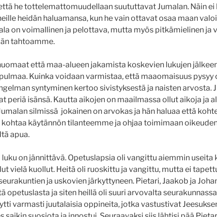
 että he tottelemattomuudellaan suututtavat Jumalan. Näin ei 
eille heidän haluamansa, kun he vain ottavat osaa maan val
ala on voimallinen ja pelottava, mutta myös pitkämielinen ja 
dän tahtoamme.
 huomaat että maa-alueen jakamista koskevien lukujen jälkee
pulmaa. Kuinka voidaan varmistaa, että maaomaisuus pysyy
gelman syntyminen kertoo sivistyksestä ja naisten arvosta.
t periä isänsä. Kautta aikojen on maailmassa ollut aikoja ja alu
 Jumalan silmissä jokainen on arvokas ja hän haluaa että k
n kohtaa käytännön tilanteemme ja ohjaa toimimaan oikeuden
tä apua.
n
luku on jännittävä. Opetuslapsia oli vangittu aiemmin useita 
lut vielä kuollut. Heitä oli ruoskittu ja vangittu, mutta ei tapet
seurakuntien ja uskovien järkyttyneen. Pietari, Jaakob ja Joh
tä opetuslasta ja siten heillä oli suuri arvovalta seurakunnass
ti varmasti juutalaisia oppineita, jotka vastustivat Jeesukse
saikin suosiota ja innostui. Seuraavaksi siis lähtisi pää Pietari