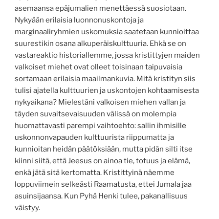
asemaansa epäjumalien menettäessä suosiotaan.
Nykyään erilaisia luonnonuskontoja ja
marginaaliryhmien uskomuksia saatetaan kunnioittaa
suurestikin osana alkuperäiskulttuuria. Ehkä se on
vastareaktio historiallemme, jossa kristittyjen maiden
valkoiset miehet ovat olleet toisinaan taipuvaisia
sortamaan erilaisia maailmankuvia. Mitä kristityn siis
tulisi ajatella kulttuurien ja uskontojen kohtaamisesta
nykyaikana? Mielestäni valkoisen miehen vallan ja
täyden suvaitsevaisuuden välissä on molempia
huomattavasti parempi vaihtoehto: sallin ihmisille
uskonnonvapauden kulttuurista riippumatta ja
kunnioitan heidän päätöksiään, mutta pidän silti itse
kiinni siitä, että Jeesus on ainoa tie, totuus ja elämä,
enkä jätä sitä kertomatta. Kristittyinä näemme
loppuviimein selkeästi Raamatusta, ettei Jumala jaa
asuinsijaansa. Kun Pyhä Henki tulee, pakanallisuus
väistyy.