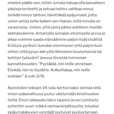
mieleni päälle sen, miten Jumala haluaa olla kansalleen
ykkösprioriteetti ja vetoaa heihin: valitkaa minut,
tehkää minun tahtoni, hävittäkää epäjumalat, jotta
voisin antaa teille kaiken sen ihanan, mitä minulla on
varastossa. Uskon, että sama pätee edelleen meidän
elämässämme. Antamalla Jumalan etsimiselle arvoa ja
aikaa voimme saada elämäämme paljon lisää sisältöä.
Entä jos pyrkisin Jumalan etsimiseen yhtä paljon kuin
siihen, että pysyn kärryillä läheisteni kuulumisista tai
kehityn työssäni? Jeesus tiivistää toiminnan
kannattavuuden: ”Pyytäkää, niin teille annetaan.
Etsikää, niin te löydätte. Kolkuttakaa, niin teille
avataan.” (Luuk. 11:9).
Apostolien tekojen 19. luku kertoo kaksi tarinaa siitä,
miten pakanallisuus joutui väistymään kristinuskon
tieltä. Ensin taikausko kärsi tappion ja sen johdosta
poltettiin suuri määrä vanhaa kirjallisuutta, toiseksi
epäjumalakuvien veistäjät joutuivat puolustamaan