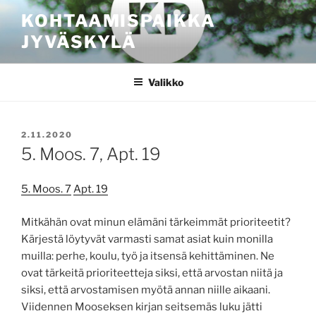
Siirry
KOHTAAMISPAIKKA
sisältöön
JYVÄSKYLÄ
Valikko
JULKAISTU
2.11.2020
5. Moos. 7, Apt. 19
5. Moos. 7
Apt. 19
Mitkähän ovat minun elämäni tärkeimmät prioriteetit?
Kärjestä löytyvät varmasti samat asiat kuin monilla
muilla: perhe, koulu, työ ja itsensä kehittäminen. Ne
ovat tärkeitä prioriteetteja siksi, että arvostan niitä ja
siksi, että arvostamisen myötä annan niille aikaani.
Viidennen Mooseksen kirjan seitsemäs luku jätti