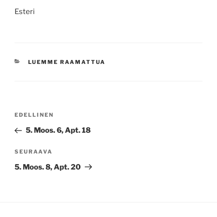
Esteri
KATEGORIAT
LUEMME RAAMATTUA
Artikkelien
Edellinen
EDELLINEN
selaus
artikkeli
5. Moos. 6, Apt. 18
Seuraava
SEURAAVA
artikkeli
5. Moos. 8, Apt. 20