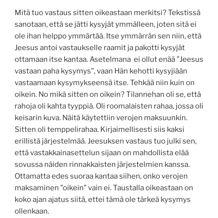
Mitä tuo vastaus sitten oikeastaan merkitsi? Tekstissä
sanotaan, että se jätti kysyjät ymmälleen, joten sitä ei
ole ihan helppo ymmärtää. Itse ymmärrän sen niin, että
Jeesus antoi vastaukselle raamit ja pakotti kysyjät
ottamaan itse kantaa. Asetelmana ei ollut enää ”Jeesus
vastaan paha kysymys”, vaan Hän kehotti kysyjiään
vastaamaan kysymykseensä itse. Tehkää niin kuin on
oikein. No mikä sitten on oikein? Tilannehan oli se, että
rahoja oli kahta tyyppiä. Oli roomalaisten rahaa, jossa oli
keisarin kuva. Näitä käytettiin verojen maksuunkin.
Sitten oli temppelirahaa. Kirjaimellisesti siis kaksi
erillistä järjestelmää. Jeesuksen vastaus tuo julki sen,
että vastakkainasettelun sijaan on mahdollista elää
sovussa näiden rinnakkaisten järjestelmien kanssa.
Ottamatta edes suoraa kantaa siihen, onko verojen
maksaminen ”oikein” vain ei. Taustalla oikeastaan on
koko ajan ajatus siitä, ettei tämä ole tärkeä kysymys
ollenkaan.