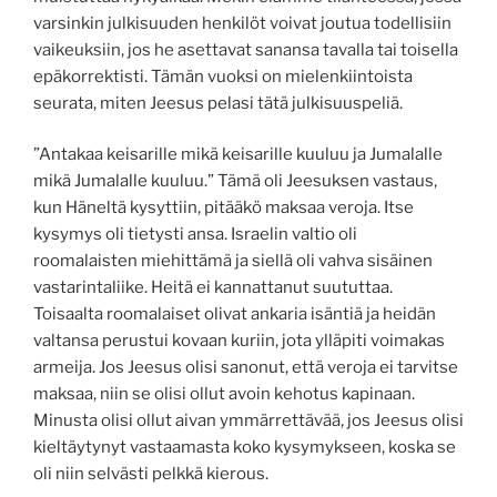
varsinkin julkisuuden henkilöt voivat joutua todellisiin
vaikeuksiin, jos he asettavat sanansa tavalla tai toisella
epäkorrektisti. Tämän vuoksi on mielenkiintoista
seurata, miten Jeesus pelasi tätä julkisuuspeliä.
”Antakaa keisarille mikä keisarille kuuluu ja Jumalalle
mikä Jumalalle kuuluu.” Tämä oli Jeesuksen vastaus,
kun Häneltä kysyttiin, pitääkö maksaa veroja. Itse
kysymys oli tietysti ansa. Israelin valtio oli
roomalaisten miehittämä ja siellä oli vahva sisäinen
vastarintaliike. Heitä ei kannattanut suututtaa.
Toisaalta roomalaiset olivat ankaria isäntiä ja heidän
valtansa perustui kovaan kuriin, jota ylläpiti voimakas
armeija. Jos Jeesus olisi sanonut, että veroja ei tarvitse
maksaa, niin se olisi ollut avoin kehotus kapinaan.
Minusta olisi ollut aivan ymmärrettävää, jos Jeesus olisi
kieltäytynyt vastaamasta koko kysymykseen, koska se
oli niin selvästi pelkkä kierous.