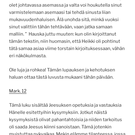
olet johtavassa asemassa ja valta voi houkutella sinut
varmistelemaan asemaasi tai tehdä sinusta liian
mukavuudenhaluisen. Älä unohda sitä, minkä vuoksi
sinut valittiin tähän tehtävään, vaan jatka samaan
malliin. ” Hauska juttu muuten: kun olin kirjoittanut
tämän tekstin, niin huomasin, että Heikki oli pohtinut
tätä samaa asiaa viime torstain kirjoituksessaan, vähän
eri näkökulmasta.
Ole luja ja rohkea! Tämän lupauksen ja kehotuksen
haluan ottaa tästä luvusta mukaani tähän päivään.
Mark. 12
Tämä luku sisältää Jeesuksen opetuksia ja vastauksia
Hänelle esitettyihin kysymyksiin. Jotkut näistä
kysymyksistä olivat pahantahtoisia ja niiden tarkoitus
oli saada Jeesus kiinni sanoistaan. Tämä jotenkin
muistuttaa nykyaikaa. Mekin elämme tilanteessa, jossa