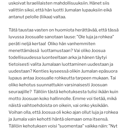
uskoivat Israelilaisten mahdollisuuksiin. Hänet siis
valittiin siksi, että hän luotti Jumalan lupauksiin eikä
antanut pelolle (liikaa) valtaa.
Tätä taustaa vasten on huomiota herättävää, että tässä
luvussa Joosualle sanotaan lause: ”Ole luja ja rohkea”
peräti neljä kertaa! Oliko hän vanhemmiten
menettämässä luottamustaan? Vai oliko Joosua
todellisuudessa luonteeltaan arka ja hänen täytyi
tietoisesti valita Jumalaan luottaminen uudestaan ja
uudestaan? Kenties kyseessä olikin Jumalan epäsuora
lupaus antaa Joosualle rohkeutta tarpeen mukaan. Tai
oliko kehotus suunnattukin varsinaisesti Joosuan
seuraajille? Tällöin tästä kehotuksesta tulisi ikään kuin
motto Joosuan koko hallinnolle. Emme voi tietää, mikä
näistä vaihtoehdoista on oikein, vai onko yksikään.
Voihan olla, että Joosua oli koko ajan ollut luja ja rohkea
ja Jumala vain kehotti häntä olemaan oma itsensä.
Tällöin kehotuksen voisi ”suomentaa” vaikka näin: ”Nyt