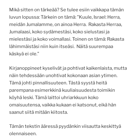
Mikä sitten on tärkeää? Se tulee esiin vaikkapa tämän
luvun lopussa:
Tärkein on tämä: ”Kuule, Israel: Herra,
meidän Jumalamme, on ainoa Herra.
Rakasta Herraa,
Jumalaasi, koko sydämestäsi, koko sielustasi ja
mielestäsi ja koko voimallasi.
Toinen on tämä: Rakasta
lähimmäistäsi niin kuin itseäsi. Näitä suurempaa
käskyä ei ole.”
Kirjanoppineet kyselivät ja pohtivat kaikenlaista, mutta
näin tehdessään unohtivat kokonaan asian ytimen.
Tämä johti pinnallisuuteen. Tästä syystä heitä
parempana esimerkkinä kuuliaisuudesta toimikin
köyhä leski. Tämä laittoi uhriarkkuun koko
omaisuutensa, vaikka kukaan ei katsonut, eikä hän
saanut siitä mitään kiitosta.
Tämän tekstin ääressä pyydänkin viisautta keskittyä
olennaiseen.