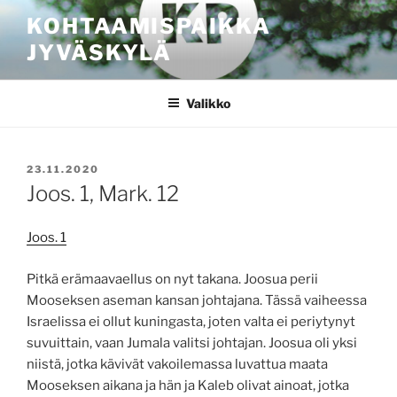
Siirry
KOHTAAMISPAIKKA
sisältöön
JYVÄSKYLÄ
Valikko
JULKAISTU
23.11.2020
Joos. 1, Mark. 12
Joos. 1
Pitkä erämaavaellus on nyt takana. Joosua perii
Mooseksen aseman kansan johtajana. Tässä vaiheessa
Israelissa ei ollut kuningasta, joten valta ei periytynyt
suvuittain, vaan Jumala valitsi johtajan. Joosua oli yksi
niistä, jotka kävivät vakoilemassa luvattua maata
Mooseksen aikana ja hän ja Kaleb olivat ainoat, jotka