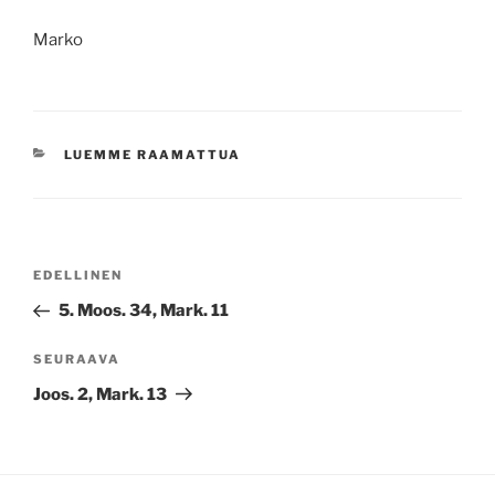
Marko
KATEGORIAT
LUEMME RAAMATTUA
Artikkelien
Edellinen
EDELLINEN
selaus
artikkeli
5. Moos. 34, Mark. 11
Seuraava
SEURAAVA
artikkeli
Joos. 2, Mark. 13