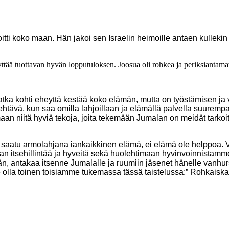
ti koko maan. Hän jakoi sen Israelin heimoille antaen kullekin
ää tuottavan hyvän lopputuloksen. Joosua oli rohkea ja periksiantamaton
Matka kohti eheyttä kestää koko elämän, mutta on työstämisen j
tehtävä, kun saa omilla lahjoillaan ja elämällä palvella suuremp
an niitä hyviä tekoja, joita tekemään Jumalan on meidät tarkoit
n saatu armolahjana iankaikkinen elämä, ei elämä ole helppoa. Va
n itsehillintää ja hyveitä sekä huolehtimaan hyvinvoinnistamme
n, antakaa itsenne Jumalalle ja ruumiin jäsenet hänelle vanhursk
 olla toinen toisiamme tukemassa tässä taistelussa:” Rohkaiskaa