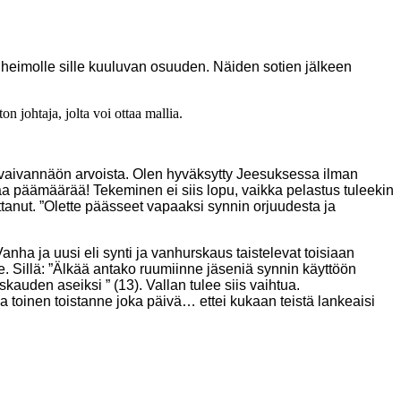
 heimolle sille kuuluvan osuuden. Näiden sotien jälkeen
 johtaja, jolta voi ottaa mallia.
a vaivannäön arvoista. Olen hyväksytty Jeesuksessa ilman
aa päämäärää! Tekeminen ei siis lopu, vaikka pelastus tuleekin
tanut. ”Olette päässeet vapaaksi synnin orjuudesta ja
nha ja uusi eli synti ja vanhurskaus taistelevat toisiaan
. Sillä: ”Älkää antako ruumiinne jäseniä synnin käyttöön
auden aseiksi ” (13). Vallan tulee siis vaihtua.
 toinen toistanne joka päivä… ettei kukaan teistä lankeaisi