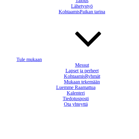
Talous
Lähetystyö
KohtaamisPaikan tarina
Tule mukaan
Messut
Lapset ja perheet
KohtaamisRyhmät
Mukaan tekemään
Luemme Raamattua
Kalenteri
Tiedotusposti
Ota yhteyttä