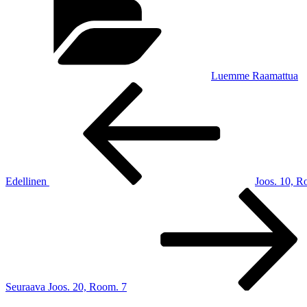
Luemme Raamattua
Artikkelien
Edellinen
artikkeli
selaus
Edellinen
Joos. 10, R
Seuraava
artikkeli
Seuraava
Joos. 20, Room. 7