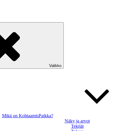
Valikko
Mikä on KohtaamisPaikka?
Näky ja arvot
Tekijät