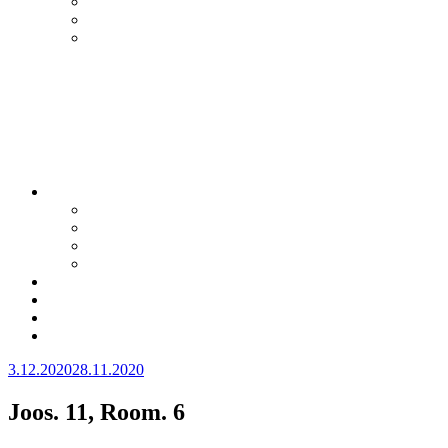
Julkaistu
3.12.2020
28.11.2020
Joos. 11, Room. 6