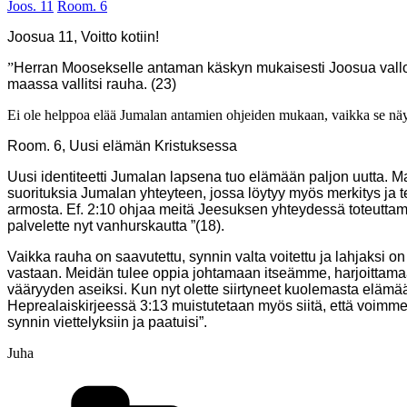
Joos. 11
Room. 6
Joosua 11, Voitto kotiin!
”
Herran Moosekselle antaman käskyn mukaisesti Joosua valloit
maassa vallitsi rauha. (23)
Ei ole helppoa elää Jumalan antamien ohjeiden mukaan, vaikka se näytt
Room. 6, Uusi elämän Kristuksessa
Uusi identiteetti Jumalan lapsena tuo elämään paljon uutta. 
suorituksia Jumalan yhteyteen, jossa löytyy myös merkitys ja 
armosta. Ef. 2:10 ohjaa meitä Jeesuksen yhteydessä toteuttama
palvelette nyt vanhurskautta ”(18).
Vaikka rauha on saavutettu, synnin valta voitettu ja lahjaksi o
vastaan. Meidän tulee oppia johtamaan itseämme, harjoittamaa
vääryyden aseiksi. Kun nyt olette siirtyneet kuolemasta elämää
Heprealaiskirjeessä 3:13 muistutetaan myös siitä, että voimme
synnin viettelyksiin ja paatuisi”.
Juha
Kategoriat