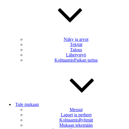
Näky ja arvot
Tekijät
Talous
Lähetystyö
KohtaamisPaikan tarina
Tule mukaan
Messut
Lapset ja perheet
KohtaamisRyhmät
Mukaan tekemään