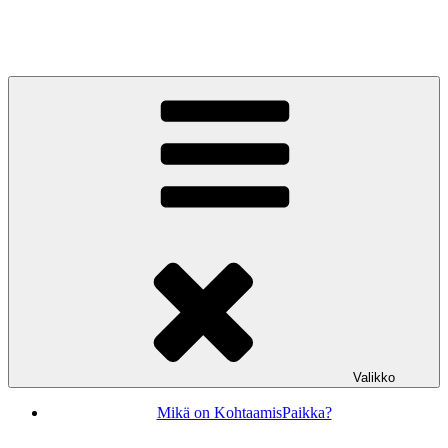
Siirry
sisältöön
KohtaamisPaikka Jyväskylä
Valikko
Mikä on KohtaamisPaikka?