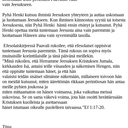
vain Jeesukseen.
Pyhä Henki kutsuu ihmistä Jeesuksen yhteyteen ja auttaa uskomaan
ja luottamaan Jeesukseen. Kun ihminen kiinnostuu syystä tai toisesta
Jeesuksesta, niin Pyhä Henki häntä ensin etsinyt ja kutsunut. Pyhä
Henki opettaa meitä tuntemaan Jeesusta aina vain paremmin ja
luottamaan Häneen aina vain syvemmällä tasolla.
Efesolaiskirjeessä Paavali rukoilee, että efesolaiset oppisivat
tuntemaan Jeesusta paremmin. Tämä rukous on sopiva myös
muinaisille korinttilaisille ja tänä päivänä meillekin.
”Minä rukoilen, että Herramme Jeesuksen Kristuksen Jumala,
kirkkauden Isä, antaisi teille viisauden ja näkemisen Hengen, niin
että oppisitte tuntemaan hänet, ja että hän
valaisisi teidän sisäiset silmänne näkemään, millaiseen toivoon hän
on meidät kutsunut, miten äärettömän rikkaan perintöosan hän antaa
meille pyhien joukossa ja
miten mittaamaton on hänen voimansa, joka vaikuttaa meissä
uskovissa. Se on sama väkevä voima, jota hän osoitti herättäessään
Kristuksen kuolleista ja asettaessaan
hänet istumaan oikealle puolelleen taivaassa.”Ef 1:17-20.
Tiina