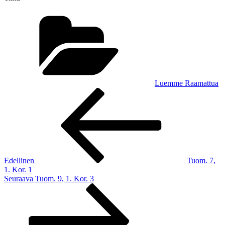
Kategoriat
Luemme Raamattua
Artikkelien
Edellinen
artikkeli
selaus
Edellinen
Tuom. 7,
1. Kor. 1
Seuraava
Seuraava
Tuom. 9, 1. Kor. 3
artikkeli