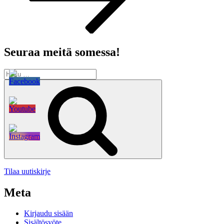
Seuraa meitä somessa!
Etsi:
Haku
Tilaa uutiskirje
Meta
Kirjaudu sisään
Sisältösyöte