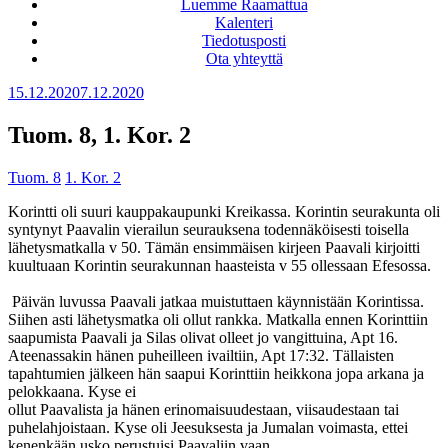
Luemme Raamattua
Kalenteri
Tiedotusposti
Ota yhteyttä
Julkaistu
15.12.2020
7.12.2020
Tuom. 8, 1. Kor. 2
Tuom. 8
1. Kor. 2
Korintti oli suuri kauppakaupunki Kreikassa. Korintin seurakunta oli
syntynyt Paavalin vierailun seurauksena todennäköisesti toisella
lähetysmatkalla v 50. Tämän ensimmäisen kirjeen Paavali kirjoitti
kuultuaan Korintin seurakunnan haasteista v 55 ollessaan Efesossa.
Päivän luvussa Paavali jatkaa muistuttaen käynnistään Korintissa.
Siihen asti lähetysmatka oli ollut rankka. Matkalla ennen Korinttiin
saapumista Paavali ja Silas olivat olleet jo vangittuina, Apt 16.
Ateenassakin hänen puheilleen ivailtiin, Apt 17:32. Tällaisten
tapahtumien jälkeen hän saapui Korinttiin heikkona jopa arkana ja
pelokkaana. Kyse ei
ollut Paavalista ja hänen erinomaisuudestaan, viisaudestaan tai
puhelahjoistaan. Kyse oli Jeesuksesta ja Jumalan voimasta, ettei
kenenkään usko perustuisi Paavaliin vaan