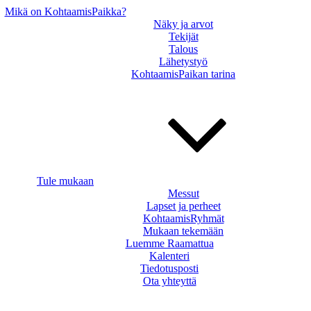
Mikä on KohtaamisPaikka?
Näky ja arvot
Tekijät
Talous
Lähetystyö
KohtaamisPaikan tarina
Tule mukaan
Messut
Lapset ja perheet
KohtaamisRyhmät
Mukaan tekemään
Luemme Raamattua
Kalenteri
Tiedotusposti
Ota yhteyttä