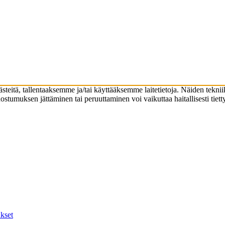
eitä, tallentaaksemme ja/tai käyttääksemme laitetietoja. Näiden teknii
Suostumuksen jättäminen tai peruuttaminen voi vaikuttaa haitallisesti tiet
kset