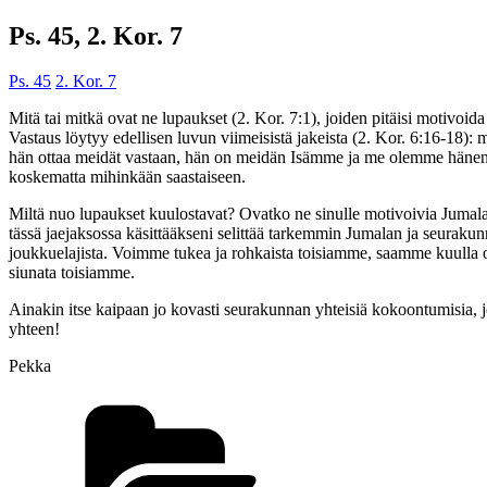
Ps. 45, 2. Kor. 7
Ps. 45
2. Kor. 7
Mitä tai mitkä ovat ne lupaukset (2. Kor. 7:1), joiden pitäisi motiv
Vastaus löytyy edellisen luvun viimeisistä jakeista (2. Kor. 6:16-
hän ottaa meidät vastaan, hän on meidän Isämme ja me olemme hänen poi
koskematta mihinkään saastaiseen.
Miltä nuo lupaukset kuulostavat? Ovatko ne sinulle motivoivia Juma
tässä jaejaksossa käsittääkseni selittää tarkemmin Jumalan ja seuraku
joukkuelajista. Voimme tukea ja rohkaista toisiamme, saamme kuulla o
siunata toisiamme.
Ainakin itse kaipaan jo kovasti seurakunnan yhteisiä kokoontumisia, j
yhteen!
Pekka
Kategoriat