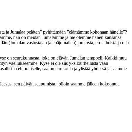
udesta ja Jumalaa peläten” pyhittämään ”elämämme kokonaan hänelle”?
kanssamme, hän on meidän Jumalamme ja me olemme hänen kansansa,
n (Jumalan vastustajan ja epäjumalien) joukosta, erota heistä ja olla
kyse on seurakunnasta, joka on elävän Jumalan temppeli. Kaikki muu
ityn vaellukseemme. Kyse ei ole siis yksilöurheilusta vaan
llistua ehtoolliselle, saamme rukoilla ja ylistää yhdessä ja saamme
 Jeesus, sen päivän saapumista, jolloin saamme jälleen kokoontua