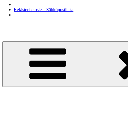
Rekisteriseloste – Sähköpostilista
Siirry
sisältöön
KohtaamisPaikka Jyväskylä