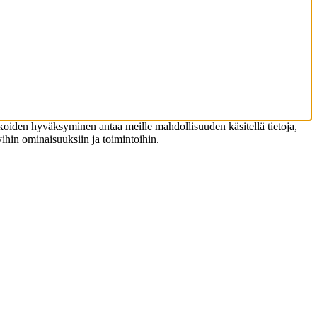
koiden hyväksyminen antaa meille mahdollisuuden käsitellä tietoja,
tyihin ominaisuuksiin ja toimintoihin.