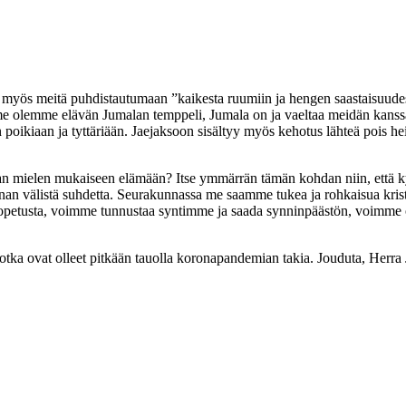
oida myös meitä puhdistautumaan ”kaikesta ruumiin ja hengen saastaisu
18): me olemme elävän Jumalan temppeli, Jumala on ja vaeltaa meidän 
kiaan ja tyttäriään. Jaejaksoon sisältyy myös kehotus lähteä pois heidä
lan mielen mukaiseen elämään? Itse ymmärrän tämän kohdan niin, että 
nnan välistä suhdetta. Seurakunnassa me saamme tukea ja rohkaisua krist
petusta, voimme tunnustaa syntimme ja saada synninpäästön, voimme osa
otka ovat olleet pitkään tauolla koronapandemian takia. Jouduta, Herra