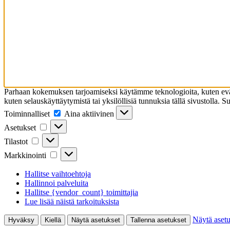
Parhaan kokemuksen tarjoamiseksi käytämme teknologioita, kuten eväst
kuten selauskäyttäytymistä tai yksilöllisiä tunnuksia tällä sivustolla. 
Toiminnalliset
Toiminnalliset
Aina aktiivinen
Asetukset
Asetukset
Tilastot
Tilastot
Markkinointi
Markkinointi
Hallitse vaihtoehtoja
Hallinnoi palveluita
Hallitse {vendor_count} toimittajia
Lue lisää näistä tarkoituksista
Näytä asetu
Hyväksy
Kiellä
Näytä asetukset
Tallenna asetukset