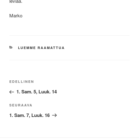
leviää.
Marko
KATEGORIAT
LUEMME RAAMATTUA
Artikkelien
Edellinen
EDELLINEN
selaus
artikkeli
1. Sam. 5, Luuk. 14
Seuraava
SEURAAVA
artikkeli
1. Sam. 7, Luuk. 16