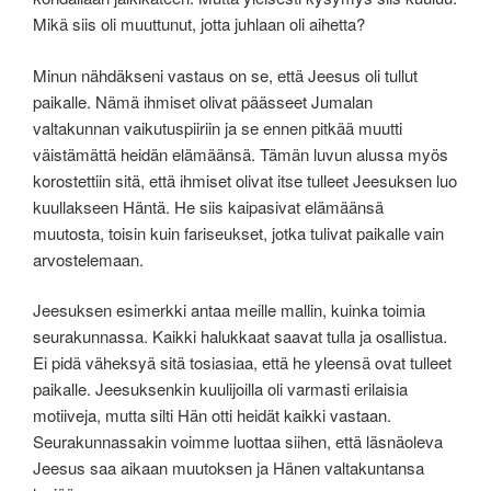
Mikä siis oli muuttunut, jotta juhlaan oli aihetta?
Minun nähdäkseni vastaus on se, että Jeesus oli tullut
paikalle. Nämä ihmiset olivat päässeet Jumalan
valtakunnan vaikutuspiiriin ja se ennen pitkää muutti
väistämättä heidän elämäänsä. Tämän luvun alussa myös
korostettiin sitä, että ihmiset olivat itse tulleet Jeesuksen luo
kuullakseen Häntä. He siis kaipasivat elämäänsä
muutosta, toisin kuin fariseukset, jotka tulivat paikalle vain
arvostelemaan.
Jeesuksen esimerkki antaa meille mallin, kuinka toimia
seurakunnassa. Kaikki halukkaat saavat tulla ja osallistua.
Ei pidä väheksyä sitä tosiasiaa, että he yleensä ovat tulleet
paikalle. Jeesuksenkin kuulijoilla oli varmasti erilaisia
motiiveja, mutta silti Hän otti heidät kaikki vastaan.
Seurakunnassakin voimme luottaa siihen, että läsnäoleva
Jeesus saa aikaan muutoksen ja Hänen valtakuntansa