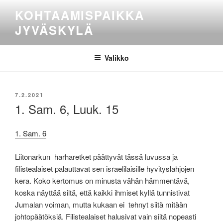
Siirry
KOHTAAMISPAIKKA
sisältöön
JYVÄSKYLÄ
Valikko
JULKAISTU
7.2.2021
1. Sam. 6, Luuk. 15
1. Sam. 6
Liitonarkun harharetket päättyvät tässä luvussa ja
filistealaiset palauttavat sen israelilaisille hyvityslahjojen
kera. Koko kertomus on minusta vähän hämmentävä,
koska näyttää siltä, että kaikki ihmiset kyllä tunnistivat
Jumalan voiman, mutta kukaan ei tehnyt siitä mitään
johtopäätöksiä. Filistealaiset halusivat vain siitä nopeasti