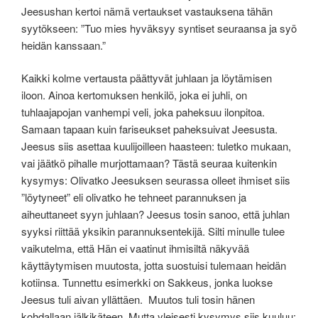
Jeesushan kertoi nämä vertaukset vastauksena tähän
syytökseen: ”Tuo mies hyväksyy syntiset seuraansa ja syö
heidän kanssaan.”
Kaikki kolme vertausta päättyvät juhlaan ja löytämisen
iloon. Ainoa kertomuksen henkilö, joka ei juhli, on
tuhlaajapojan vanhempi veli, joka paheksuu ilonpitoa.
Samaan tapaan kuin fariseukset paheksuivat Jeesusta.
Jeesus siis asettaa kuulijoilleen haasteen: tuletko mukaan,
vai jäätkö pihalle murjottamaan? Tästä seuraa kuitenkin
kysymys: Olivatko Jeesuksen seurassa olleet ihmiset siis
”löytyneet” eli olivatko he tehneet parannuksen ja
aiheuttaneet syyn juhlaan? Jeesus tosin sanoo, että juhlan
syyksi riittää yksikin parannuksentekijä. Silti minulle tulee
vaikutelma, että Hän ei vaatinut ihmisiltä näkyvää
käyttäytymisen muutosta, jotta suostuisi tulemaan heidän
kotiinsa. Tunnettu esimerkki on Sakkeus, jonka luokse
Jeesus tuli aivan yllättäen. Muutos tuli tosin hänen
kohdallaan jälkikäteen. Mutta yleisesti kysymys siis kuuluu: