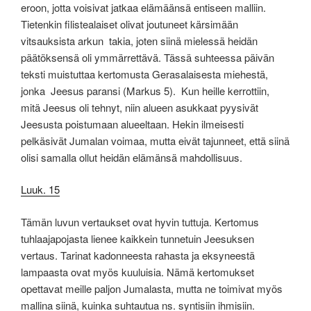
eroon, jotta voisivat jatkaa elämäänsä entiseen malliin.
Tietenkin filistealaiset olivat joutuneet kärsimään
vitsauksista arkun takia, joten siinä mielessä heidän
päätöksensä oli ymmärrettävä. Tässä suhteessa päivän
teksti muistuttaa kertomusta Gerasalaisesta miehestä,
jonka Jeesus paransi (Markus 5). Kun heille kerrottiin,
mitä Jeesus oli tehnyt, niin alueen asukkaat pyysivät
Jeesusta poistumaan alueeltaan. Hekin ilmeisesti
pelkäsivät Jumalan voimaa, mutta eivät tajunneet, että siinä
olisi samalla ollut heidän elämänsä mahdollisuus.
Luuk. 15
Tämän luvun vertaukset ovat hyvin tuttuja. Kertomus
tuhlaajapojasta lienee kaikkein tunnetuin Jeesuksen
vertaus. Tarinat kadonneesta rahasta ja eksyneestä
lampaasta ovat myös kuuluisia. Nämä kertomukset
opettavat meille paljon Jumalasta, mutta ne toimivat myös
mallina siinä, kuinka suhtautua ns. syntisiin ihmisiin.