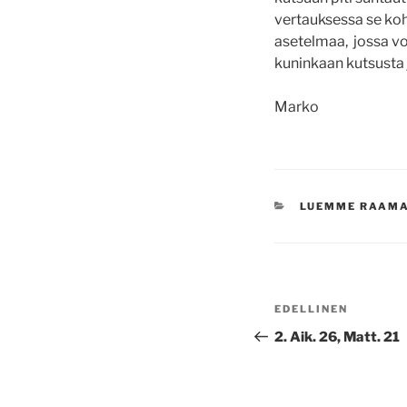
vertauksessa se koht
asetelmaa, jossa vo
kuninkaan kutsusta 
Marko
KATEGORIAT
LUEMME RAAM
Artikkelien
Edellinen
EDELLINEN
selaus
artikkeli
2. Aik. 26, Matt. 21