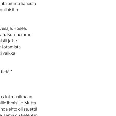
muuta emme hänestä
nilaisilta
 Jesaja, Hosea,
saan. Kun luemme
siä ja he
e Jotamista
si vaikka
tietä.”
sus toi maailmaan.
ille ihmisille. Mutta
inoa ehto oli se, että
le. Tämä on tietenkin