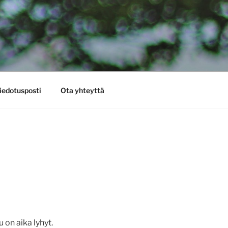
iedotusposti
Ota yhteyttä
on aika lyhyt.