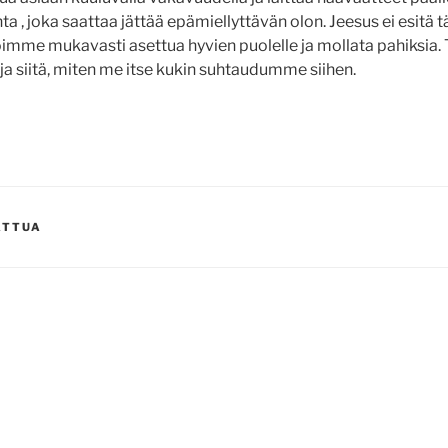
a , joka saattaa jättää epämiellyttävän olon. Jeesus ei esitä t
imme mukavasti asettua hyvien puolelle ja mollata pahiksia.
ja siitä, miten me itse kukin suhtaudumme siihen.
ATTUA