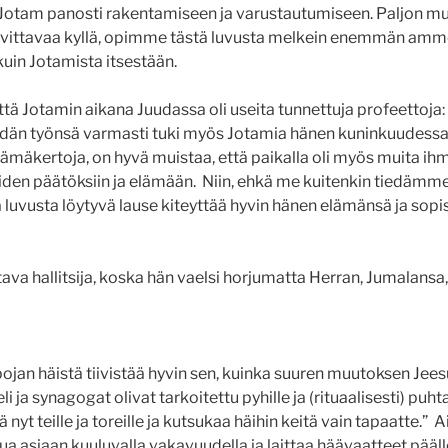
, Jotam panosti rakentamiseen ja varustautumiseen. Paljon 
uvittavaa kyllä, opimme tästä luvusta melkein enemmän ammo
kuin Jotamista itsestään.
tä Jotamin aikana Juudassa oli useita tunnettuja profeettoja:
idän työnsä varmasti tuki myös Jotamia hänen kuninkuudes
ämäkertoja, on hyvä muistaa, että paikalla oli myös muita ihmi
iden päätöksiin ja elämään. Niin, ehkä me kuitenkin tiedämm
 luvusta löytyvä lause kiteyttää hyvin hänen elämänsä ja sopi
ava hallitsija, koska hän vaelsi horjumatta Herran, Jumalansa, 
ojan häistä tiivistää hyvin sen, kuinka suuren muutoksen Jee
 ja synagogat olivat tarkoitettu pyhille ja (rituaalisesti) puhta
nyt teille ja toreille ja kutsukaa häihin keitä vain tapaatte.” A
ua asiaan kuuluvalla vakavuudella ja laittaa häävaatteet pääl