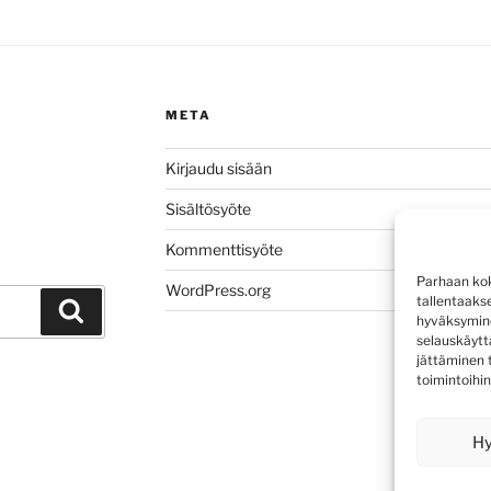
META
Kirjaudu sisään
Sisältösyöte
Kommenttisyöte
Parhaan kok
WordPress.org
tallentaaks
Haku
hyväksymine
selauskäyttä
jättäminen t
toimintoihin
H