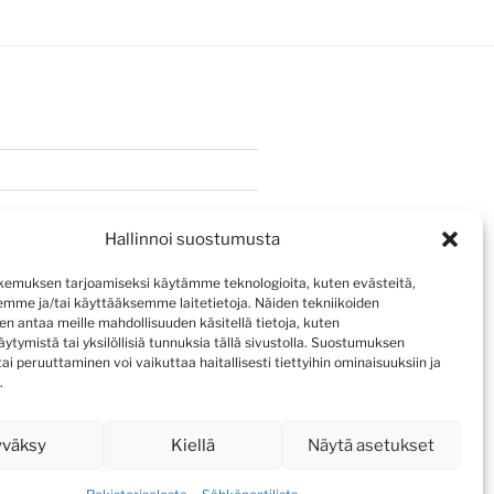
Hallinnoi suostumusta
emuksen tarjoamiseksi käytämme teknologioita, kuten evästeitä,
emme ja/tai käyttääksemme laitetietoja. Näiden tekniikoiden
n antaa meille mahdollisuuden käsitellä tietoja, kuten
ytymistä tai yksilöllisiä tunnuksia tällä sivustolla. Suostumuksen
ai peruuttaminen voi vaikuttaa haitallisesti tiettyihin ominaisuuksiin ja
.
yväksy
Kiellä
Näytä asetukset