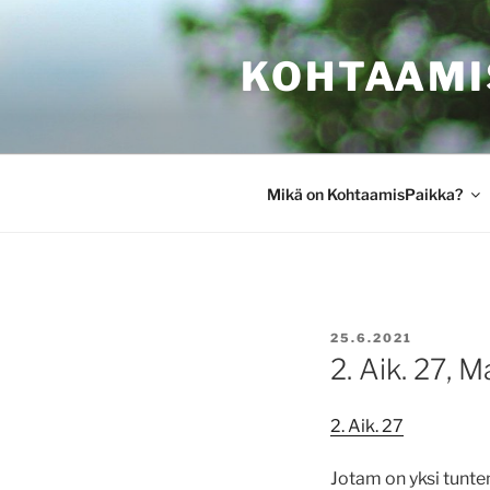
Siirry
sisältöön
KOHTAAMI
Mikä on KohtaamisPaikka?
JULKAISTU
25.6.2021
2. Aik. 27, M
2. Aik. 27
Jotam on yksi tunte