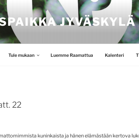
SPAIKKA JYVÄSKYLÄ
Tule mukaan
Luemme Raamattua
Kalenteri
T
att. 22
mattomimmista kuninkaista ja hänen elämästään kertova luku 