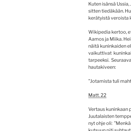
Kuten isänsä Ussia
sitten tiedäkään. H
kerätyistä veroista 
Wikipedia kertoo, et
Aamos ja Miika. He
näitä kuninkaiden el
vaikuttivat kuninka
tarpeeksi. Seuraava
hautakiveen:
”Jotamista tuli maht
Matt. 22
Vertaus kuninkaan p
Juutalaisten temppeli
nyt ohje oli: ”
Menkää 
kutsuun piti suhtaut