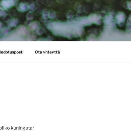
iedotusposti
Ota yhteyttä
oliko kuningatar