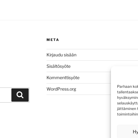
META
Kirjaudu sisään
Sisältösyöte
Kommenttisyöte
Parhaan kok
WordPress.org
tallentaaks
Haku
hyväksymine
selauskäyttä
jättäminen t
toimintoihin
H