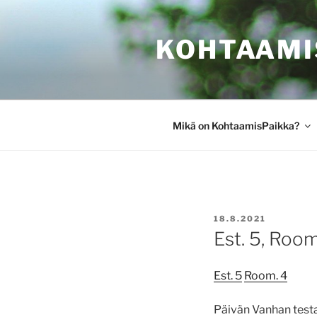
Siirry
sisältöön
KOHTAAMI
Mikä on KohtaamisPaikka?
JULKAISTU
18.8.2021
Est. 5, Room
Est. 5
Room. 4
Päivän Vanhan testa