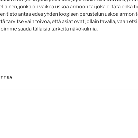
llainen, jonka on vaikea uskoa armoon tai joka ei tätä ehkä tie
nen tieto antaa edes yhden loogisen perustelun uskoa armon t
 tarvitse vain toivoa, että asiat ovat jollain tavalla, vaan etsi
voimme saada tällaisia tärkeitä näkökulmia.
ATTUA