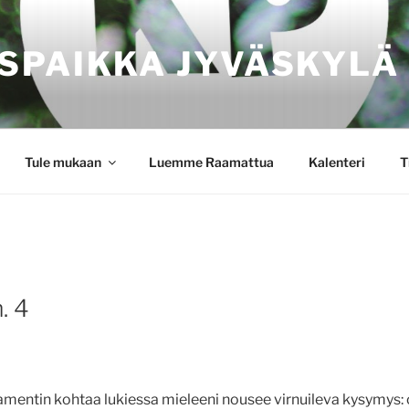
SPAIKKA JYVÄSKYLÄ
Tule mukaan
Luemme Raamattua
Kalenteri
T
. 4
mentin kohtaa lukiessa mieleeni nousee virnuileva kysymys: 