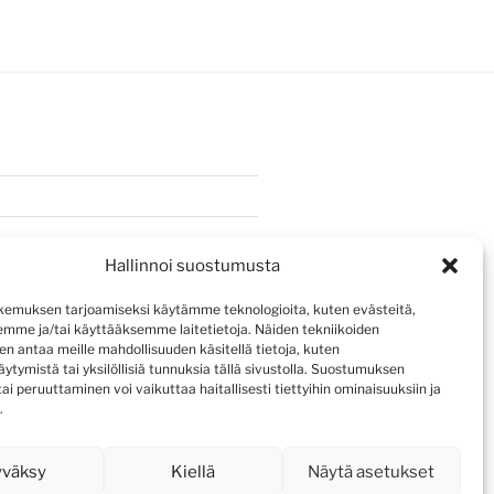
Hallinnoi suostumusta
emuksen tarjoamiseksi käytämme teknologioita, kuten evästeitä,
emme ja/tai käyttääksemme laitetietoja. Näiden tekniikoiden
n antaa meille mahdollisuuden käsitellä tietoja, kuten
ytymistä tai yksilöllisiä tunnuksia tällä sivustolla. Suostumuksen
ai peruuttaminen voi vaikuttaa haitallisesti tiettyihin ominaisuuksiin ja
.
yväksy
Kiellä
Näytä asetukset