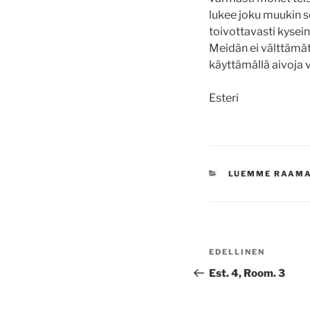
lukee joku muukin se
toivottavasti kysei
Meidän ei välttämättä
käyttämällä aivoja 
Esteri
KATEGORIAT
LUEMME RAAM
Artikkelien
Edellinen
EDELLINEN
selaus
artikkeli
Est. 4, Room. 3