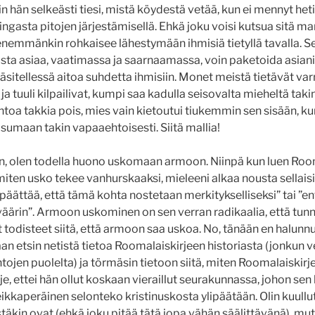
n hän selkeästi tiesi, mistä köydestä vetää, kun ei mennyt het
ngasta pitojen järjestämisellä. Ehkä joku voisi kutsua sitä ma
emmänkin rohkaisee lähestymään ihmisiä tietyllä tavalla. Sen 
sta asiaa, vaatimassa ja saarnaamassa, voin paketoida asiani 
käsitellessä aitoa suhdetta ihmisiin. Monet meistä tietävät v
 ja tuuli kilpailivat, kumpi saa kadulla seisovalta mieheltä taki
riuhtoa takkia pois, mies vain kietoutui tiukemmin sen sisään, k
sumaan takin vapaaehtoisesti. Siitä mallia!
in, olen todella huono uskomaan armoon. Niinpä kun luen Roo
, miten usko tekee vanhurskaaksi, mieleeni alkaa nousta sellaisi
 päättää, että tämä kohta nostetaan merkitykselliseksi” tai ”e
väärin”. Armoon uskominen on sen verran radikaalia, että tunn
todisteet siitä, että armoon saa uskoa. No, tänään en halunnut
aan etsin netistä tietoa Roomalaiskirjeen historiasta (jonkun 
ojen puolelta) ja törmäsin tietoon siitä, miten Roomalaiskirje o
e, ettei hän ollut koskaan vieraillut seurakunnassa, johon sen ki
seikkaperäinen selonteko kristinuskosta ylipäätään. Olin kuullu
äkin ovat (ehkä joku pitää tätä jopa vähän säälittävänä), mutt