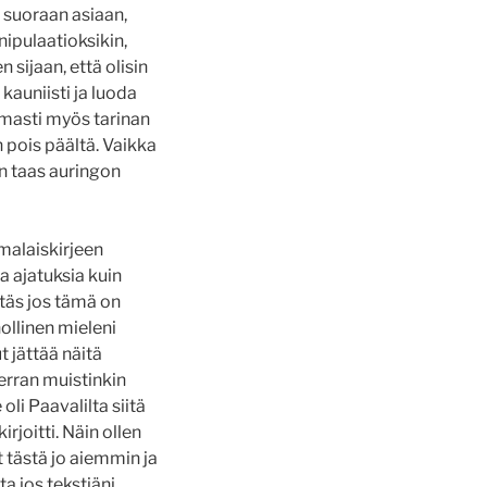
i suoraan asiaan,
nipulaatioksikin,
sijaan, että olisin
kauniisti ja luoda
armasti myös tarinan
n pois päältä. Vaikka
un taas auringon
malaiskirjeen
a ajatuksia kuin
ntäs jos tämä on
ollinen mieleni
 jättää näitä
verran muistinkin
li Paavalilta siitä
rjoitti. Näin ollen
t tästä jo aiemmin ja
a jos tekstiäni