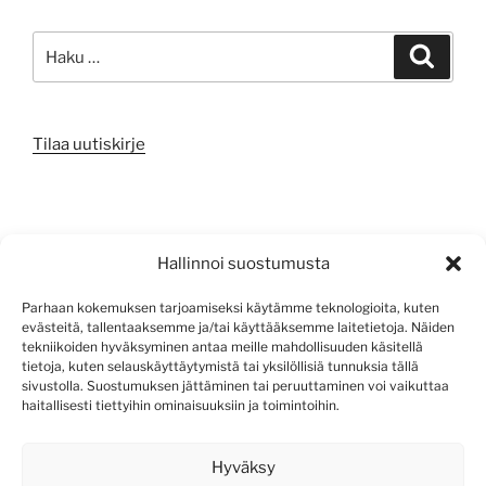
Etsi:
Haku
Tilaa uutiskirje
META
Hallinnoi suostumusta
Kirjaudu sisään
Parhaan kokemuksen tarjoamiseksi käytämme teknologioita, kuten
evästeitä, tallentaaksemme ja/tai käyttääksemme laitetietoja. Näiden
Sisältösyöte
tekniikoiden hyväksyminen antaa meille mahdollisuuden käsitellä
tietoja, kuten selauskäyttäytymistä tai yksilöllisiä tunnuksia tällä
Kommenttisyöte
sivustolla. Suostumuksen jättäminen tai peruuttaminen voi vaikuttaa
haitallisesti tiettyihin ominaisuuksiin ja toimintoihin.
WordPress.org
Hyväksy