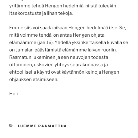
yritämme tehdä Hengen hedelmiä, niistä tuleekin
itsekorostusta ja lihan tekoja.
Emme siis voi saada aikaan Hengen hedelmää itse. Se,
mitä voimme tehdä, on antaa Hengen ohjata
elämäämme (jae 16). Yhdellä yksinkertaisella kuvalla se
on Jumalan päästämistä elämämme laivan ruoriin.
Raamatun lukeminen ja sen neuvojen todesta
ottaminen, uskovien yhteys seurakunnassa ja
ehtoollisella käynti ovat käytännön keinoja Hengen
ohjauksen etsimiseen.
Heli
KATEGORIAT
LUEMME RAAMATTUA