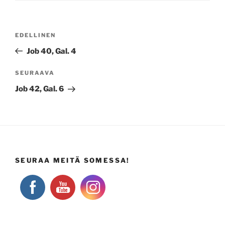
Artikkelien
Edellinen
EDELLINEN
selaus
artikkeli
Job 40, Gal. 4
Seuraava
SEURAAVA
artikkeli
Job 42, Gal. 6
SEURAA MEITÄ SOMESSA!