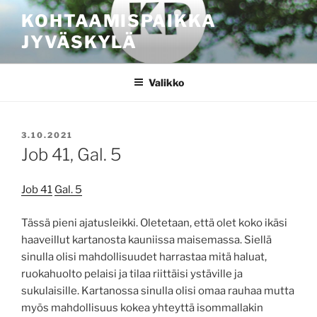
Siirry
KOHTAAMISPAIKKA
sisältöön
JYVÄSKYLÄ
Valikko
JULKAISTU
3.10.2021
Job 41, Gal. 5
Job 41
Gal. 5
Tässä pieni ajatusleikki. Oletetaan, että olet koko ikäsi
haaveillut kartanosta kauniissa maisemassa. Siellä
sinulla olisi mahdollisuudet harrastaa mitä haluat,
ruokahuolto pelaisi ja tilaa riittäisi ystäville ja
sukulaisille. Kartanossa sinulla olisi omaa rauhaa mutta
myös mahdollisuus kokea yhteyttä isommallakin