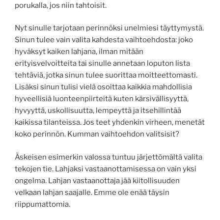
porukalla, jos niin tahtoisit.
Nyt sinulle tarjotaan perinnöksi unelmiesi täyttymystä.
Sinun tulee vain valita kahdesta vaihtoehdosta: joko
hyväksyt kaiken lahjana, ilman mitään
erityisvelvoitteita tai sinulle annetaan loputon lista
tehtäviä, jotka sinun tulee suorittaa moitteettomasti.
Lisäksi sinun tulisi vielä osoittaa kaikkia mahdollisia
hyveellisiä luonteenpiirteitä kuten kärsivällisyyttä,
hyvyyttä, uskollisuutta, lempeyttä ja itsehillintää
kaikissa tilanteissa. Jos teet yhdenkin virheen, menetät
koko perinnön. Kumman vaihtoehdon valitsisit?
Äskeisen esimerkin valossa tuntuu järjettömältä valita
tekojen tie. Lahjaksi vastaanottamisessa on vain yksi
ongelma. Lahjan vastaanottaja jää kiitollisuuden
velkaan lahjan saajalle. Emme ole enää täysin
riippumattomia.