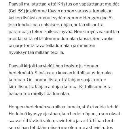
Paavali muistuttaa, että Kristus on vapauttanut meidät
(Gal. 5:1) ja elämme täysin armon varassa. Jumala on
kaiken lisäksi antanut sydämeemme Hengen (jae 5),
joka lohduttaa, rohkaisee, ohjaa, antaa viisautta,
parantaa ja tekee kaikkea hyvää. Henki myös vakuuttaa
meidät siitä, että olemme Jumalan lapsia. Sen vuoksi
on järjetöntä tavoitella Jumalan ja ihmisten
hyväksyntää millään teoilla.
Paavali kirjoittaa vielä lihan teoista ja Hengen
hedelmästä. Siinä astuu kuvaan kiitollisuus Jumalaa
kohtaan. On luonnollista, että lahjan saaja tuntee
kiitollisuutta lahjan antajaa kohtaa. Kiitollisuudesta
haluamme miellyttää Jumalaa.
Hengen hedelmän saa aikaa Jumala, sitä ei voida tehdä.
Hedelmä kypsyy ajastaan, kun hedelmäpuu ja sen oksat
saavat riittävästi valoa, ravinteita ja vettä. Lihan teot
sen sijaan tehdään, niissä me olemme aktiivisia. Jos