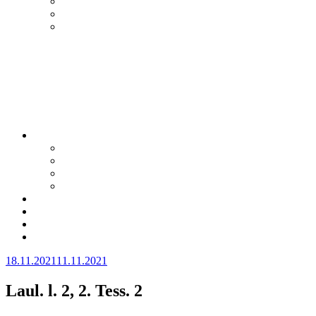
Julkaistu
18.11.2021
11.11.2021
Laul. l. 2, 2. Tess. 2