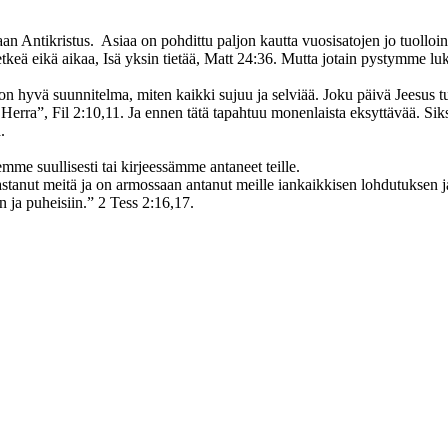
an Antikristus. Asiaa on pohdittu paljon kautta vuosisatojen jo tuolloin
etkeä eikä aikaa, Isä yksin tietää, Matt 24:36. Mutta jotain pystymme 
 on hyvä suunnitelma, miten kaikki sujuu ja selviää. Joku päivä Jeesus t
n Herra”, Fil 2:10,11. Ja ennen tätä tapahtuu monenlaista eksyttävää. S
ä.
olemme suullisesti tai kirjeessämme antaneet teille.
stanut meitä ja on armossaan antanut meille iankaikkisen lohdutuksen 
 ja puheisiin.” 2 Tess 2:16,17.