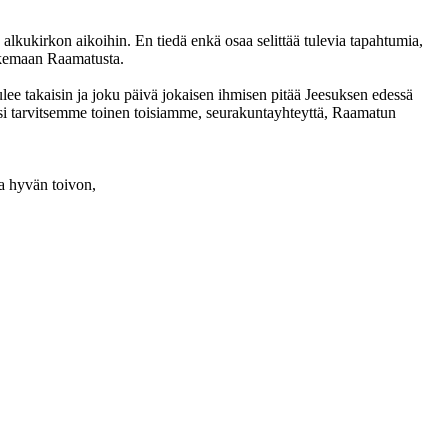
 alkukirkon aikoihin. En tiedä enkä osaa selittää tulevia tapahtumia,
lukemaan Raamatusta.
ulee takaisin ja joku päivä jokaisen ihmisen pitää Jeesuksen edessä
iksi tarvitsemme toinen toisiamme, seurakuntayhteyttä, Raamatun
ja hyvän toivon,