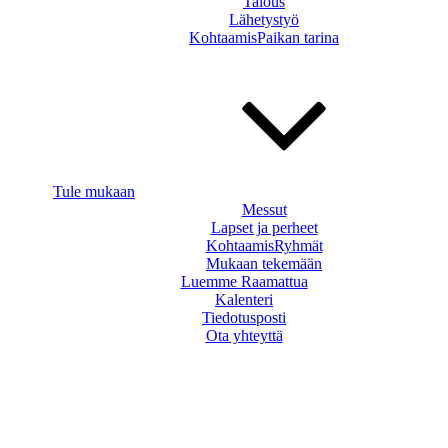
Talous
Lähetystyö
KohtaamisPaikan tarina
Tule mukaan
Messut
Lapset ja perheet
KohtaamisRyhmät
Mukaan tekemään
Luemme Raamattua
Kalenteri
Tiedotusposti
Ota yhteyttä