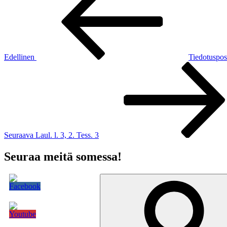
selaus
Edellinen
Tiedotuspos
Seuraava
artikkeli
Seuraava
Laul. l. 3, 2. Tess. 3
Seuraa meitä somessa!
Etsi: