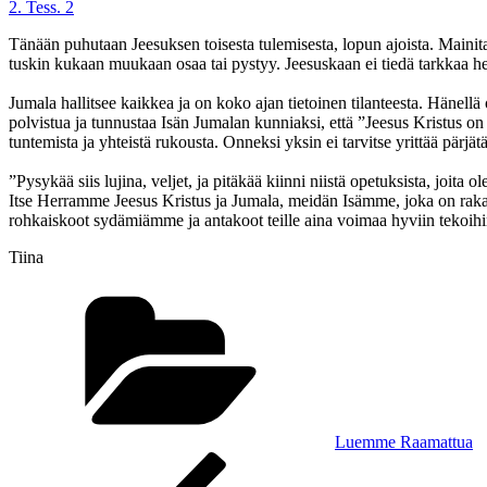
2. Tess. 2
Tänään puhutaan Jeesuksen toisesta tulemisesta, lopun ajoista. Mainita
tuskin kukaan muukaan osaa tai pystyy. Jeesuskaan ei tiedä tarkkaa h
Jumala hallitsee kaikkea ja on koko ajan tietoinen tilanteesta. Hänellä
polvistua ja tunnustaa Isän Jumalan kunniaksi, että ”Jeesus Kristus o
tuntemista ja yhteistä rukousta. Onneksi yksin ei tarvitse yrittää pärjät
”Pysykää siis lujina, veljet, ja pitäkää kiinni niistä opetuksista, joita 
Itse Herramme Jeesus Kristus ja Jumala, meidän Isämme, joka on raka
rohkaiskoot sydämiämme ja antakoot teille aina voimaa hyviin tekoihin
Tiina
Kategoriat
Luemme Raamattua
Artikkelien
Edellinen
artikkeli