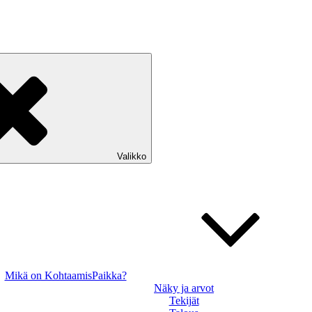
Valikko
Mikä on KohtaamisPaikka?
Näky ja arvot
Tekijät