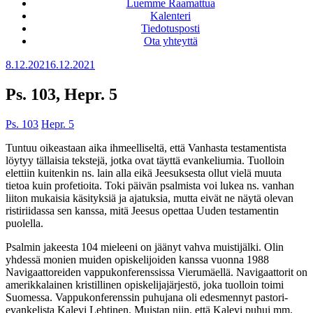
Luemme Raamattua
Kalenteri
Tiedotusposti
Ota yhteyttä
Julkaistu
8.12.2021
6.12.2021
Ps. 103, Hepr. 5
Ps. 103
Hepr. 5
Tuntuu oikeastaan aika ihmeelliseltä, että Vanhasta testamentista
löytyy tällaisia tekstejä, jotka ovat täyttä evankeliumia. Tuolloin
elettiin kuitenkin ns. lain alla eikä Jeesuksesta ollut vielä muuta
tietoa kuin profetioita. Toki päivän psalmista voi lukea ns. vanhan
liiton mukaisia käsityksiä ja ajatuksia, mutta eivät ne näytä olevan
ristiriidassa sen kanssa, mitä Jeesus opettaa Uuden testamentin
puolella.
Psalmin jakeesta 104 mieleeni on jäänyt vahva muistijälki. Olin
yhdessä monien muiden opiskelijoiden kanssa vuonna 1988
Navigaattoreiden vappukonferenssissa Vierumäellä. Navigaattorit on
amerikkalainen kristillinen opiskelijajärjestö, joka tuolloin toimi
Suomessa. Vappukonferenssin puhujana oli edesmennyt pastori-
evankelista Kalevi Lehtinen. Muistan niin, että Kalevi puhui mm.