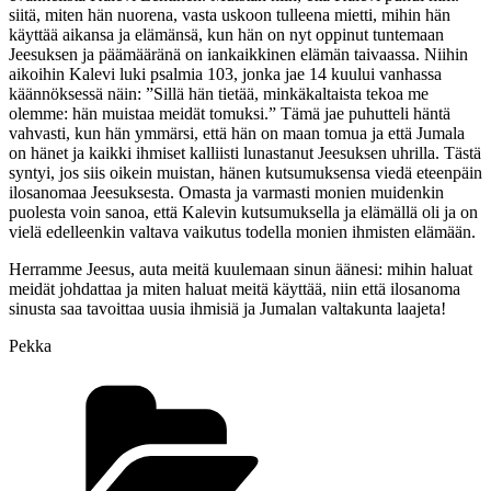
siitä, miten hän nuorena, vasta uskoon tulleena mietti, mihin hän
käyttää aikansa ja elämänsä, kun hän on nyt oppinut tuntemaan
Jeesuksen ja päämääränä on iankaikkinen elämän taivaassa. Niihin
aikoihin Kalevi luki psalmia 103, jonka jae 14 kuului vanhassa
käännöksessä näin: ”Sillä hän tietää, minkäkaltaista tekoa me
olemme: hän muistaa meidät tomuksi.” Tämä jae puhutteli häntä
vahvasti, kun hän ymmärsi, että hän on maan tomua ja että Jumala
on hänet ja kaikki ihmiset kalliisti lunastanut Jeesuksen uhrilla. Tästä
syntyi, jos siis oikein muistan, hänen kutsumuksensa viedä eteenpäin
ilosanomaa Jeesuksesta. Omasta ja varmasti monien muidenkin
puolesta voin sanoa, että Kalevin kutsumuksella ja elämällä oli ja on
vielä edelleenkin valtava vaikutus todella monien ihmisten elämään.
Herramme Jeesus, auta meitä kuulemaan sinun äänesi: mihin haluat
meidät johdattaa ja miten haluat meitä käyttää, niin että ilosanoma
sinusta saa tavoittaa uusia ihmisiä ja Jumalan valtakunta laajeta!
Pekka
Kategoriat