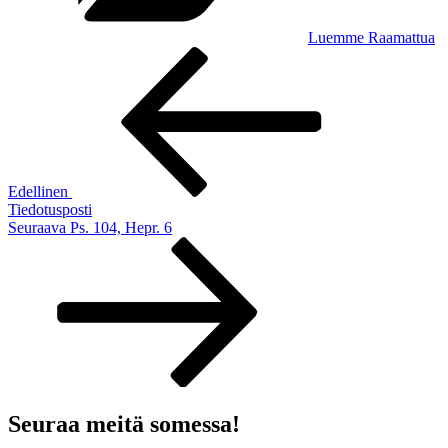
Luemme Raamattua
Artikkelien
Edellinen
artikkeli
selaus
Edellinen
Tiedotusposti
Seuraava
Seuraava
Ps. 104, Hepr. 6
artikkeli
Seuraa meitä somessa!