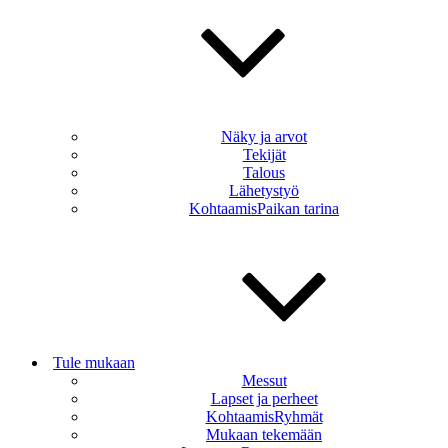
Näky ja arvot
Tekijät
Talous
Lähetystyö
KohtaamisPaikan tarina
Tule mukaan
Messut
Lapset ja perheet
KohtaamisRyhmät
Mukaan tekemään