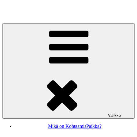
Siirry
sisältöön
KohtaamisPaikka Jyväskylä
Valikko
Mikä on KohtaamisPaikka?