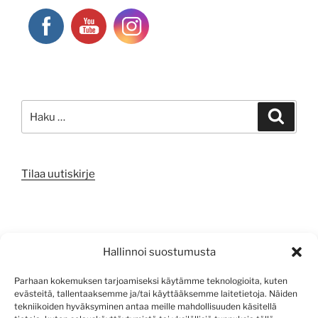
Etsi:
Haku
Tilaa uutiskirje
META
Hallinnoi suostumusta
Kirjaudu sisään
Parhaan kokemuksen tarjoamiseksi käytämme teknologioita, kuten
evästeitä, tallentaaksemme ja/tai käyttääksemme laitetietoja. Näiden
Sisältösyöte
tekniikoiden hyväksyminen antaa meille mahdollisuuden käsitellä