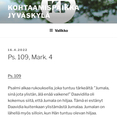
Siirry
KOHTAAMISPAIKKA
sisältöön
JYVÄSKYLÄ
Valikko
JULKAISTU
16.4.2022
Ps. 109, Mark. 4
Ps. 109
Psalmi alkaa rukouksella, joka tuntuu tärkeältä: ”Jumala,
sinä jota ylistän, älä enää vaikene!” Daavidilla oli
kokemus siitä, että Jumala on hiljaa. Tämä ei estänyt
Daavidia kuitenkaan ylistämästä Jumalaa. Jumalan on
lähellä myös silloin, kun Hän tuntuu olevan hiljaa.