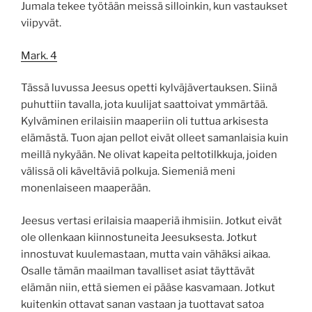
Jumala tekee työtään meissä silloinkin, kun vastaukset
viipyvät.
Mark. 4
Tässä luvussa Jeesus opetti kylväjävertauksen. Siinä
puhuttiin tavalla, jota kuulijat saattoivat ymmärtää.
Kylväminen erilaisiin maaperiin oli tuttua arkisesta
elämästä. Tuon ajan pellot eivät olleet samanlaisia kuin
meillä nykyään. Ne olivat kapeita peltotilkkuja, joiden
välissä oli käveltäviä polkuja. Siemeniä meni
monenlaiseen maaperään.
Jeesus vertasi erilaisia maaperiä ihmisiin. Jotkut eivät
ole ollenkaan kiinnostuneita Jeesuksesta. Jotkut
innostuvat kuulemastaan, mutta vain vähäksi aikaa.
Osalle tämän maailman tavalliset asiat täyttävät
elämän niin, että siemen ei pääse kasvamaan. Jotkut
kuitenkin ottavat sanan vastaan ja tuottavat satoa