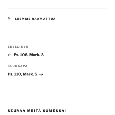
KATEGORIAT
LUEMME RAAMATTUA
Artikkelien
Edellinen
EDELLINEN
selaus
artikkeli
Ps. 108, Mark. 3
Seuraava
SEURAAVA
artikkeli
Ps. 110, Mark. 5
SEURAA MEITÄ SOMESSA!