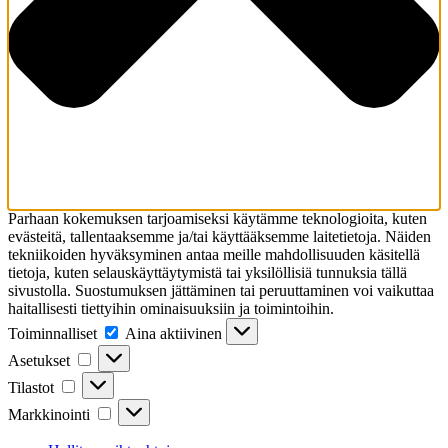
Parhaan kokemuksen tarjoamiseksi käytämme teknologioita, kuten
evästeitä, tallentaaksemme ja/tai käyttääksemme laitetietoja. Näiden
tekniikoiden hyväksyminen antaa meille mahdollisuuden käsitellä
tietoja, kuten selauskäyttäytymistä tai yksilöllisiä tunnuksia tällä
sivustolla. Suostumuksen jättäminen tai peruuttaminen voi vaikuttaa
haitallisesti tiettyihin ominaisuuksiin ja toimintoihin.
Toiminnalliset
Toiminnalliset
Aina aktiivinen
Asetukset
Asetukset
Tilastot
Tilastot
Markkinointi
Markkinointi