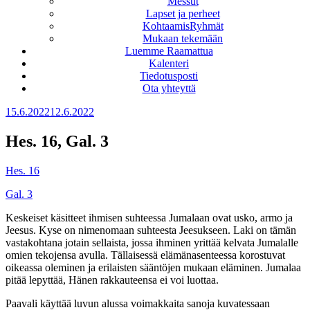
Messut
Lapset ja perheet
KohtaamisRyhmät
Mukaan tekemään
Luemme Raamattua
Kalenteri
Tiedotusposti
Ota yhteyttä
Julkaistu
15.6.2022
12.6.2022
Hes. 16, Gal. 3
Hes. 16
Gal. 3
Keskeiset käsitteet ihmisen suhteessa Jumalaan ovat usko, armo ja
Jeesus. Kyse on nimenomaan suhteesta Jeesukseen. Laki on tämän
vastakohtana jotain sellaista, jossa ihminen yrittää kelvata Jumalalle
omien tekojensa avulla. Tällaisessä elämänasenteessa korostuvat
oikeassa oleminen ja erilaisten sääntöjen mukaan eläminen. Jumalaa
pitää lepyttää, Hänen rakkauteensa ei voi luottaa.
Paavali käyttää luvun alussa voimakkaita sanoja kuvatessaan