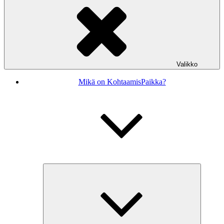
Valikko
Mikä on KohtaamisPaikka?
Näytä
alavalikk