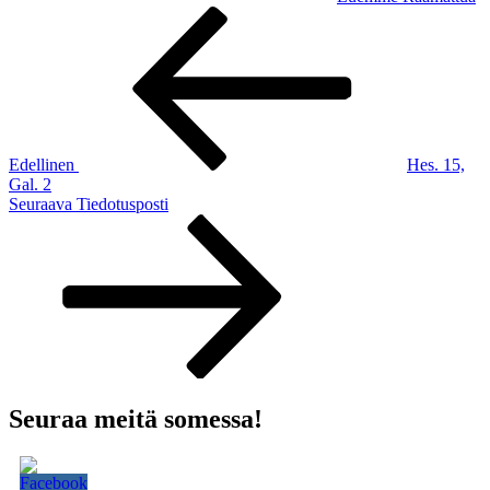
Artikkelien
Edellinen
artikkeli
selaus
Edellinen
Hes. 15,
Gal. 2
Seuraava
Seuraava
Tiedotusposti
artikkeli
Seuraa meitä somessa!