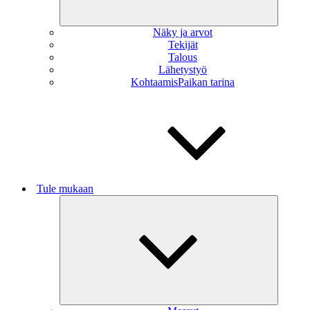
Näky ja arvot
Tekijät
Talous
Lähetystyö
KohtaamisPaikan tarina
Tule mukaan
Näytä
alavalikk