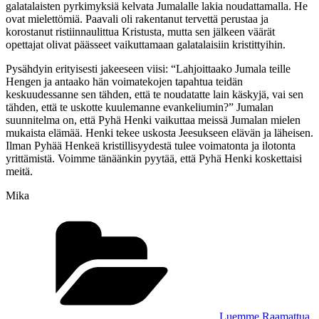
galatalaisten pyrkimyksiä kelvata Jumalalle lakia noudattamalla. He
ovat mielettömiä. Paavali oli rakentanut tervettä perustaa ja
korostanut ristiinnaulittua Kristusta, mutta sen jälkeen väärät
opettajat olivat päässeet vaikuttamaan galatalaisiin kristittyihin.
Pysähdyin erityisesti jakeeseen viisi: “Lahjoittaako Jumala teille
Hengen ja antaako hän voimatekojen tapahtua teidän
keskuudessanne sen tähden, että te noudatatte lain käskyjä, vai sen
tähden, että te uskotte kuulemanne evankeliumin?” Jumalan
suunnitelma on, että Pyhä Henki vaikuttaa meissä Jumalan mielen
mukaista elämää. Henki tekee uskosta Jeesukseen elävän ja läheisen.
Ilman Pyhää Henkeä kristillisyydestä tulee voimatonta ja ilotonta
yrittämistä. Voimme tänäänkin pyytää, että Pyhä Henki koskettaisi
meitä.
Mika
Kategoriat
Luemme Raamattua