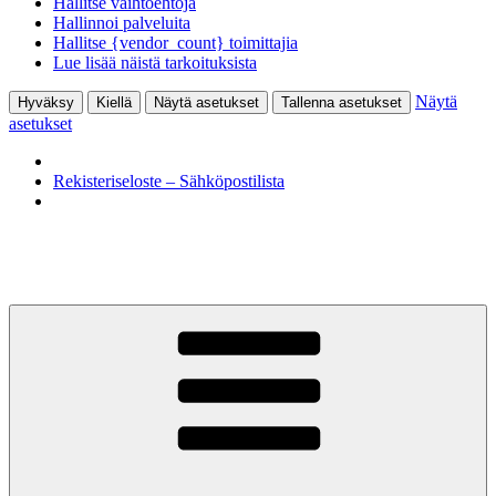
Hallitse vaihtoehtoja
Hallinnoi palveluita
Hallitse {vendor_count} toimittajia
Lue lisää näistä tarkoituksista
Näytä
Hyväksy
Kiellä
Näytä asetukset
Tallenna asetukset
asetukset
Rekisteriseloste – Sähköpostilista
Siirry
sisältöön
KohtaamisPaikka Jyväskylä