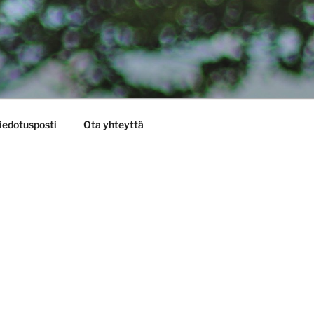
iedotusposti
Ota yhteyttä