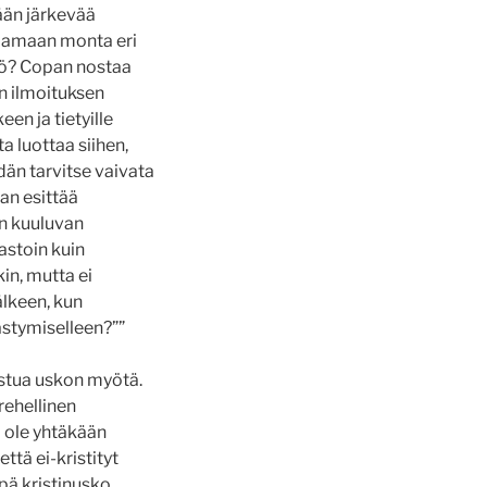
ään järkevää
uhoamaan monta eri
viö? Copan nostaa
en ilmoituksen
en ja tietyille
a luottaa siihen,
idän tarvitse vaivata
an esittää
en kuuluvan
astoin kuin
in, mutta ei
älkeen, kun
ästymiselleen?””
istua uskon myötä.
rehellinen
i ole yhtäkään
ttä ei-kristityt
äpä kristinusko