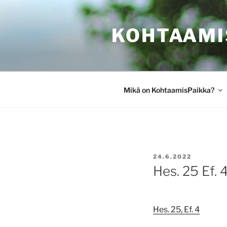
Siirry
sisältöön
KOHTAAMI
Mikä on KohtaamisPaikka?
JULKAISTU
24.6.2022
Hes. 25 Ef. 
Hes. 25,
Ef. 4