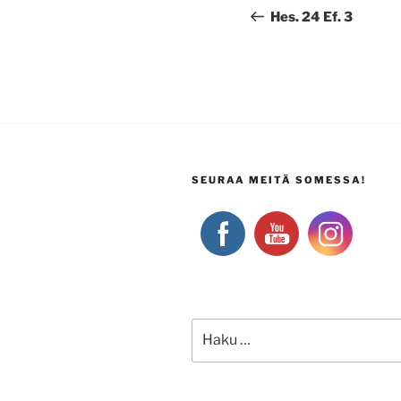
selaus
artikkeli
Hes. 24 Ef. 3
SEURAA MEITÄ SOMESSA!
Etsi: