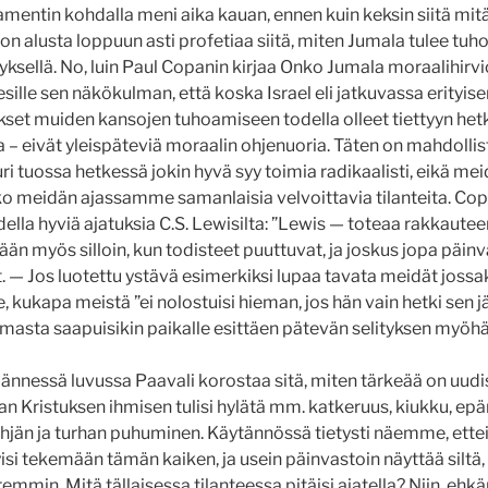
mentin kohdalla meni aika kauan, ennen kuin keksin siitä mit
 on alusta loppuun asti profetiaa siitä, miten Jumala tulee t
tyksellä. No, luin Paul Copanin kirjaa Onko Jumala moraalihir
sille sen näkökulman, että koska Israel eli jatkuvassa erityis
kset muiden kansojen tuhoamiseen todella olleet tiettyyn hetke
a – eivät yleispäteviä moraalin ohjenuoria. Täten on mahdollist
uuri tuossa hetkessä jokin hyvä syy toimia radikaalisti, eikä me
o meidän ajassamme samanlaisia velvoittavia tilanteita. Cop
odella hyviä ajatuksia C.S. Lewisilta: ”Lewis — toteaa rakkaute
än myös silloin, kun todisteet puuttuvat, ja joskus jopa päinv
. — Jos luotettu ystävä esimerkiksi lupaa tavata meidät jossak
, kukapa meistä ”ei nolostuisi hieman, jos hän vain hetki sen j
asta saapuisikin paikalle esittäen pätevän selityksen myöh
ljännessä luvussa Paavali korostaa sitä, miten tärkeää on uud
n Kristuksen ihmisen tulisi hylätä mm. katkeruus, kiukku, epä
hjän ja turhan puhuminen. Käytännössä tietysti näemme, ette
yisi tekemään tämän kaiken, ja usein päinvastoin näyttää siltä, e
emmin. Mitä tällaisessa tilanteessa pitäisi ajatella? Niin, ehk