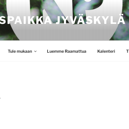
SPAIKKA JYVÄSKYLÄ
Tule mukaan
Luemme Raamattua
Kalenteri
T
4