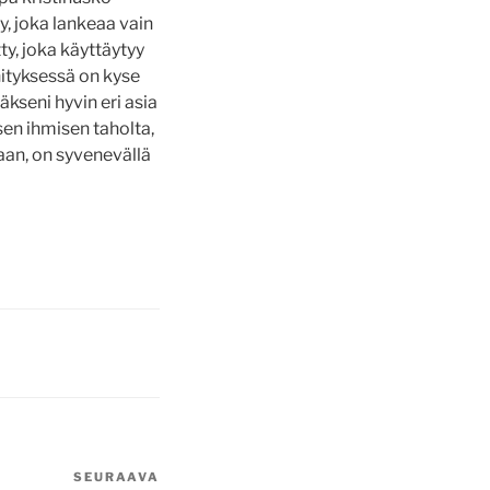
ty, joka lankeaa vain
ty, joka käyttäytyy
hityksessä on kyse
kseni hyvin eri asia
isen ihmisen taholta,
taan, on syvenevällä
SEURAAVA
Seuraava