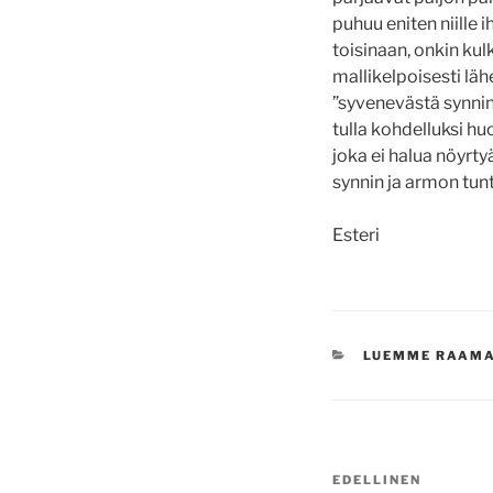
puhuu eniten niille i
toisinaan, onkin kul
mallikelpoisesti läh
”syvenevästä synnin
tulla kohdelluksi hu
joka ei halua nöyrty
synnin ja armon tun
Esteri
KATEGORIAT
LUEMME RAAM
Artikkelien
Edellinen
EDELLINEN