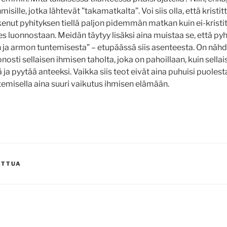
hmisille, jotka lähtevät ”takamatkalta”. Voi siis olla, että kristit
kenut pyhityksen tiellä paljon pidemmän matkan kuin ei-kristit
es luonnostaan. Meidän täytyy lisäksi aina muistaa se, että py
 ja armon tuntemisesta” – etupäässä siis asenteesta. On nähdä
onosti sellaisen ihmisen taholta, joka on pahoillaan, kuin sella
ä ja pyytää anteeksi. Vaikka siis teot eivät aina puhuisi puoles
temisella aina suuri vaikutus ihmisen elämään.
ATTUA