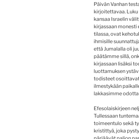
Päivän Vanhan testa
kirjoitettavaa. Luku
kansaa Israelin väli
kirjassaan monesti e
tilassa, ovat kehotu
ihmisille suunnattuj
että Jumalalla oli j
päätämme sillä, onk
kirjassaan lisäksi t
luottamuksen ystävä
todisteet osoittavat
ilmestykään paikalle
lakkasimme odottam
Efesolaiskirjeen ne
Tullessaan tuntemaa
toimeentulo sekä ty
kristittyä, joka pyst
pärjäävät paljon par