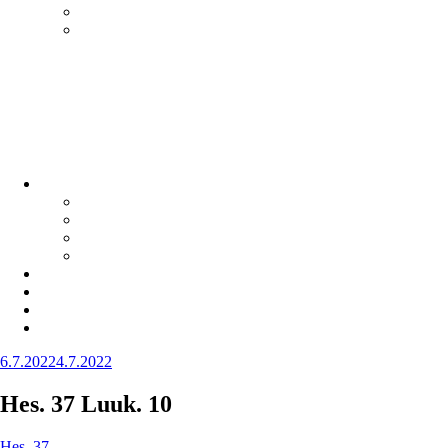
Julkaistu
6.7.2022
4.7.2022
Hes. 37 Luuk. 10
Hes. 37