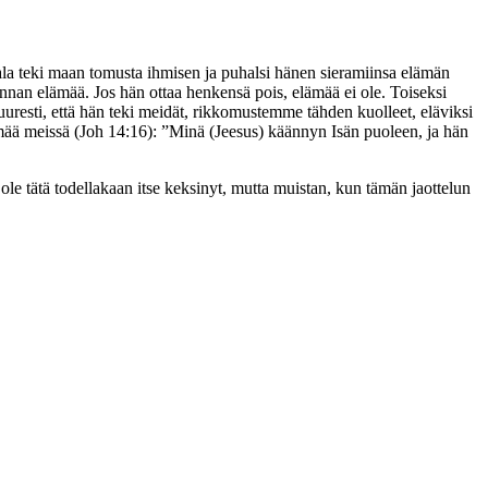
mala teki maan tomusta ihmisen ja puhalsi hänen sieramiinsa elämän
unnan elämää. Jos hän ottaa henkensä pois, elämää ei ole. Toiseksi
uuresti, että hän teki meidät, rikkomustemme tähden kuolleet, eläviksi
mää meissä (Joh 14:16): ”Minä (Jeesus) käännyn Isän puoleen, ja hän
e tätä todellakaan itse keksinyt, mutta muistan, kun tämän jaottelun