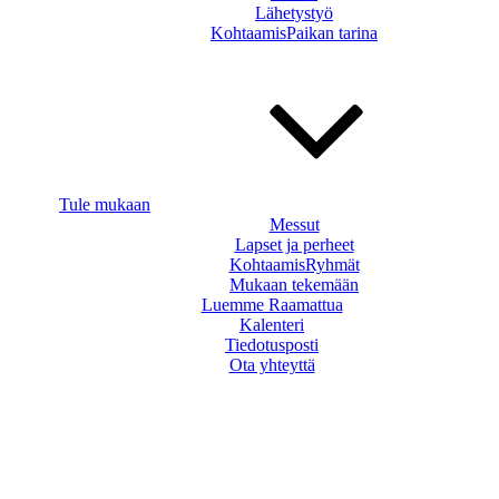
Lähetystyö
KohtaamisPaikan tarina
Tule mukaan
Messut
Lapset ja perheet
KohtaamisRyhmät
Mukaan tekemään
Luemme Raamattua
Kalenteri
Tiedotusposti
Ota yhteyttä