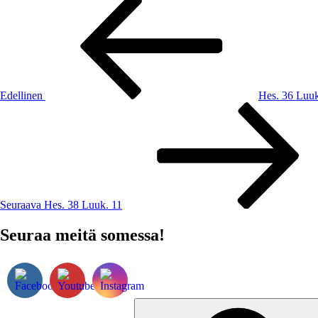
Artikkelien
artikkeli
selaus
Edellinen
Hes. 36 Luuk
Seuraava
artikkeli
Seuraava
Hes. 38 Luuk. 11
Seuraa meitä somessa!
Etsi: