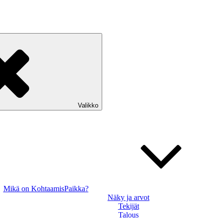
Valikko
Mikä on KohtaamisPaikka?
Näky ja arvot
Tekijät
Talous