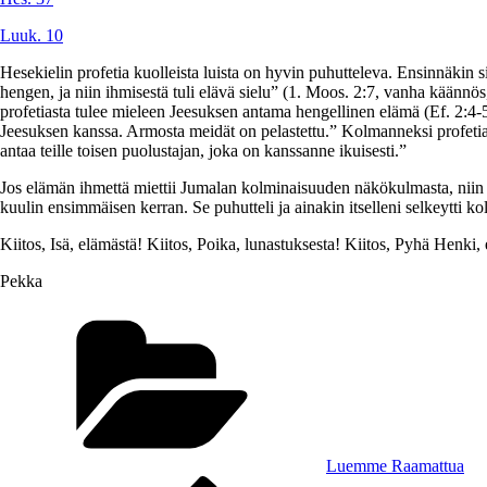
Luuk. 10
Hesekielin profetia kuolleista luista on hyvin puhutteleva. Ensinnäkin
hengen, ja niin ihmisestä tuli elävä sielu” (1. Moos. 2:7, vanha käännö
profetiasta tulee mieleen Jeesuksen antama hengellinen elämä (Ef. 2:4-5
Jeesuksen kanssa. Armosta meidät on pelastettu.” Kolmanneksi profetia
antaa teille toisen puolustajan, joka on kanssanne ikuisesti.”
Jos elämän ihmettä miettii Jumalan kolminaisuuden näkökulmasta, niin I
kuulin ensimmäisen kerran. Se puhutteli ja ainakin itselleni selkeytti k
Kiitos, Isä, elämästä! Kiitos, Poika, lunastuksesta! Kiitos, Pyhä Henki,
Pekka
Kategoriat
Luemme Raamattua
Edellinen