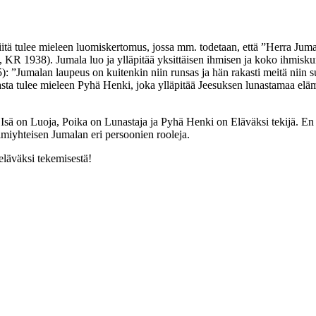
 siitä tulee mieleen luomiskertomus, jossa mm. todetaan, että ”Herra Ju
s, KR 1938). Jumala luo ja ylläpitää yksittäisen ihmisen ja koko ihmisk
): ”Jumalan laupeus on kuitenkin niin runsas ja hän rakasti meitä niin s
sta tulee mieleen Pyhä Henki, joka ylläpitää Jeesuksen lunastamaa elä
sä on Luoja, Poika on Lunastaja ja Pyhä Henki on Eläväksi tekijä. En ol
olmiyhteisen Jumalan eri persoonien rooleja.
 eläväksi tekemisestä!