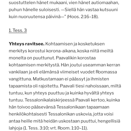
suostuttelen hänet mukaani, vien hänet autiomaahan,
puhun hänelle suloisesti. —Siellä hän vastaa kutsuuni
kuin nuoruutensa päivinä—” (Hoos. 2:16–18).
1. Tess. 3
Yhteys ravitsee.
Kohtaamisen ja kosketuksen
merkitys korostui korona-aikana, koska niitä meiltä
monelta on puuttunut. Paavalikin korostaa
kohtaamisen merkitystä. Hän joutui useamman kerran
vankilaan ja eli elämänsä viimeiset vuodet Roomassa
vangittuna. Matkustamaan ei päässyt ja ihmisten
tapaamista oli rajoitettu. Paavali tiesi nahoissaan, miltä
tuntuu, kun yhteys puuttuu ja kuinka hyvältä yhteys
tuntuu. Tessalonikalaiskirjeessä Paavali kertoo, kuinka
hän toivoo pääsevänsä Tessalonikaan tapaamaan
henkilökohtaisesti Tessalonikan uskovia, jotta voisi
antaa heille mitä heidän uskostaan puuttui, hengellisiä
lahjoja (1. Tess. 3:10; vrt. Room. 1:10–11).