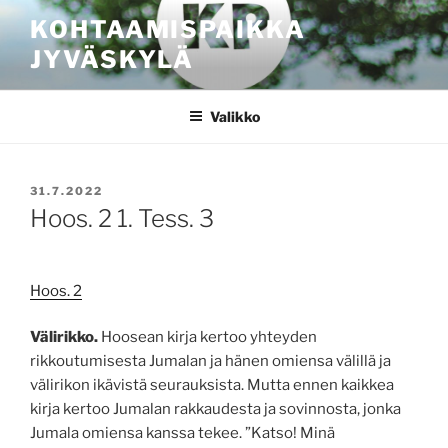
Siirry
KOHTAAMISPAIKKA
sisältöön
JYVÄSKYLÄ
Valikko
JULKAISTU
31.7.2022
Hoos. 2 1. Tess. 3
Hoos. 2
Välirikko.
Hoosean kirja kertoo yhteyden
rikkoutumisesta Jumalan ja hänen omiensa välillä ja
välirikon ikävistä seurauksista. Mutta ennen kaikkea
kirja kertoo Jumalan rakkaudesta ja sovinnosta, jonka
Jumala omiensa kanssa tekee. ”Katso! Minä