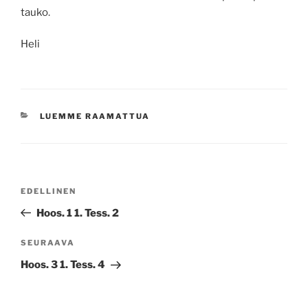
tauko.
Heli
KATEGORIAT
LUEMME RAAMATTUA
Artikkelien
Edellinen
EDELLINEN
selaus
artikkeli
Hoos. 1 1. Tess. 2
Seuraava
SEURAAVA
artikkeli
Hoos. 3 1. Tess. 4