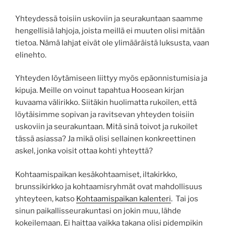
Yhteydessä toisiin uskoviin ja seurakuntaan saamme
hengellisiä lahjoja, joista meillä ei muuten olisi mitään
tietoa. Nämä lahjat eivät ole ylimääräistä luksusta, vaan
elinehto.
Yhteyden löytämiseen liittyy myös epäonnistumisia ja
kipuja. Meille on voinut tapahtua Hoosean kirjan
kuvaama välirikko. Siitäkin huolimatta rukoilen, että
löytäisimme sopivan ja ravitsevan yhteyden toisiin
uskoviin ja seurakuntaan. Mitä sinä toivot ja rukoilet
tässä asiassa? Ja mikä olisi sellainen konkreettinen
askel, jonka voisit ottaa kohti yhteyttä?
Kohtaamispaikan kesäkohtaamiset, iltakirkko,
brunssikirkko ja kohtaamisryhmät ovat mahdollisuus
yhteyteen, katso
Kohtaamispaikan kalenteri
. Tai jos
sinun paikallisseurakuntasi on jokin muu, lähde
kokeilemaan. Ei haittaa vaikka takana olisi pidempikin