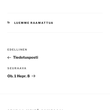
KATEGORIAT
LUEMME RAAMATTUA
Artikkelien
Edellinen
EDELLINEN
selaus
artikkeli
Tiedotusposti
Seuraava
SEURAAVA
artikkeli
Ob. 1 Hepr. 8