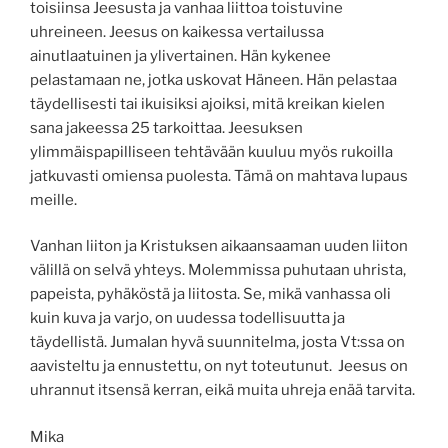
toisiinsa Jeesusta ja vanhaa liittoa toistuvine
uhreineen. Jeesus on kaikessa vertailussa
ainutlaatuinen ja ylivertainen. Hän kykenee
pelastamaan ne, jotka uskovat Häneen. Hän pelastaa
täydellisesti tai ikuisiksi ajoiksi, mitä kreikan kielen
sana jakeessa 25 tarkoittaa. Jeesuksen
ylimmäispapilliseen tehtävään kuuluu myös rukoilla
jatkuvasti omiensa puolesta. Tämä on mahtava lupaus
meille.
Vanhan liiton ja Kristuksen aikaansaaman uuden liiton
välillä on selvä yhteys. Molemmissa puhutaan uhrista,
papeista, pyhäköstä ja liitosta. Se, mikä vanhassa oli
kuin kuva ja varjo, on uudessa todellisuutta ja
täydellistä. Jumalan hyvä suunnitelma, josta Vt:ssa on
aavisteltu ja ennustettu, on nyt toteutunut. Jeesus on
uhrannut itsensä kerran, eikä muita uhreja enää tarvita.
Mika