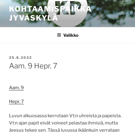
Siirry
KOHTAAMISPAIKKA
sisältöön
JYVÄSKYLÄ
Valikko
JULKAISTU
25.8.2022
Aam. 9 Hepr. 7
Aam. 9
Hepr. 7
Luvun alkuosassa kerrotaan Vt:n uhreista ja papeista.
Vt:n ajan papit eivät voineet pelastaa ihmisiä, mutta
Jeesus tekee sen. Tässä luvussa ikäänkuin verrataan