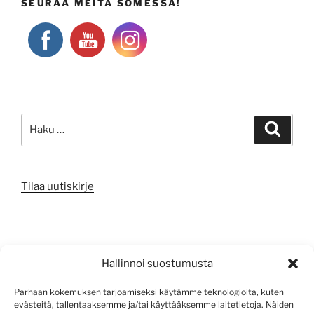
SEURAA MEITÄ SOMESSA!
Etsi:
Haku
Tilaa uutiskirje
META
Hallinnoi suostumusta
Kirjaudu sisään
Parhaan kokemuksen tarjoamiseksi käytämme teknologioita, kuten
evästeitä, tallentaaksemme ja/tai käyttääksemme laitetietoja. Näiden
Sisältösyöte