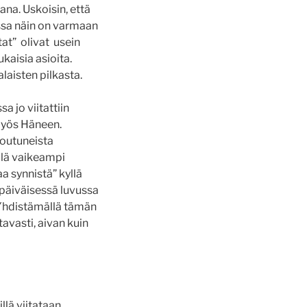
ana. Uskoisin, että
iassa näin on varmaan
at” olivat usein
kaisia asioita.
alaisten pilkasta.
a jo viitattiin
 myös Häneen.
joutuneista
llä vaikeampi
 synnistä” kyllä
päiväisessä luvussa
” Yhdistämällä tämän
avasti, aivan kuin
lä viitataan