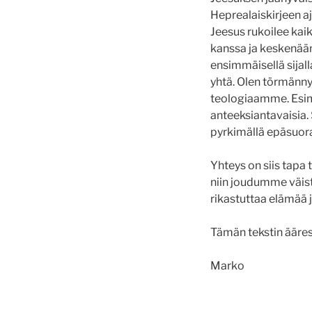
Heprealaiskirjeen a
Jeesus rukoilee kai
kanssa ja keskenään
ensimmäisellä sijall
yhtä. Olen törmänny
teologiaamme. Esim
anteeksiantavaisia.
pyrkimällä epäsuora
Yhteys on siis tapa
niin joudumme väistä
rikastuttaa elämää 
Tämän tekstin ääress
Marko