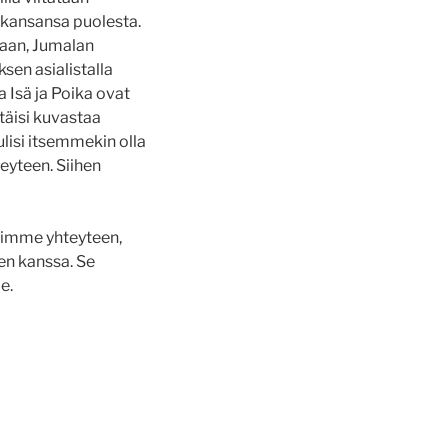
 kansansa puolesta.
saan, Jumalan
en asialistalla
a Isä ja Poika ovat
täisi kuvastaa
isi itsemmekin olla
eyteen. Siihen
yrimme yhteyteen,
ten kanssa. Se
me.