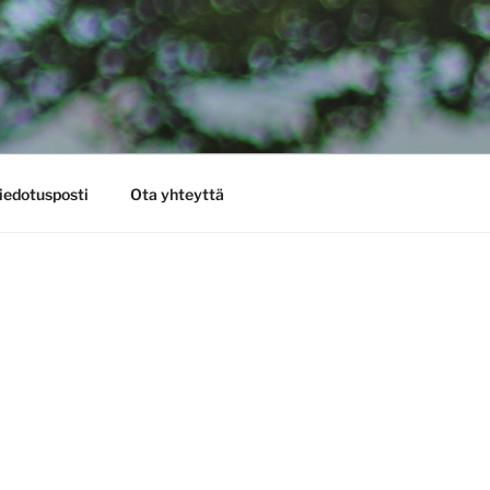
iedotusposti
Ota yhteyttä