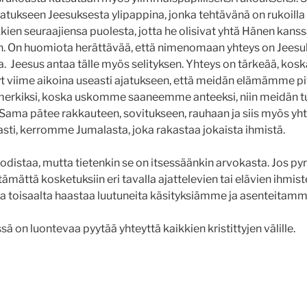
jatukseen Jeesuksesta ylipappina, jonka tehtävänä on rukoilla
kkien seuraajiensa puolesta, jotta he olisivat yhtä Hänen kans
. On huomiota herättävää, että nimenomaan yhteys on Jeesuks
a. Jeesus antaa tälle myös selityksen. Yhteys on tärkeää, kosk
t viime aikoina useasti ajatukseen, että meidän elämämme pi
erkiksi, koska uskomme saaneemme anteeksi, niin meidän tul
 Sama pätee rakkauteen, sovitukseen, rauhaan ja siis myös yht
sti, kerromme Jumalasta, joka rakastaa jokaista ihmistä.
 todistaa, mutta tietenkin se on itsessäänkin arvokasta. Jos p
mättä kosketuksiin eri tavalla ajattelevien tai elävien ihmis
ja toisaalta haastaa luutuneita käsityksiämme ja asenteitam
ä on luontevaa pyytää yhteyttä kaikkien kristittyjen välille.