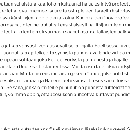
ataan sellaista aikaa, jolloin kukaan ei halua esiintyä profeett
n profetiat ovat menneet suurelta osin pieleen. Israelin histor
issa kärsittyjen tappioiden aikoina. Kuninkaiden ”hoviprofeet
osana, joten he puhuivat ensisijaisesti hallitsijan mielen mu
profeetta, joten hän oli varmasti saanut osansa tällaisten palkk
 jatkaa vahvasti vertauskuvallisella linjalla. Edellisessä luvuss
 luonnollista ajatella, että synnistä puhdistava lähde viittaa
empään kohtaan, joka kertoo lyödystä paimenesta ja hajalle 
viitataan Uudessa Testamentissa. Muilta osin tätä lukua on ky
elämään. Mutta tuo ensimmäisen jakeen ”lähde, joka puhdistaa
eesuksen elämään ja Hänen opetuksiinsa. Jeesus sanoi toissa
n: ”Se sana, jonka olen teille puhunut, on puhdistanut teidät.
tiin, voimme oppia, että Jeesuksen puheet vaikuttavat puhdist
rukousta kutsutaan myös ylimmäispapilliseksi rukoukseksi. Sil