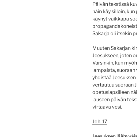
Päivän tekstissä kuv
näin käy silloin, ku
käynyt vaikkapa sod
propagandakoneiston 
Sakarja oli itsekin 
Muuten Sakarjan kirja
Jeesukseen, joten on
Varsinkin, kun myöh
lampaista, suoraan 
yhdistää Jeesuksen 
vertautuu suoraan J
opetuslapsilleen näi
lauseen päivän teks
virtaava vesi.
Joh. 17
Jeesuksen jäähyväis