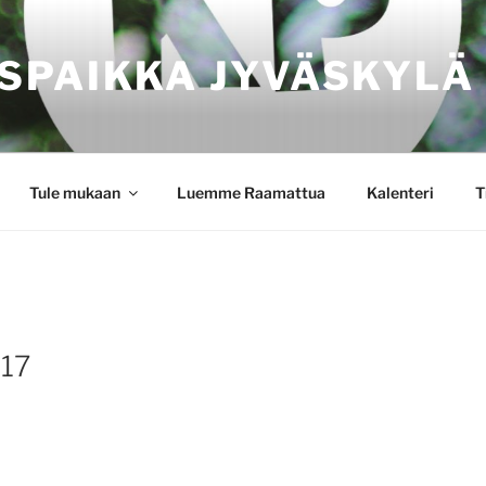
SPAIKKA JYVÄSKYLÄ
Tule mukaan
Luemme Raamattua
Kalenteri
T
 17