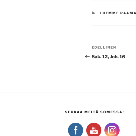
KATEGORIAT
LUEMME RAAM
Artikkelien
Edellinen
EDELLINEN
selaus
artikkeli
Sak. 12, Joh. 16
SEURAA MEITÄ SOMESSA!