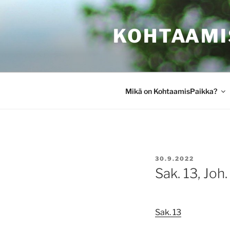
Siirry
sisältöön
KOHTAAMI
Mikä on KohtaamisPaikka?
JULKAISTU
30.9.2022
Sak. 13, Joh.
Sak. 13