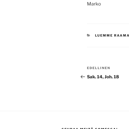
Marko
KATEGORIAT
LUEMME RAAM
Artikkelien
Edellinen
EDELLINEN
selaus
artikkeli
Sak. 14, Joh. 18