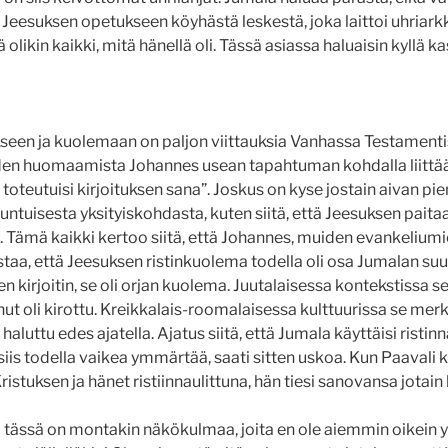
 Jeesuksen opetukseen köyhästä leskestä, joka laittoi uhriark
 olikin kaikki, mitä hänellä oli. Tässä asiassa haluaisin kyllä k
een ja kuolemaan on paljon viittauksia Vanhassa Testamenti
den huomaamista Johannes usean tapahtuman kohdalla liittää 
a toteutuisi kirjoituksen sana”. Joskus on kyse jostain aivan pi
tuisesta yksityiskohdasta, kuten siitä, että Jeesuksen paitaa 
aa. Tämä kaikki kertoo siitä, että Johannes, muiden evankeliumie
istaa, että Jeesuksen ristinkuolema todella oli osa Jumalan su
 kirjoitin, se oli orjan kuolema. Juutalaisessa kontekstissa se t
ut oli kirottu. Kreikkalais-roomalaisessa kulttuurissa se merkit
 haluttu edes ajatella. Ajatus siitä, että Jumala käyttäisi risti
siis todella vaikea ymmärtää, saati sitten uskoa. Kun Paavali kir
ristuksen ja hänet ristiinnaulittuna, hän tiesi sanovansa jotain
ä tässä on montakin näkökulmaa, joita en ole aiemmin oikein 