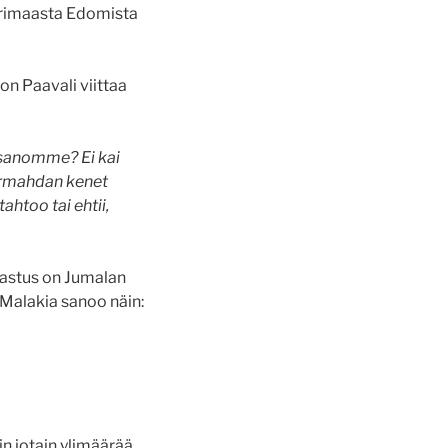
purimaasta Edomista
n Paavali viittaa
sanomme? Ei kai
armahdan kenet
ahtoo tai ehtii,
elastus on Jumalan
Malakia sanoo näin:
n jotain ylimäärää.