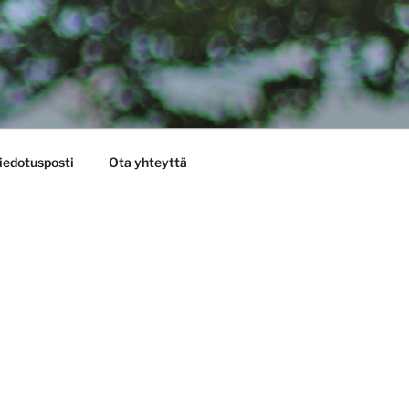
iedotusposti
Ota yhteyttä