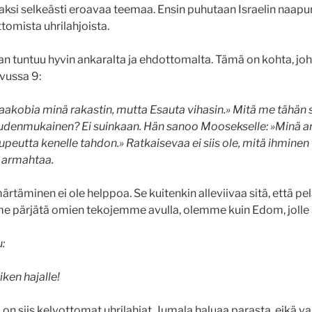
aksi selkeästi eroavaa teemaa. Ensin puhutaan Israelin naa
ttomista uhrilahjoista.
 tuntuu hyvin ankaralta ja ehdottomalta. Tämä on kohta, joho
vussa 9:
Jaakobia minä rakastin, mutta Esauta vihasin.»
Mitä me tähän 
udenmukainen? Ei suinkaan.
Hän sanoo Moosekselle: »Minä 
aupeutta kenelle tahdon.»
Ratkaisevaa ei siis ole, mitä ihminen t
a armahtaa.
rtäminen ei ole helppoa. Se kuitenkin alleviivaa sitä, että p
me pärjätä omien tekojemme avulla, olemme kuin Edom, jolle 
u:
ken hajalle!
n siis kelvottomat uhrilahjat. Jumala haluaa parasta, eikä vai