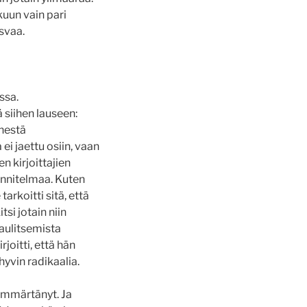
kuun vain pari
asvaa.
ssa.
siihen lauseen:
enestä
ei jaettu osiin, vaan
n kirjoittajien
unnitelmaa. Kuten
arkoitti sitä, että
si jotain niin
nnaulitsemista
joitti, että hän
 hyvin radikaalia.
ymmärtänyt. Ja