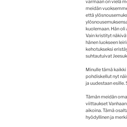
varmaan on vielä mon
meidän vuoksemme ja
että ylösnousemuksen
ylösnousemuksensa j
kuolemaan. Hän oli 
Vain kristityt näki
hänen luokseen leiri
kehotukseksi eristä
suhtautuivat Jeesuks
Minulle tämä kaikki 
pohdiskellut nyt nä
ja uudestaan esille.
Tämän meidän oman 
viittaukset Vanhaan
aikoina. Tämä osalt
hyödyllinen ja merki