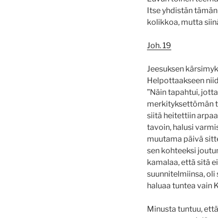
Itse yhdistän tämän
kolikkoa, mutta siinä
Joh. 19
Jeesuksen kärsimyks
Helpottaakseen nii
”Näin tapahtui, jott
merkityksettömän tun
siitä heitettiin arp
tavoin, halusi varm
muutama päivä sitten
sen kohteeksi joutun
kamalaa, että sitä ei
suunnitelmiinsa, oli 
haluaa tuntea vain K
Minusta tuntuu, ett