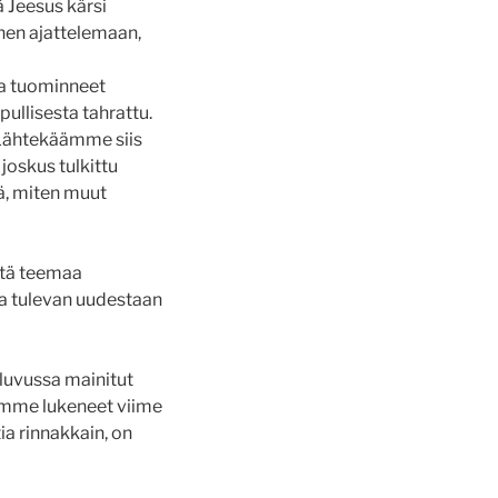
ä Jeesus kärsi
nen ajattelemaan,
ja tuominneet
ullisesta tahrattu.
 ”Lähtekäämme siis
joskus tulkittu
ä, miten muut
tätä teemaa
na tulevan uudestaan
uvussa mainitut
lemme lukeneet viime
a rinnakkain, on