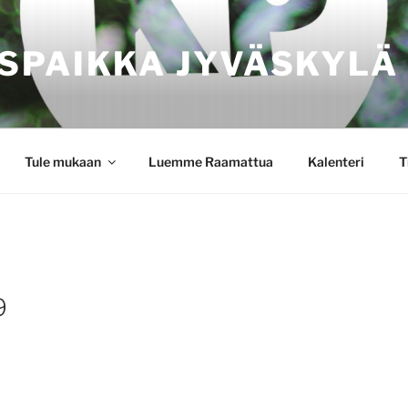
SPAIKKA JYVÄSKYLÄ
Tule mukaan
Luemme Raamattua
Kalenteri
T
9