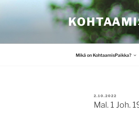
Siirry
sisältöön
KOHTAAMI
Mikä on KohtaamisPaikka?
JULKAISTU
2.10.2022
Mal. 1 Joh. 1