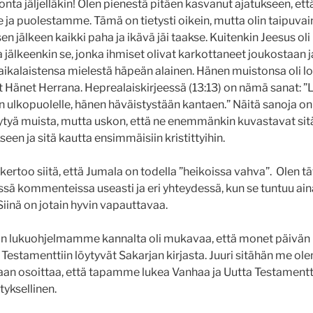
ta jäljelläkin! Olen pienestä pitäen kasvanut ajatukseen, ett
 puolestamme. Tämä on tietysti oikein, mutta olin taipuvai
 jälkeen kaikki paha ja ikävä jäi taakse. Kuitenkin Jeesus oli
älkeenkin se, jonka ihmiset olivat karkottaneet joukostaan 
aikalaistensa mielestä häpeän alainen. Hänen muistonsa oli lop
vät Hänet Herrana. Heprealaiskirjeessä (13:13) on nämä sanat:
n ulkopuolelle, hänen häväistystään kantaen.” Näitä sanoja on 
ytyä muista, mutta uskon, että ne enemmänkin kuvastavat sit
een ja sitä kautta ensimmäisiin kristittyihin.
kertoo siitä, että Jumala on todella ”heikoissa vahva”. Olen 
issä kommenteissa useasti ja eri yhteydessä, kun se tuntuu ai
 Siinä on jotain hyvin vapauttavaa.
lukuohjelmamme kannalta oli mukavaa, että monet päivän l
 Testamenttiin löytyvät Sakarjan kirjasta. Juuri sitähän me o
aan osoittaa, että tapamme lukea Vanhaa ja Uutta Testamentti
tyksellinen.