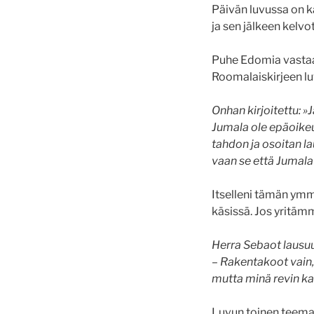
Päivän luvussa on k
ja sen jälkeen kelvo
Puhe Edomia vastaan
Roomalaiskirjeen lu
Onhan kirjoitettu: »
Jumala ole epäoike
tahdon ja osoitan l
vaan se että Jumal
Itselleni tämän ymmä
käsissä. Jos yritäm
Herra Sebaot lausu
– Rakentakoot vain,
mutta minä revin kai
Luvun toinen teema o