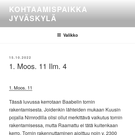
Siirry
KOHTAAMISPAIKKA
sisältöön
JYVÄSKYLÄ
Valikko
JULKAISTU
15.10.2022
1. Moos. 11 Ilm. 4
1. Moos. 11
Tässä luvussa kerrotaan Baabelin tornin
rakentamisesta. Joidenkin lähteiden mukaan Kuusin
pojalla Nimrodilla olisi ollut merkittävä vaikutus tornin
rakentamisessa, mutta Raamattu ei tätä kuitenkaan
kerro. Tornin rakennuttaminen ajoittuu noin v. 2300