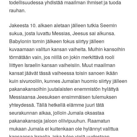
todellisuudessa yhdistää maailman ihmiset ja tuoda
rauhan.
Jakeesta 10. alkaen aletaan jälleen tutkia Seemin
sukua, josta luvattu Messias, Jeesus sai alkunsa.
Babylonin tornin jälkeen fokus siirtyy jälleen
kuvaamaan valitun kansan vaiheita. Muihin kansoihin
törmätään vain, jos niillä on jokin merkittävä rooli
liittyen Israelin kansan vaiheisiin. Muut maailman
kansat jäävät tässä vaiheessa toisin sanoen ikään
kuin sivurooliin, kunnes Jumalan huomio siirtyy jälleen
pakanakansoihin juutalaisten enemmistön hylättyä
Messiaansa Jeesuksen ensimmäisen tulemuksen
yhteydessä. Tällä hetkellä elämme juuri tätä
seurakunnan aikaa, jolloin Jumala oksastaa
pakanakansoja jaloon oliivipuuhun. Raamatun
mukaan Jumala ei kuitenkaan ole hylännyt valittua
kansaansa Israelia, joka tulee vielä uudestaan