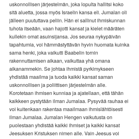
uskonnollisen järjestelmän, joka lopulta hallitsi koko
sitä aluetta, jossa myös Israelin kansa eli. Jumalan oli
jälleen puututtava peliin. Hän ei sallinut ihmiskunnan
tuhota itseään, vaan hajotti kansat ja kielet määräten
kullekin omat asuinsijansa. Jos seuraa nykypäivän
tapahtumia, voi hämmästyttävän hyvin huomata kuinka
sama henki, joka vaikutti Baabelin tornin
rakennuttamisen aikaan, vaikuttaa yhä omana
aikanammekin. Se johtaa ihmistä pyrkimykseen
yhdistää maailma ja tuoda kaikki kansat saman
uskonnollisen ja poliittisen järjestelmän alle.
Korotetaan ihmisen kunniaa ja ajatellaan, että tähän
kaikkeen pystytään ilman Jumalaa. Pysyvää rauhaa ei
voi kuitenkaan rakentaa maailmaan ihmislähtöisesti
ilman Jumalaa. Jumalan Hengen vaikutusta on
puolestaan yhdistää kaikki ihmiset ja kaikki kansat
Jeesuksen Kristuksen nimen alle. Vain Jeesus voi