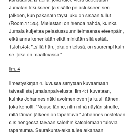
Jumalan fokukseen ja sisälle pelastukseen sen
jälkeen, kun pakanain täysi luku on sisään tullut
(Room.11:25). Mielestäni on hienoa nähdä, kuinka
Jumala kuljettaa pelastussuunnitelmaansa eteenpäin,
eikä anna kenenkään eikä minkään sitä estää.
1.Joh.4:4: ”..sillä hän, joka on teissä, on suurempi kuin
se, joka on maailmassa.”
Ilm. 4
Ilmestyskirjan 4. luvussa siirrytään kuvaamaan
taivaallista jumalanpalvelusta. Ilm 4:1 kuvataan,
kuinka Johannes näki avoimen oven ja kuuli äänen,
joka kehotti: ”Nouse tänne, niin minä näytän sinulle,
mitä tämän jälkeen on tapahtuva.” Johannes nostetaan
siis hengessä taivaan saleihin katselemaan tulevia
tapahtumia. Seurakunta-aika tulee aikanaan