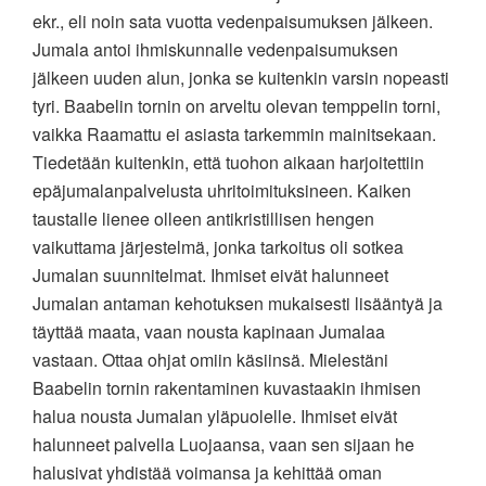
ekr., eli noin sata vuotta vedenpaisumuksen jälkeen.
Jumala antoi ihmiskunnalle vedenpaisumuksen
jälkeen uuden alun, jonka se kuitenkin varsin nopeasti
tyri. Baabelin tornin on arveltu olevan temppelin torni,
vaikka Raamattu ei asiasta tarkemmin mainitsekaan.
Tiedetään kuitenkin, että tuohon aikaan harjoitettiin
epäjumalanpalvelusta uhritoimituksineen. Kaiken
taustalle lienee olleen antikristillisen hengen
vaikuttama järjestelmä, jonka tarkoitus oli sotkea
Jumalan suunnitelmat. Ihmiset eivät halunneet
Jumalan antaman kehotuksen mukaisesti lisääntyä ja
täyttää maata, vaan nousta kapinaan Jumalaa
vastaan. Ottaa ohjat omiin käsiinsä. Mielestäni
Baabelin tornin rakentaminen kuvastaakin ihmisen
halua nousta Jumalan yläpuolelle. Ihmiset eivät
halunneet palvella Luojaansa, vaan sen sijaan he
halusivat yhdistää voimansa ja kehittää oman