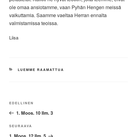
ole omaa ansiotamme, vaan Pyhän Hengen meissä
vaikuttamia. Saamme vaeltaa Herran ennalta
valmistamissa teoissa.
Liisa
KATEGORIAT
LUEMME RAAMATTUA
Artikkelien
Edellinen
EDELLINEN
selaus
artikkeli
1. Moos. 10 Ilm. 3
Seuraava
SEURAAVA
artikkeli
1. Moos. 12 Ilm. 5