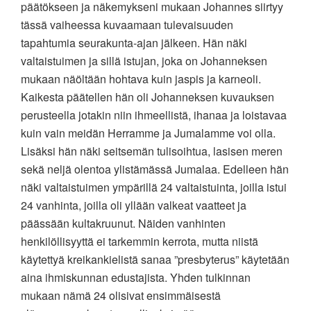
päätökseen ja näkemykseni mukaan Johannes siirtyy
tässä vaiheessa kuvaamaan tulevaisuuden
tapahtumia seurakunta-ajan jälkeen. Hän näki
valtaistuimen ja sillä istujan, joka on Johanneksen
mukaan näöltään hohtava kuin jaspis ja karneoli.
Kaikesta päätellen hän oli Johanneksen kuvauksen
perusteella jotakin niin ihmeellistä, ihanaa ja loistavaa
kuin vain meidän Herramme ja Jumalamme voi olla.
Lisäksi hän näki seitsemän tulisoihtua, lasisen meren
sekä neljä olentoa ylistämässä Jumalaa. Edelleen hän
näki valtaistuimen ympärillä 24 valtaistuinta, joilla istui
24 vanhinta, joilla oli yllään valkeat vaatteet ja
päässään kultakruunut. Näiden vanhinten
henkilöllisyyttä ei tarkemmin kerrota, mutta niistä
käytettyä kreikankielistä sanaa ”presbyterus” käytetään
aina ihmiskunnan edustajista. Yhden tulkinnan
mukaan nämä 24 olisivat ensimmäisestä