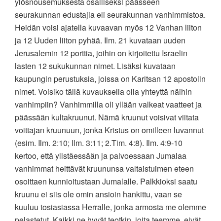
ylösnousemuksesta osalliseksi päässeen
seurakunnan edustajia eli seurakunnan vanhimmistoa.
Heidän voisi ajatella kuvaavan myös 12 Vanhan liiton
ja 12 Uuden liiton pyhää. Ilm. 21 kuvataan uuden
Jerusalemin 12 porttia, joihin on kirjoitettu Israelin
lasten 12 sukukunnan nimet. Lisäksi kuvataan
kaupungin perustuksia, joissa on Karitsan 12 apostolin
nimet. Voisiko tällä kuvauksella olla yhteyttä näihin
vanhimpiin? Vanhimmilla oli yllään valkeat vaatteet ja
päässään kultakruunut. Nämä kruunut voisivat viitata
voittajan kruunuun, jonka Kristus on omilleen luvannut
(esim. Ilm. 2:10; Ilm. 3:11; 2.Tim. 4:8). Ilm. 4:9-10
kertoo, että ylistäessään ja palvoessaan Jumalaa
vanhimmat heittävät kruununsa valtaistuimen eteen
osoittaen kunnioitustaan Jumalalle. Palkkioksi saatu
kruunu ei siis ole omin ansioin hankittu, vaan se
kuuluu tosiasiassa Herralle, jonka armosta me olemme
pelastetut. Kaikki ne hyvät teotkin, joita teemme, eivät