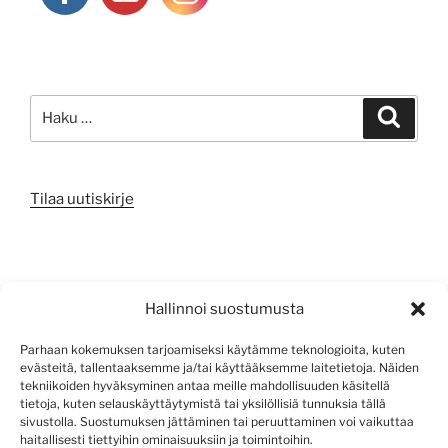
Etsi:
Haku
Tilaa uutiskirje
META
Hallinnoi suostumusta
Kirjaudu sisään
Parhaan kokemuksen tarjoamiseksi käytämme teknologioita, kuten
evästeitä, tallentaaksemme ja/tai käyttääksemme laitetietoja. Näiden
Sisältösyöte
tekniikoiden hyväksyminen antaa meille mahdollisuuden käsitellä
tietoja, kuten selauskäyttäytymistä tai yksilöllisiä tunnuksia tällä
Kommenttisyöte
sivustolla. Suostumuksen jättäminen tai peruuttaminen voi vaikuttaa
haitallisesti tiettyihin ominaisuuksiin ja toimintoihin.