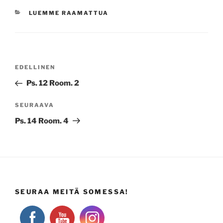
KATEGORIAT
LUEMME RAAMATTUA
Artikkelien
Edellinen
EDELLINEN
selaus
artikkeli
Ps. 12 Room. 2
Seuraava
SEURAAVA
artikkeli
Ps. 14 Room. 4
SEURAA MEITÄ SOMESSA!