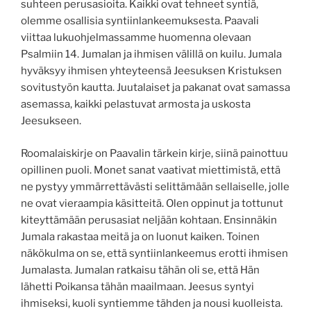
suhteen perusasioita. Kaikki ovat tehneet syntiä,
olemme osallisia syntiinlankeemuksesta. Paavali
viittaa lukuohjelmassamme huomenna olevaan
Psalmiin 14. Jumalan ja ihmisen välillä on kuilu. Jumala
hyväksyy ihmisen yhteyteensä Jeesuksen Kristuksen
sovitustyön kautta. Juutalaiset ja pakanat ovat samassa
asemassa, kaikki pelastuvat armosta ja uskosta
Jeesukseen.
Roomalaiskirje on Paavalin tärkein kirje, siinä painottuu
opillinen puoli. Monet sanat vaativat miettimistä, että
ne pystyy ymmärrettävästi selittämään sellaiselle, jolle
ne ovat vieraampia käsitteitä. Olen oppinut ja tottunut
kiteyttämään perusasiat neljään kohtaan. Ensinnäkin
Jumala rakastaa meitä ja on luonut kaiken. Toinen
näkökulma on se, että syntiinlankeemus erotti ihmisen
Jumalasta. Jumalan ratkaisu tähän oli se, että Hän
lähetti Poikansa tähän maailmaan. Jeesus syntyi
ihmiseksi, kuoli syntiemme tähden ja nousi kuolleista.