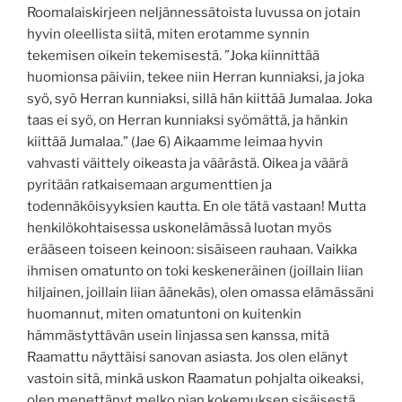
Roomalaiskirjeen neljännessätoista luvussa on jotain
hyvin oleellista siitä, miten erotamme synnin
tekemisen oikein tekemisestä. ”Joka kiinnittää
huomionsa päiviin, tekee niin Herran kunniaksi, ja joka
syö, syö Herran kunniaksi, sillä hän kiittää Jumalaa. Joka
taas ei syö, on Herran kunniaksi syömättä, ja hänkin
kiittää Jumalaa.” (Jae 6) Aikaamme leimaa hyvin
vahvasti väittely oikeasta ja väärästä. Oikea ja väärä
pyritään ratkaisemaan argumenttien ja
todennäköisyyksien kautta. En ole tätä vastaan! Mutta
henkilökohtaisessa uskonelämässä luotan myös
erääseen toiseen keinoon: sisäiseen rauhaan. Vaikka
ihmisen omatunto on toki keskeneräinen (joillain liian
hiljainen, joillain liian äänekäs), olen omassa elämässäni
huomannut, miten omatuntoni on kuitenkin
hämmästyttävän usein linjassa sen kanssa, mitä
Raamattu näyttäisi sanovan asiasta. Jos olen elänyt
vastoin sitä, minkä uskon Raamatun pohjalta oikeaksi,
olen menettänyt melko pian kokemuksen sisäisestä