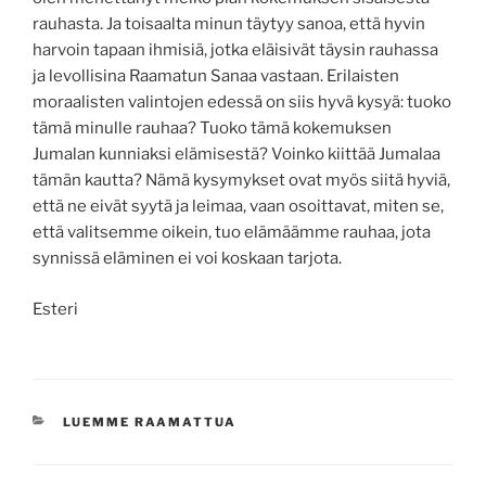
rauhasta. Ja toisaalta minun täytyy sanoa, että hyvin
harvoin tapaan ihmisiä, jotka eläisivät täysin rauhassa
ja levollisina Raamatun Sanaa vastaan. Erilaisten
moraalisten valintojen edessä on siis hyvä kysyä: tuoko
tämä minulle rauhaa? Tuoko tämä kokemuksen
Jumalan kunniaksi elämisestä? Voinko kiittää Jumalaa
tämän kautta? Nämä kysymykset ovat myös siitä hyviä,
että ne eivät syytä ja leimaa, vaan osoittavat, miten se,
että valitsemme oikein, tuo elämäämme rauhaa, jota
synnissä eläminen ei voi koskaan tarjota.
Esteri
KATEGORIAT
LUEMME RAAMATTUA