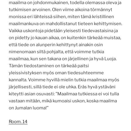
maailma on johdonmukainen, todella olemassa oleva ja
tutkimisen arvoinen. Olen viime aikoina törmännyt
monissa eri lähteissä siihen, miten tämä kristillinen
maailmankuva on mahdollistanut tieteen kehittymisen.
Vaikka uskontoja pidetään yleisesti tiedevastaisina ja
on pidetty jo kauan aikaa, on kuitenkin tärkeää muistaa,
että tiede on alunperin kehittynyt ainakin osin
nimenomaan siltä pohjalta, että voimme tutkia
maailmaa, kun sen takana on järjellinen ja hyvä Luoja.
Tämän tiedostaminen on tärkeää paitsi
yleissivistyksen myös oman tiedesuhteemme
kannalta. Voimme hyvillä mielin tutkia maailmaa myös
järjellisesti, sillä tiede ei ole uhka. Eräs hyvä ystäväni
kiteytti asian osuvasti: ”Maailmaa tutkiessa ei voi tulla
vastaan mitään, mikä kumoaisi uskon, koska maailma
on Jumalan luoma!”
Room. 14