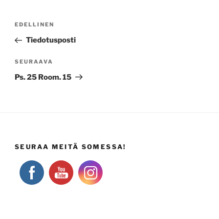
Artikkelien
Edellinen
EDELLINEN
selaus
artikkeli
Tiedotusposti
Seuraava
SEURAAVA
artikkeli
Ps. 25 Room. 15
SEURAA MEITÄ SOMESSA!