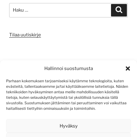
Etsi:
Haku
Tilaa uutiskirje
META
Hallinnoi suostumusta
Kirjaudu sisään
Parhaan kokemuksen tarjoamiseksi käytämme teknologioita, kuten
evästeitä, tallentaaksemme ja/tai käyttääksemme laitetietoja. Näiden
Sisältösyöte
tekniikoiden hyväksyminen antaa meille mahdollisuuden käsitellä
tietoja, kuten selauskäyttäytymistä tai yksilöllisiä tunnuksia tällä
Kommenttisyöte
sivustolla. Suostumuksen jättäminen tai peruuttaminen voi vaikuttaa
haitallisesti tiettyihin ominaisuuksiin ja toimintoihin.
WordPress.org
Hyväksy