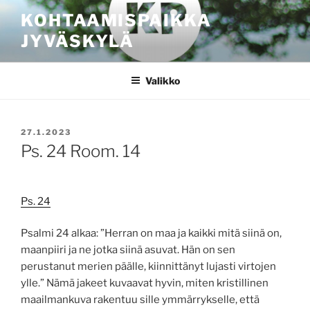
Siirry
KOHTAAMISPAIKKA
sisältöön
JYVÄSKYLÄ
Valikko
JULKAISTU
27.1.2023
Ps. 24 Room. 14
Ps. 24
Psalmi 24 alkaa: ”Herran on maa ja kaikki mitä siinä on,
maanpiiri ja ne jotka siinä asuvat.
Hän on sen
perustanut merien päälle,
kiinnittänyt lujasti virtojen
ylle.” Nämä jakeet kuvaavat hyvin, miten kristillinen
maailmankuva rakentuu sille ymmärrykselle, että