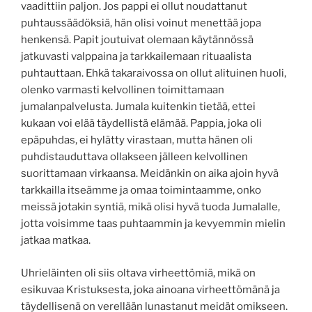
vaadittiin paljon. Jos pappi ei ollut noudattanut
puhtaussäädöksiä, hän olisi voinut menettää jopa
henkensä. Papit joutuivat olemaan käytännössä
jatkuvasti valppaina ja tarkkailemaan rituaalista
puhtauttaan. Ehkä takaraivossa on ollut alituinen huoli,
olenko varmasti kelvollinen toimittamaan
jumalanpalvelusta. Jumala kuitenkin tietää, ettei
kukaan voi elää täydellistä elämää. Pappia, joka oli
epäpuhdas, ei hylätty virastaan, mutta hänen oli
puhdistauduttava ollakseen jälleen kelvollinen
suorittamaan virkaansa. Meidänkin on aika ajoin hyvä
tarkkailla itseämme ja omaa toimintaamme, onko
meissä jotakin syntiä, mikä olisi hyvä tuoda Jumalalle,
jotta voisimme taas puhtaammin ja kevyemmin mielin
jatkaa matkaa.
Uhrieläinten oli siis oltava virheettömiä, mikä on
esikuvaa Kristuksesta, joka ainoana virheettömänä ja
täydellisenä on verellään lunastanut meidät omikseen.