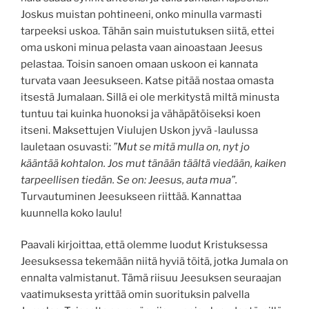
Joskus muistan pohtineeni, onko minulla varmasti
tarpeeksi uskoa. Tähän sain muistutuksen siitä, ettei
oma uskoni minua pelasta vaan ainoastaan Jeesus
pelastaa. Toisin sanoen omaan uskoon ei kannata
turvata vaan Jeesukseen. Katse pitää nostaa omasta
itsestä Jumalaan. Sillä ei ole merkitystä miltä minusta
tuntuu tai kuinka huonoksi ja vähäpätöiseksi koen
itseni. Maksettujen Viulujen Uskon jyvä -laulussa
lauletaan osuvasti:
”Mut se mitä mulla on, nyt jo
kääntää kohtalon. Jos mut tänään täältä viedään, kaiken
tarpeellisen tiedän. Se on: Jeesus, auta mua”.
Turvautuminen Jeesukseen riittää. Kannattaa
kuunnella koko laulu!
Paavali kirjoittaa, että olemme luodut Kristuksessa
Jeesuksessa tekemään niitä hyviä töitä, jotka Jumala on
ennalta valmistanut. Tämä riisuu Jeesuksen seuraajan
vaatimuksesta yrittää omin suorituksin palvella