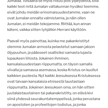
Jumalaa. Toisaalta se myös riisuu pois ylpeydestä, sillä
kaikki teot mitä Jumalan valtakunnan hyväksi teemme,
eivät johdu meidän erinomaisuudestamme, vaan ne
ovat Jumalan ennalta valmistamia, ja näin ollen
Jumalan, ei meidän tekojamme. Riittää, kun annan
käteni, vaikka sitten tyhjätkin Herrani käyttöön.
Paavali myös painottaa, kuinka me pakankristityt
olemme Jumalan armosta pelastetut samaan jaloon
öljypuuhun, ja päässeet osallisiksi samasta lujasta
lupauksen liitosta. Jokainen ihminen,
kansalaisuudestaan riippumatta, on täysin samalla
viivalla ja samassa asemassa, koska Kristus on kuollut
kaikkien puolesta. Nyt kaikki Jeesuksessa Kristuksessa
ovat taivaan kansalaisia etnisestä taustastaan
riippumatta. Jokainen Jeesuksen oma, on hän sitten
juutalaistaustainen tai pakanakristitty, on elävä kivi
siinä yhdessä seurakuntatemppelissä, jonka perustana
on apostolien ja profeettojen todistus, ja jonka