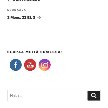
Seuraava
SEURAAVA
artikkeli
3 Moos. 23 Ef. 3
SEURAA MEITÄ SOMESSA!
Etsi:
Haku