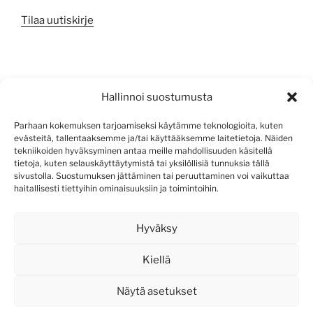
Tilaa uutiskirje
META
Hallinnoi suostumusta
Kirjaudu sisään
Parhaan kokemuksen tarjoamiseksi käytämme teknologioita, kuten
evästeitä, tallentaaksemme ja/tai käyttääksemme laitetietoja. Näiden
Sisältösyöte
tekniikoiden hyväksyminen antaa meille mahdollisuuden käsitellä
tietoja, kuten selauskäyttäytymistä tai yksilöllisiä tunnuksia tällä
Kommenttisyöte
sivustolla. Suostumuksen jättäminen tai peruuttaminen voi vaikuttaa
haitallisesti tiettyihin ominaisuuksiin ja toimintoihin.
WordPress.org
Hyväksy
Kiellä
Näytä asetukset