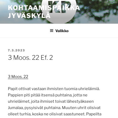
Siirry
KOHTAAMISPAIKKA
sisältöön
JYVÄSKYLÄ
Valikko
JULKAISTU
7.3.2023
3 Moos. 22 Ef. 2
3 Moos. 22
Papit ottivat vastaan ihmisten tuomia uhrieläimiä.
Pappien piti pitää itsensä puhtaina, jotta ne
uhrieläimet, joita ihmiset toivat lähestyäkseen
Jumalaa, pysyisivät puhtaina. Muuten uhrit olisivat
olleet turhia, koska ne olisivat saastuneet. Papeilta