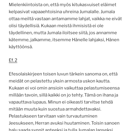
Mielenkiintoista on, että myös kitukasvuiset eläimet
kelpasivat vapaaehtoisina uhreina Jumalalle. Jumala
ottaa meiltä vastaan antamamme lahjat, vaikka ne eivät
olisi täydellisiä. Kukaan meistä ihmisistä ei ole
täydellinen, mutta Jumala iloitsee siitä, jos annamme
kätemme, jalkamme, itsemme Hänelle lahjaksi, Hänen
käyttöönsä.
Ef. 2
Efesolaiskirjeen toisen luvun tärkein sanoma on, että
meidät on pelastettu yksin armosta uskon kautta.
Kukaan ei voi omin ansioin vaikuttaa pelastumiseensa
millään tavoin, sillä kaikki on jo tehty. Tämä on ihana ja
vapauttava lupaus. Minun ei oikeasti tarvitse tehdä
mitään muuta kuin suostua armahdettavaksi.
Pelastukseen tarvitaan vain turvautuminen
Jeesukseen, Herran avuksi huutaminen. Toisin sanoen
halu saada synnit anteeksi ja tulla Jumalan lapseksi.