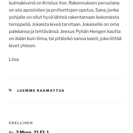
kulmakivenä on Kristus itse. Rakennuksen perustana
on siis apostolien ja profeettojen opetus, Sana, jonka
pohjalle on ollut hyvä lähteä rakentamaan kokonaista
temppeliä. Jokaista kiveä tarvitaan. Jokaiselle on oma
paikkansa ja tehtävänsä. Jeesus Pyhän Hengen kautta
on ikään kuin liima, tai pitäisikö sanoa laasti, joka liittää
kivet yhteen.
Liisa
KATEGORIAT
LUEMME RAAMATTUA
Artikkelien
Edellinen
EDELLINEN
selaus
artikkeli
3 Moos. 21 Ef. 1