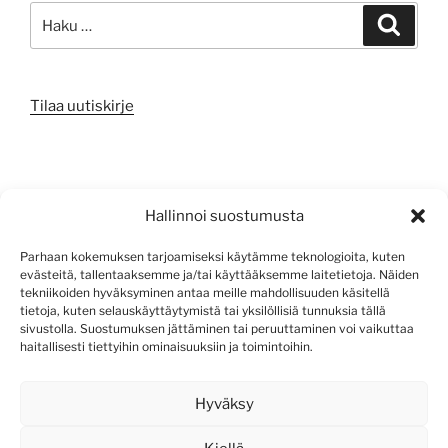
Etsi:
Haku
Tilaa uutiskirje
META
Hallinnoi suostumusta
Kirjaudu sisään
Parhaan kokemuksen tarjoamiseksi käytämme teknologioita, kuten
evästeitä, tallentaaksemme ja/tai käyttääksemme laitetietoja. Näiden
Sisältösyöte
tekniikoiden hyväksyminen antaa meille mahdollisuuden käsitellä
tietoja, kuten selauskäyttäytymistä tai yksilöllisiä tunnuksia tällä
Kommenttisyöte
sivustolla. Suostumuksen jättäminen tai peruuttaminen voi vaikuttaa
haitallisesti tiettyihin ominaisuuksiin ja toimintoihin.
WordPress.org
Hyväksy