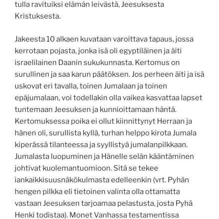
tulla ravituiksi elämän leivästä, Jeesuksesta
Kristuksesta.
Jakeesta 10 alkaen kuvataan varoittava tapaus, jossa
kerrotaan pojasta, jonka isä oli egyptiläinen ja äiti
israelilainen Daanin sukukunnasta. Kertomus on
surullinen ja saa karun päätöksen. Jos perheen äiti ja isä
uskovat eri tavalla, toinen Jumalaan ja toinen
epäjumalaan, voi todellakin olla vaikea kasvattaa lapset
tuntemaan Jeesuksen ja kunnioittamaan häntä.
Kertomuksessa poika ei ollut kiinnittynyt Herraan ja
hänen oli, surullista kyllä, turhan helppo kirota Jumala
kiperässä tilanteessa ja syyllistyä jumalanpilkkaan.
Jumalasta luopuminen ja Hänelle selän kääntäminen
johtivat kuolemantuomioon. Sitä se tekee
iankaikkisuusnäkökulmasta edelleenkin (vrt. Pyhän
hengen pilkka eli tietoinen valinta olla ottamatta
vastaan Jeesuksen tarjoamaa pelastusta, josta Pyhä
Henki todistaa). Monet Vanhassa testamentissa