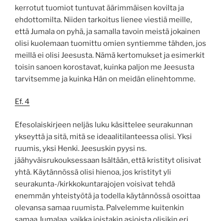
kerrotut tuomiot tuntuvat äärimmäisen kovilta ja
ehdottomilta. Niiden tarkoitus lienee viestiä meille,
että Jumala on pyhä, ja samalla tavoin meistä jokainen
olisi kuolemaan tuomittu omien syntiemme tähden, jos
meillä ei olisi Jeesusta. Nämä kertomukset ja esimerkit
toisin sanoen korostavat, kuinka paljon me Jeesusta
tarvitsemme ja kuinka Hän on meidän elinehtomme.
Ef. 4
Efesolaiskirjeen neljäs luku käsittelee seurakunnan
ykseyttä ja sitä, mitä se ideaalitilanteessa olisi. Yksi
ruumis, yksi Henki. Jeesuskin pyysi ns.
jäähyväisrukouksessaan Isältään, että kristityt olisivat
yhtä. Käytännössä olisi hienoa, jos kristityt yli
seurakunta-/kirkkokuntarajojen voisivat tehdä
enemmän yhteistyötä ja todella käytännössä osoittaa
olevansa samaa ruumista. Palvelemme kuitenkin
samaa Jumalaa, vaikka joistakin asioista olisikin eri