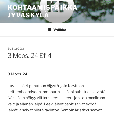
Siirry
KOHTAAMISPAIKKA
sisältöön
JYVÄSKYLÄ
Valikko
JULKAISTU
9.3.2023
3 Moos. 24 Ef. 4
3 Moos. 24
Luvussa 24 puhutaan öljystä, jota tarvitaan
seitsenhaaraiseen lamppuun. Lisäksi puhutaan leivistä.
Näissäkin näkyy viittaus Jeesukseen, joka on maailman
valo ja elämän leipä. Leeviläiset papit saivat syödä
leivät ja saivat niistä ravintoa. Samoin kristityt saavat