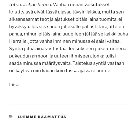
toteuta lihan himoa.
Vanhan minän vaikutukset
kristityissä eivät tässä ajassa täysin lakkaa, mutta sen
aikaansaamat teot ja ajatukset pitäisi aina tuomita, ei
hyväksyä. Jos siis sanon jollekulle pahasti tai ajattelen
pahaa, minun pitäisi aina uudelleen jättää se kaikki paha
Herralle, jotta vanha ihminen minussa ei saisi valtaa.
Syntiä pitää aina vastustaa. Jeesukseen pukeutuneena
pukeudun armoon ja uuteen ihmiseen, jonka tulisi
saada minussa määräysvalta. Taistelua syntiä vastaan
on käytävä niin kauan kuin tässä ajassa elämme.
Liisa
KATEGORIAT
LUEMME RAAMATTUA