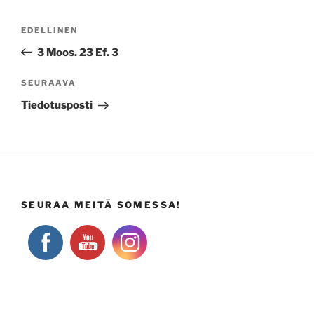
Artikkelien
Edellinen
EDELLINEN
selaus
artikkeli
3 Moos. 23 Ef. 3
Seuraava
SEURAAVA
artikkeli
Tiedotusposti
SEURAA MEITÄ SOMESSA!