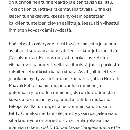
on luonnollinen tunnereaktio ja siten täysin sallittu.
Toki sitä on purettava rakentavalla tavalla. Onneksi
lasten tunnekasvatuksessa nykyisin opetetaan
kaikkien tunteiden olevan sallittuja. Jeesuskin vihastui
ihmisten kovasydämisyydestä.
Epäkohdat ja vääryydet olisi hyvä ottaa esiin ja puhua
asiat auki suoraan asianosaisten kesken, jotta ne eivät
jää kalvamaan. Rukous on yksi tehokas ase. Kuten
viisaat ovat sanoneet, sellaista ihmistä, jonka puolesta
rukoilee, ei voi kovin kauan vihata. Asiat, joihin ei itse
juurikaan pysty vaikuttamaan, kannattaa jättää Herralle.
Paavali kehottaa riisumaan vanhan ihmisen ja
pukemaan ylle uuden ihmisen, joka on luotu Jumalan
kuvaksi tekemään hyviä, Jumalan tahdon mukaisia
tekoja. Välillä tuntuu, että helpommin sanottu kuin
tehty. Onneksi meitä ei ole jätetty yksin pärjäilemään,
sillä kristityille on annettu Pyhä Henki, joka auttaa
elämään oikein.
Gal. 5:16: vaeltakaa Hengessä, niin ette