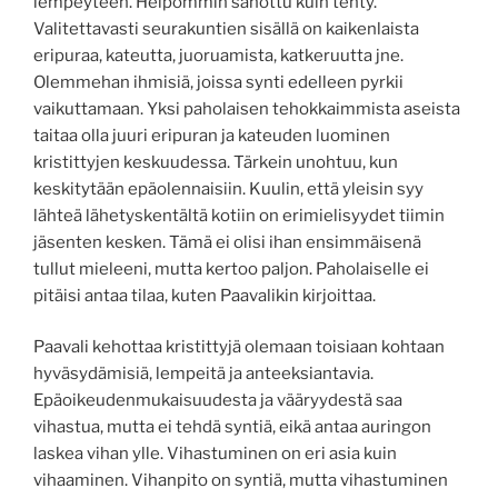
lempeyteen. Helpommin sanottu kuin tehty.
Valitettavasti seurakuntien sisällä on kaikenlaista
eripuraa, kateutta, juoruamista, katkeruutta jne.
Olemmehan ihmisiä, joissa synti edelleen pyrkii
vaikuttamaan. Yksi paholaisen tehokkaimmista aseista
taitaa olla juuri eripuran ja kateuden luominen
kristittyjen keskuudessa. Tärkein unohtuu, kun
keskitytään epäolennaisiin. Kuulin, että yleisin syy
lähteä lähetyskentältä kotiin on erimielisyydet tiimin
jäsenten kesken. Tämä ei olisi ihan ensimmäisenä
tullut mieleeni, mutta kertoo paljon. Paholaiselle ei
pitäisi antaa tilaa, kuten Paavalikin kirjoittaa.
Paavali kehottaa kristittyjä olemaan toisiaan kohtaan
hyväsydämisiä, lempeitä ja anteeksiantavia.
Epäoikeudenmukaisuudesta ja vääryydestä saa
vihastua, mutta ei tehdä syntiä, eikä antaa auringon
laskea vihan ylle. Vihastuminen on eri asia kuin
vihaaminen. Vihanpito on syntiä, mutta vihastuminen