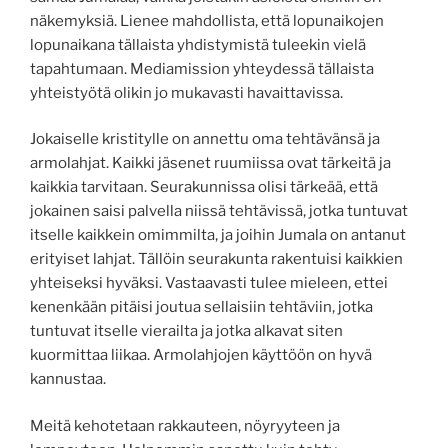
näkemyksiä. Lienee mahdollista, että lopunaikojen
lopunaikana tällaista yhdistymistä tuleekin vielä
tapahtumaan. Mediamission yhteydessä tällaista
yhteistyötä olikin jo mukavasti havaittavissa.
Jokaiselle kristitylle on annettu oma tehtävänsä ja
armolahjat. Kaikki jäsenet ruumiissa ovat tärkeitä ja
kaikkia tarvitaan. Seurakunnissa olisi tärkeää, että
jokainen saisi palvella niissä tehtävissä, jotka tuntuvat
itselle kaikkein omimmilta, ja joihin Jumala on antanut
erityiset lahjat. Tällöin seurakunta rakentuisi kaikkien
yhteiseksi hyväksi. Vastaavasti tulee mieleen, ettei
kenenkään pitäisi joutua sellaisiin tehtäviin, jotka
tuntuvat itselle vierailta ja jotka alkavat siten
kuormittaa liikaa. Armolahjojen käyttöön on hyvä
kannustaa.
Meitä kehotetaan rakkauteen, nöyryyteen ja