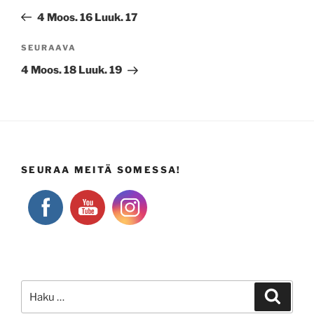
selaus
artikkeli
4 Moos. 16 Luuk. 17
Seuraava
SEURAAVA
artikkeli
4 Moos. 18 Luuk. 19
SEURAA MEITÄ SOMESSA!
Etsi:
Haku