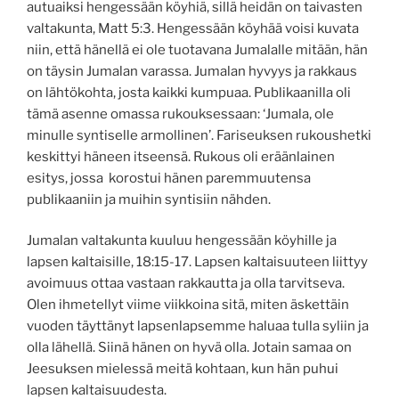
autuaiksi hengessään köyhiä, sillä heidän on taivasten
valtakunta, Matt 5:3. Hengessään köyhää voisi kuvata
niin, että hänellä ei ole tuotavana Jumalalle mitään, hän
on täysin Jumalan varassa. Jumalan hyvyys ja rakkaus
on lähtökohta, josta kaikki kumpuaa. Publikaanilla oli
tämä asenne omassa rukouksessaan: ‘Jumala, ole
minulle syntiselle armollinen’. Fariseuksen rukoushetki
keskittyi häneen itseensä. Rukous oli eräänlainen
esitys, jossa korostui hänen paremmuutensa
publikaaniin ja muihin syntisiin nähden.
Jumalan valtakunta kuuluu hengessään köyhille ja
lapsen kaltaisille, 18:15-17. Lapsen kaltaisuuteen liittyy
avoimuus ottaa vastaan rakkautta ja olla tarvitseva.
Olen ihmetellyt viime viikkoina sitä, miten äskettäin
vuoden täyttänyt lapsenlapsemme haluaa tulla syliin ja
olla lähellä. Siinä hänen on hyvä olla. Jotain samaa on
Jeesuksen mielessä meitä kohtaan, kun hän puhui
lapsen kaltaisuudesta.