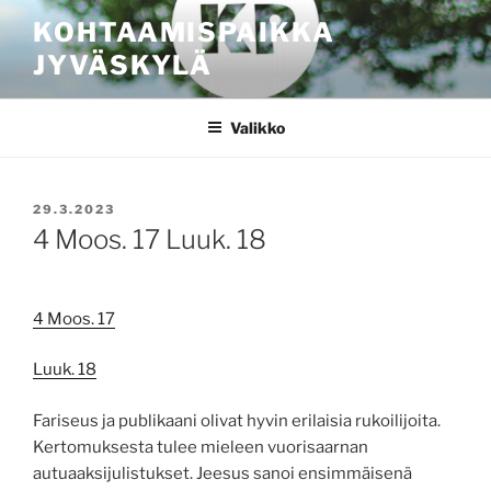
Siirry
KOHTAAMISPAIKKA
sisältöön
JYVÄSKYLÄ
Valikko
JULKAISTU
29.3.2023
4 Moos. 17 Luuk. 18
4 Moos. 17
Luuk. 18
Fariseus ja publikaani olivat hyvin erilaisia rukoilijoita.
Kertomuksesta tulee mieleen vuorisaarnan
autuaaksijulistukset. Jeesus sanoi ensimmäisenä