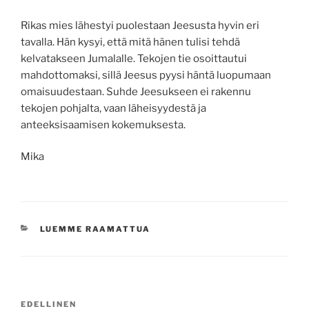
Rikas mies lähestyi puolestaan Jeesusta hyvin eri
tavalla. Hän kysyi, että mitä hänen tulisi tehdä
kelvatakseen Jumalalle. Tekojen tie osoittautui
mahdottomaksi, sillä Jeesus pyysi häntä luopumaan
omaisuudestaan. Suhde Jeesukseen ei rakennu
tekojen pohjalta, vaan läheisyydestä ja
anteeksisaamisen kokemuksesta.
Mika
KATEGORIAT
LUEMME RAAMATTUA
Artikkelien
Edellinen
EDELLINEN