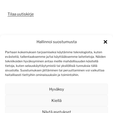
Tilaa uutiskirje
META
Hallinnoi suostumusta
Kirjaudu sisään
Parhaan kokemuksen tarjoamiseksi käytämme teknologioita, kuten
evästeitä, tallentaaksemme ja/tai käyttääksemme laitetietoja. Näiden
Sisältösyöte
tekniikoiden hyväksyminen antaa meille mahdollisuuden käsitellä
tietoja, kuten selauskäyttäytymistä tai yksilöllisiä tunnuksia tällä
Kommenttisyöte
sivustolla. Suostumuksen jättäminen tai peruuttaminen voi vaikuttaa
haitallisesti tiettyihin ominaisuuksiin ja toimintoihin.
WordPress.org
Hyväksy
Kiellä
Näytä asetukset