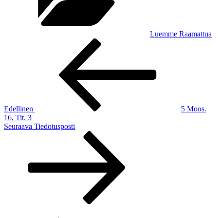
Luemme Raamattua
Artikkelien
Edellinen
artikkeli
selaus
Edellinen
5 Moos.
16, Tit. 3
Seuraava
Seuraava
Tiedotusposti
artikkeli