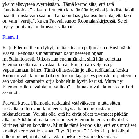
yksimielisyyteen syytteistään. Tämä kertoo siitä, että tätä
”aukkokohtaa” laissa oli ruvettu käyttämään hyväksi ja todistajia oli
haalittu mistä vain saatiin. Tämä on taas yksi osoitus siitä, että laki
on vain ”vartija”, kuten Paavali sanoo Roomalaiskirjeessä. Se ei
pysty muuttamaan ihmisiä sisältäpäin.
Filem. 1
Kirje Filemonille on lyhyt, mutta siinä on paljon asiaa. Ensinnäkin
Paavali kehottaa suhtautumaan karanneeseen orjaan
myötätuntoisesti. Oikeastaan enemmänkin, sillä hän kehottaa
Filemonia ottamaan vastaan tämän kuin oman veljensä ja
vapauttamaan hänet. Tämä oli itsessään jo aika radikaalia, koska
Rooman valtakunnan koko yhteiskuntajärjestys perustui orjuuteen ja
sen vuoksi karanneita orjia kohdeltiin hyvin karusti. Mutta nyt
Filemon olikin ”vaihtanut valtiota” ja Jumalan valtakunnassa oli eri
säännöt.
Paavali kuvaa Filemonia rakkaaksi ystäväkseen, mutta sitten
toisaalta kertoo vain kuulleensa hyvää hänen uskostaan ja
rakkaudestaan. Voi siis olla, että he eivät olleet tavanneet pitkään
aikaan. Siitä huolimatta kertomukset Filemonin teoista olivat siis
kiirineet hänen korviinsa. Minulle tämä kertoo siitä, että ensimmäiset
kristityt kertoivat toisistaan ”hyviä juoruja”. Tietenkin piirit olivat
silloin pienet, mutta silti, tiedämmekö nykyään edes omassa