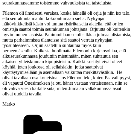
seurakunnassamme toistemme vahvuuksista tai taisteluista.
Filemon oli ilmeisesti varakas, koska hänellä oli orjia ja niin iso talo,
että seurakunta mahtui kokoontumaan siellä. Nykyajan
näkövinkkelistä käsin voi tuntua ristiriitaiselta ajatella, että orjien
omistaja saattoi toimia seurakunnan johtajana. Orjuutta oli kuitenkin
hyvin monen tasoista. Pahimmillaan se oli silkkaa julmaa alistamista,
mutta parhaimmissa tilanteissa sitä saattoi verrata nykyajan
työsuhteeseen. Orjiin saatettiin suhtautua myös kuin
perheenjäseniin. Kaikesta huolimatta Filemonin kirje osoittaa, että
alkuseurakunnassa jouduttiin miettimään, miten suhtautua sen
aikaisen yhteiskunnan kipupisteisiin. Kaikki kristityt eivät olleet
köyhiä, joten joukossa oli sellaisiakin, jotka saattoivat
käyttäytymisellään ja asemallaan vaikuttaa merkittävästikin. He
olivat tavallaan osa koneistoa. Jos Filemon teki, kuten Paavali pyysi,
eli vapautti Onesimoksen ja otti hänet vastaan vertaisenaan, niin se
oli vahva viesti kaikille siitä, miten Jumalan valtakunnassa asiat
olivat uudella tavalla.
Marko
Kategoriat