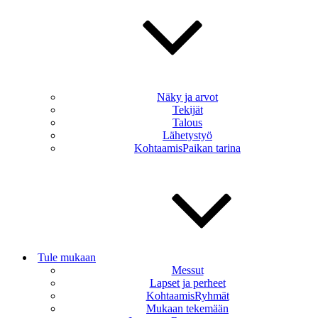
Näky ja arvot
Tekijät
Talous
Lähetystyö
KohtaamisPaikan tarina
Tule mukaan
Messut
Lapset ja perheet
KohtaamisRyhmät
Mukaan tekemään