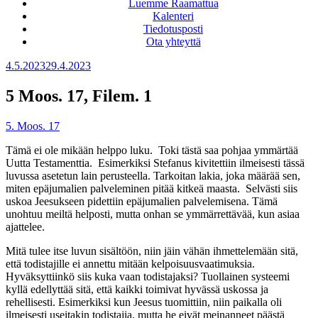
Luemme Raamattua
Kalenteri
Tiedotusposti
Ota yhteyttä
Julkaistu
4.5.2023
29.4.2023
5 Moos. 17, Filem. 1
5. Moos. 17
Tämä ei ole mikään helppo luku. Toki tästä saa pohjaa ymmärtää
Uutta Testamenttia. Esimerkiksi Stefanus kivitettiin ilmeisesti tässä
luvussa asetetun lain perusteella. Tarkoitan lakia, joka määrää sen,
miten epäjumalien palveleminen pitää kitkeä maasta. Selvästi siis
uskoa Jeesukseen pidettiin epäjumalien palvelemisena. Tämä
unohtuu meiltä helposti, mutta onhan se ymmärrettävää, kun asiaa
ajattelee.
Mitä tulee itse luvun sisältöön, niin jäin vähän ihmettelemään sitä,
että todistajille ei annettu mitään kelpoisuusvaatimuksia.
Hyväksyttiinkö siis kuka vaan todistajaksi? Tuollainen systeemi
kyllä edellyttää sitä, että kaikki toimivat hyvässä uskossa ja
rehellisesti. Esimerkiksi kun Jeesus tuomittiin, niin paikalla oli
ilmeisesti useitakin todistajia, mutta he eivät meinanneet päästä