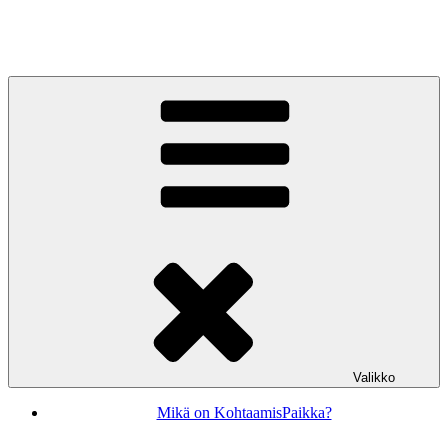
Siirry
sisältöön
KohtaamisPaikka Jyväskylä
Valikko
Mikä on KohtaamisPaikka?