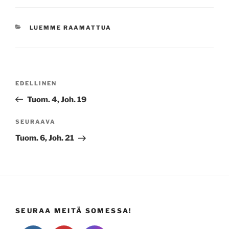
KATEGORIAT
LUEMME RAAMATTUA
Artikkelien
Edellinen
EDELLINEN
selaus
artikkeli
Tuom. 4, Joh. 19
Seuraava
SEURAAVA
artikkeli
Tuom. 6, Joh. 21
SEURAA MEITÄ SOMESSA!