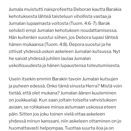
Jumala muistutti naisprofeetta Deboran kautta Barakia
kehotuksesta lähteä taisteluun vihollista vastaa ja
Jumalan lupaamasta voitosta (Tuom. 4:6-7). Barak
selvästi empi Jumalan kehotuksen noudattamisessa.
Hän kuitenkin suostui siihen, jos Debora lupasi lähteä
hänen mukaansa (Tuom. 4:8). Depora suostui ja he
ottivat yhdessä uskon askeleen Jumalan kutsussa. Nyt
he saivat yhdessä juhlien laulaa Jumalan
uskollisuudesta ja hänen lupaustensa toteutumisesta.
Usein itsekin emmin Barakin tavoin Jumalan kutsujen
ja puheen edessä. Onko tämä sinusta Herra? Mistä voin
tietää, että olet mukana? Jumalan äänen kuuleminen
on joukkuelaji. Kun saan joltain toiselta vahvistuksen
asiaan, se rohkaisee minua astumaan uskossa eteen
päin. Sitten jos joku toinen vielä ottaa askeleen
yhdessä minun kanssani, niin askeleen ottaminen on jo
huomattavasti helpompaa. Tuottaa suurta iloa ja on