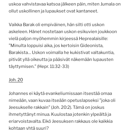
uskoa vahvistavaa katsoa jälkeen päin, miten Jumala on
ollut uskollinen ja lupaukset ovat kantaneet.
Vaikka Barak oli empiväinen, hän silti otti uskon
askeleen. Hänet nostetaan uskon esikuvien joukkoon
vielä paljon myöhemmin kirjeessä Heprealaisille:
”Minulta loppuisi aika, jos kertoisin Gideonista,
Barakista… Uskon voimalla he kukistivat valtakuntia,
pitivät yllä oikeutta ja pääsivät näkemään lupausten
täyttymisen.” (Hepr. 11:32-33)
Joh. 20
Johannes ei käytä evankeliumissaan itsestää omaa
nimeään, vaan kuvaa itseään opetuslapseksi ”joka oli
Jeesukselle rakkain” (Joh. 20:2). Tämä on joskus
ihmetyttänyt minua. Kuulostaa jotenkin ylpeältä ja
eriarvoistavalta. Eikö Jeesuksen rakkaus ole kaikkia
kohtaan yhtä suuri?