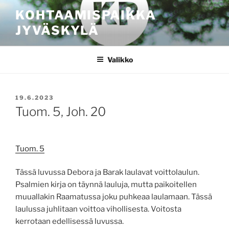
Siirry
KOHTAAMISPAIKKA
sisältöön
JYVÄSKYLÄ
Valikko
JULKAISTU
19.6.2023
Tuom. 5, Joh. 20
Tuom. 5
Tässä luvussa Debora ja Barak laulavat voittolaulun.
Psalmien kirja on täynnä lauluja, mutta paikoitellen
muuallakin Raamatussa joku puhkeaa laulamaan. Tässä
laulussa juhlitaan voittoa vihollisesta. Voitosta
kerrotaan edellisessä luvussa.