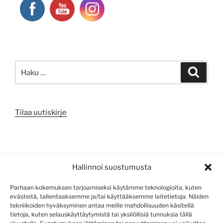
Etsi:
Haku
Tilaa uutiskirje
META
Hallinnoi suostumusta
Kirjaudu sisään
Parhaan kokemuksen tarjoamiseksi käytämme teknologioita, kuten
evästeitä, tallentaaksemme ja/tai käyttääksemme laitetietoja. Näiden
Sisältösyöte
tekniikoiden hyväksyminen antaa meille mahdollisuuden käsitellä
tietoja, kuten selauskäyttäytymistä tai yksilöllisiä tunnuksia tällä
Kommenttisyöte