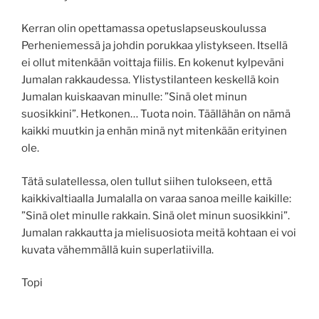
Kerran olin opettamassa opetuslapseuskoulussa
Perheniemessä ja johdin porukkaa ylistykseen. Itsellä
ei ollut mitenkään voittaja fiilis. En kokenut kylpeväni
Jumalan rakkaudessa. Ylistystilanteen keskellä koin
Jumalan kuiskaavan minulle: ”Sinä olet minun
suosikkini”. Hetkonen… Tuota noin. Täällähän on nämä
kaikki muutkin ja enhän minä nyt mitenkään erityinen
ole.
Tätä sulatellessa, olen tullut siihen tulokseen, että
kaikkivaltiaalla Jumalalla on varaa sanoa meille kaikille:
”Sinä olet minulle rakkain. Sinä olet minun suosikkini”.
Jumalan rakkautta ja mielisuosiota meitä kohtaan ei voi
kuvata vähemmällä kuin superlatiivilla.
Topi