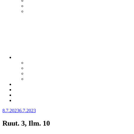
Julkaistu
8.7.2023
6.7.2023
Ruut. 3, Ilm. 10