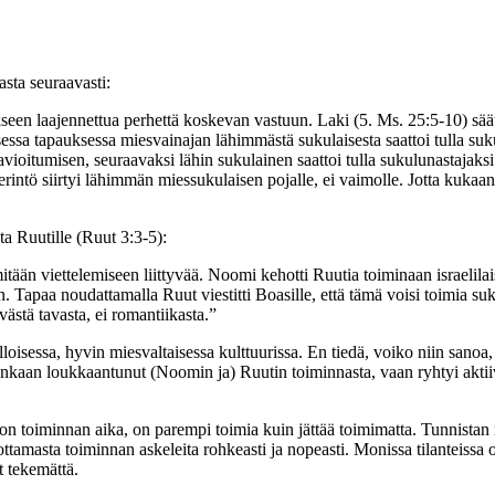
ta seuraavasti:
kseen laajennettua perhettä koskevan vastuun. Laki (5. Ms. 25:5-10) sää
aisessa tapauksessa miesvainajan lähimmästä sukulaisesta saattoi tulla s
vioitumisen, seuraavaksi lähin sukulainen saattoi tulla sukulunastajaksi
intö siirtyi lähimmän miessukulaisen pojalle, ei vaimolle. Jotta kukaan ei
 Ruutille (Ruut 3:3-5):
tään viettelemiseen liittyvää. Noomi kehotti Ruutia toiminaan israelilai
 Tapaa noudattamalla Ruut viestitti Boasille, että tämä voisi toimia suk
västä tavasta, ei romantiikasta.”
silloisessa, hyvin miesvaltaisessa kulttuurissa. En tiedä, voiko niin san
aan loukkaantunut (Noomin ja) Ruutin toiminnasta, vaan ryhtyi aktiivis
un on toiminnan aika, on parempi toimia kuin jättää toimimatta. Tunnistan 
 ottamasta toiminnan askeleita rohkeasti ja nopeasti. Monissa tilanteissa o
yt tekemättä.