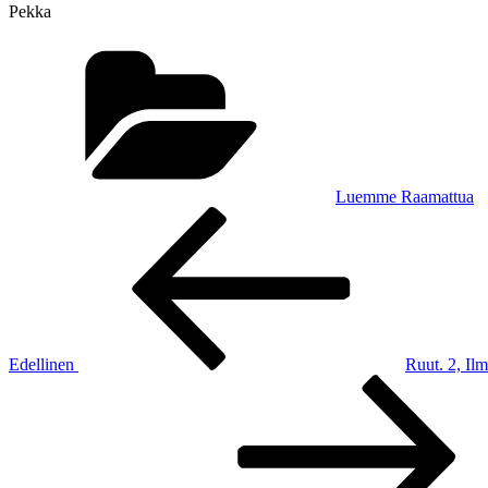
Pekka
Kategoriat
Luemme Raamattua
Artikkelien
Edellinen
artikkeli
selaus
Edellinen
Ruut. 2, Ilm
Seuraava
artikkeli