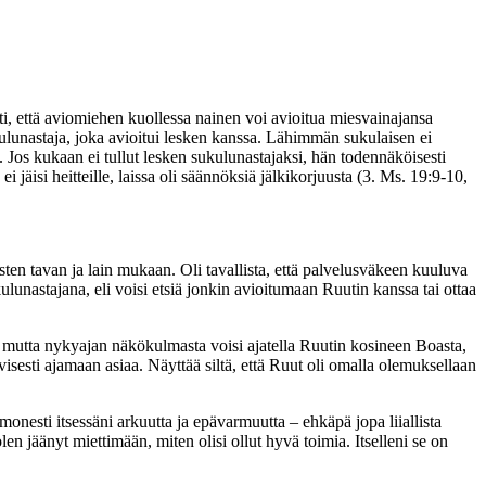
ti, että aviomiehen kuollessa nainen voi avioitua miesvainajansa
ukulunastaja, joka avioitui lesken kanssa. Lähimmän sukulaisen ei
. Jos kukaan ei tullut lesken sukulunastajaksi, hän todennäköisesti
 jäisi heitteille, laissa oli säännöksiä jälkikorjuusta (3. Ms. 19:9-10,
sten tavan ja lain mukaan. Oli tavallista, että palvelusväkeen kuuluva
ulunastajana, eli voisi etsiä jonkin avioitumaan Ruutin kanssa tai ottaa
oa, mutta nykyajan näkökulmasta voisi ajatella Ruutin kosineen Boasta,
esti ajamaan asiaa. Näyttää siltä, että Ruut oli omalla olemuksellaan
monesti itsessäni arkuutta ja epävarmuutta – ehkäpä jopa liiallista
len jäänyt miettimään, miten olisi ollut hyvä toimia. Itselleni se on