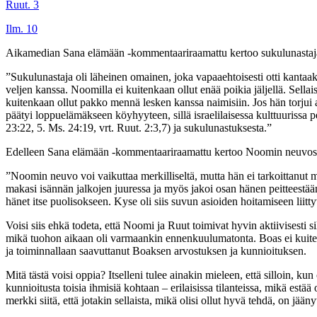
Ruut. 3
Ilm. 10
Aikamedian Sana elämään -kommentaariraamattu kertoo sukulunastajas
”Sukulunastaja oli läheinen omainen, joka vapaaehtoisesti otti kantaa
veljen kanssa. Noomilla ei kuitenkaan ollut enää poikia jäljellä. Sell
kuitenkaan ollut pakko mennä lesken kanssa naimisiin. Jos hän torjui a
päätyi loppuelämäkseen köyhyyteen, sillä israelilaisessa kulttuurissa per
23:22, 5. Ms. 24:19, vrt. Ruut. 2:3,7) ja sukulunastuksesta.”
Edelleen Sana elämään -kommentaariraamattu kertoo Noomin neuvosta
”Noomin neuvo voi vaikuttaa merkilliseltä, mutta hän ei tarkoittanut mi
makasi isännän jalkojen juuressa ja myös jakoi osan hänen peitteestään.
hänet itse puolisokseen. Kyse oli siis suvun asioiden hoitamiseen liitty
Voisi siis ehkä todeta, että Noomi ja Ruut toimivat hyvin aktiivisesti 
mikä tuohon aikaan oli varmaankin ennenkuulumatonta. Boas ei kuitenk
ja toiminnallaan saavuttanut Boaksen arvostuksen ja kunnioituksen.
Mitä tästä voisi oppia? Itselleni tulee ainakin mieleen, että silloin, k
kunnioitusta toisia ihmisiä kohtaan – erilaisissa tilanteissa, mikä estää
merkki siitä, että jotakin sellaista, mikä olisi ollut hyvä tehdä, on jään