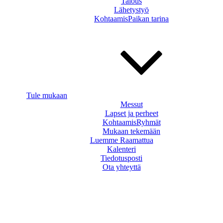
Talous
Lähetystyö
KohtaamisPaikan tarina
Tule mukaan
Messut
Lapset ja perheet
KohtaamisRyhmät
Mukaan tekemään
Luemme Raamattua
Kalenteri
Tiedotusposti
Ota yhteyttä