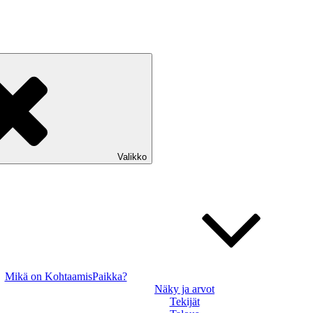
Valikko
Mikä on KohtaamisPaikka?
Näky ja arvot
Tekijät