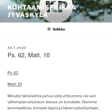
Siirry
KOHTAAMISPAIKKA
sisältöön
JYVÄSKYLÄ
Valikko
JULKAISTU
30.7.2023
Ps. 62, Matt. 10
Ps. 62
Matt. 10
Minulle tämä kohta puhuu siitä, että emme ole sen
vähempiarvoisia kuin Jeesus on Jumalalle. Olemme
kuninkaallisia, Jumalan lapsia ja hänen palvelijoitaan,