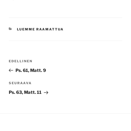
KATEGORIAT
LUEMME RAAMATTUA
Artikkelien
Edellinen
EDELLINEN
selaus
artikkeli
Ps. 61, Matt. 9
Seuraava
SEURAAVA
artikkeli
Ps. 63, Matt. 11