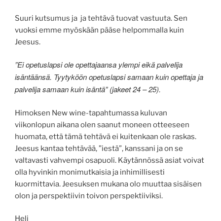
Suuri kutsumus ja ja tehtävä tuovat vastuuta. Sen
vuoksi emme myöskään pääse helpommalla kuin
Jeesus.
”Ei opetuslapsi ole opettajaansa ylempi eikä palvelija
isäntäänsä. Tyytyköön opetuslapsi samaan kuin opettaja ja
palvelija samaan kuin isäntä” (jakeet 24 – 25).
Himoksen New wine-tapahtumassa kuluvan
viikonlopun aikana olen saanut moneen otteeseen
huomata, että tämä tehtävä ei kuitenkaan ole raskas.
Jeesus kantaa tehtävää, ”iestä”, kanssani ja on se
valtavasti vahvempi osapuoli. Käytännössä asiat voivat
olla hyvinkin monimutkaisia ja inhimillisesti
kuormittavia. Jeesuksen mukana olo muuttaa sisäisen
olon ja perspektiivin toivon perspektiiviksi.
Heli