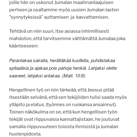
joille hän on uskonut Jumalan maailmanlaajuisen
perheen ja osaltamme myös uusien Jumalan lasten
”synnytyksissä” auttamisen ja kasvattamisen.
Tehtävä on niin suuri, itse asiassa inhimillisesti
mahdoton, että tarvitsemme välttämättä Jumalaa joka
käänteeseen:
Parantakaa sairaita, herättäkää kuolleita, puhdistakaa
spitaalisia ja ajakaa pois pahoja henkiä. Lahjaksi olette
saaneet, lahjaksi antakaa. (Matt. 10:9).
Hengellinen työ on niin tärkeää, että Jeesus pitää
itsestään selvänä, että sen tekijöiden tulisi saada myös
ylläpito ja elatus. (työmies on ruokansa ansainnut).
Toinen näkökulma on se, että kun hengellisen työn
tekijät ovat riippuvaisia kannattajistaan, he joutuvat
samalla riippuvuuteen toisista ihmisistä ja Jumalan
huolenpidosta.