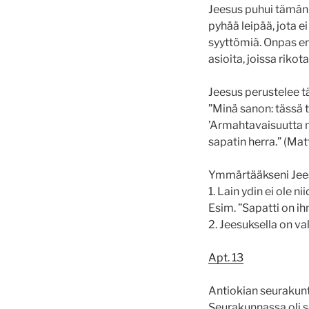
Jeesus puhui tämän 
pyhää leipää, jota ei
syyttömiä. Onpas er
asioita, joissa rikota
Jeesus perustelee tä
”Minä sanon: tässä 
’Armahtavaisuutta m
sapatin herra.” (Mat
Ymmärtääkseni Jeesu
1. Lain ydin ei ole 
Esim. ”Sapatti on ih
2. Jeesuksella on va
Apt. 13
Antiokian seurakunta
Seurakunnassa oli se