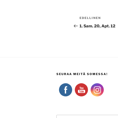
Artikkelien
Edellinen
EDELLINEN
selaus
artikkeli
1. Sam. 20, Apt. 12
SEURAA MEITÄ SOMESSA!
Etsi: