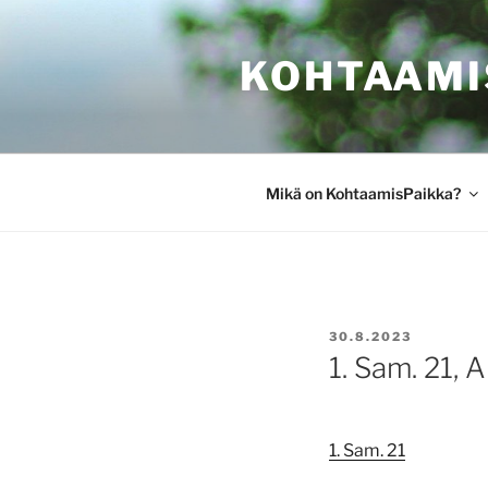
Siirry
sisältöön
KOHTAAMI
Mikä on KohtaamisPaikka?
JULKAISTU
30.8.2023
1. Sam. 21, A
1. Sam. 21