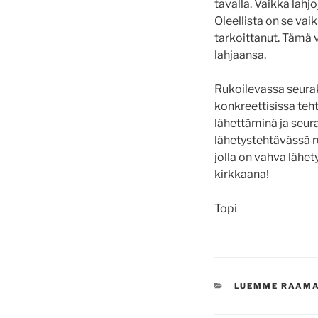
tavalla. Vaikka lahjo
Oleellista on se va
tarkoittanut. Tämä 
lahjaansa.
Rukoilevassa seura
konkreettisissa teht
lähettäminä ja seur
lähetystehtävässä r
jolla on vahva lähe
kirkkaana!
Topi
KATEGORIAT
LUEMME RAAM