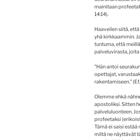
mainitaan profeetat
14:14).
Haaveilen siitä, ett
yhä kirkkaammin. Ja 
tuntuma, että meill
palveluvirasta, joit
”Hän antoi seurakunn
opettajat, varustaa
rakentamiseen.” (Ef.
Olemme ehkä nähneet 
apostoliksi. Sitten
palveluluonteen. Jost
profeetaksi (erikois
Tämä ei saisi estää
miltä ne näyttävät t