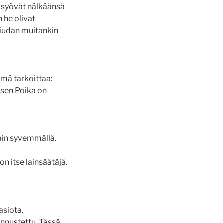
a syövät nälkäänsä
n he olivat
liudan muitankin
ämä tarkoittaa:
isen Poika on
sain syvemmällä.
n itse lainsäätäjä.
asiota.
unnustettu. Tässä