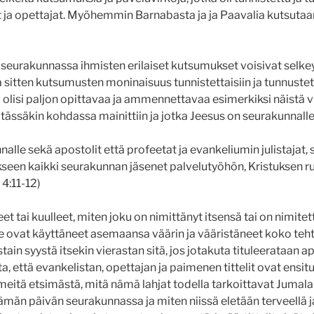
 ja opettajat. Myöhemmin Barnabasta ja ja Paavalia kutsutaan 
ä seurakunnassa ihmisten erilaiset kutsumukset voisivat selkey
sitten kutsumusten moninaisuus tunnistettaisiin ja tunnustett
ä olisi paljon opittavaa ja ammennettavaa esimerkiksi näistä v
a tässäkin kohdassa mainittiin ja jotka Jeesus on seurakunnalle
alle sekä apostolit että profeetat ja evankeliumin julistajat,
kseen kaikki seurakunnan jäsenet palvelutyöhön, Kristuksen r
 4:11-12)
tai kuulleet, miten joku on nimittänyt itsensä tai on nimitett
 he ovat käyttäneet asemaansa väärin ja vääristäneet koko teh
ain syystä itsekin vierastan sitä, jos jotakuta tituleerataan ap
ta, että evankelistan, opettajan ja paimenen tittelit ovat ensit
 meitä etsimästä, mitä nämä lahjat todella tarkoittavat Jumal
ämän päivän seurakunnassa ja miten niissä eletään terveellä j