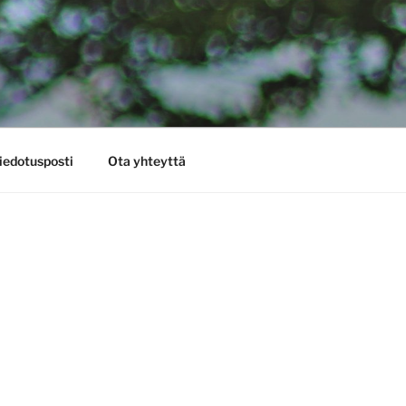
iedotusposti
Ota yhteyttä