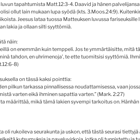
luvun tapahtumista Matt.12:3-4. Daavid ja hänen palvelijans
 olisi ollut lain mukaan lupa syödä (kts. 3.Moos.24:9). Kuitenki
ikoista. Jeesus lataa tuossa Matteuksen luvussa fariseuksille 
an lakia ja ollaan silti syyttömiä.
tä näin:
teillä on enemmän kuin temppeli. Jos te ymmärtäisitte, mitä t
inä tahdon, en uhrimenoja’, te ette tuomitsisi syyttömiä. Ihm
t.12:6-8)
ksella on tässä kaksi pointtia:
niiden pilkun tarkassa pinnallisessa noudattamisessa, vaan jos
mistä varten eikä ihminen sapattia varten.” (Mark. 2:27)
lta määrittää, mikä tämä lakien syvempi tarkoitus on. Hänhän o
 oli rukoileva seurakunta ja uskon, että tästä seurasi tiettyjä 
lkeitä kutsumuksia ja paveluvirkoja, jotka oli tunnistettu ja t