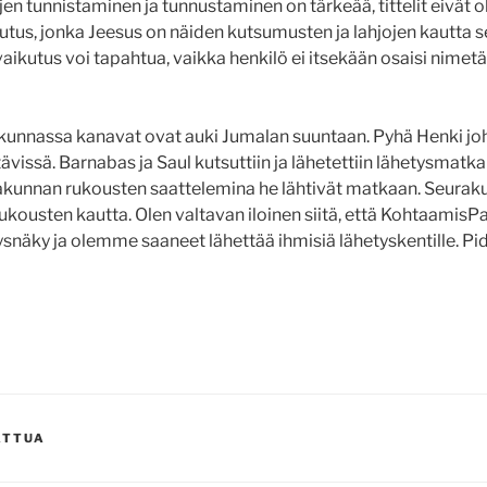
jen tunnistaminen ja tunnustaminen on tärkeää, tittelit eivät ole
ikutus, jonka Jeesus on näiden kutsumusten ja lahjojen kautta
vaikutus voi tapahtua, vaikka henkilö ei itsekään osaisi nimet
kunnassa kanavat ovat auki Jumalan suuntaan. Pyhä Henki jo
ävissä. Barnabas ja Saul kutsuttiin ja lähetettiin lähetysmatk
akunnan rukousten saattelemina he lähtivät matkaan. Seurak
ukousten kautta. Olen valtavan iloinen siitä, että KohtaamisPa
tysnäky ja olemme saaneet lähettää ihmisiä lähetyskentille. P
ATTUA