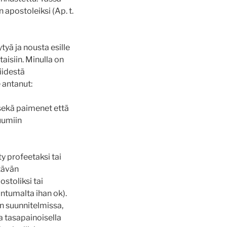
apostoleiksi (Ap. t.
tyä ja nousta esille
aisiin. Minulla on
iidestä
 antanut:
 sekä paimenet että
uumiin
y profeetaksi tai
tävän
ostoliksi tai
untumalta ihan ok).
an suunnitelmissa,
a tasapainoisella