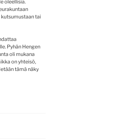
 oleellisia.
 seurakuntaan
ä kutsumustaan tai
hdattaa
alle. Pyhän Hengen
unta oli mukana
ikka on yhteisö,
idetään tämä näky