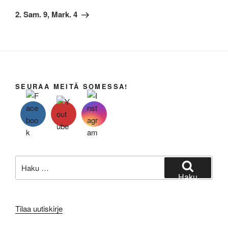
artikkeli
2. Sam. 9, Mark. 4
SEURAA MEITÄ SOMESSA!
Etsi:
Haku
Tilaa uutiskirje