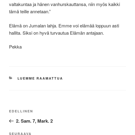
valtakuntaa ja hänen vanhurskauttansa, niin myös kaikki
tämä teille annetaan.”
Elämä on Jumalan lahja. Emme voi elämää loppuun asti
hallita. Siksi on hyvä turvautua Elämän antajaan.
Pekka
KATEGORIAT
LUEMME RAAMATTUA
Artikkelien
Edellinen
EDELLINEN
selaus
artikkeli
2. Sam. 7, Mark. 2
Seuraava
SEURAAVA