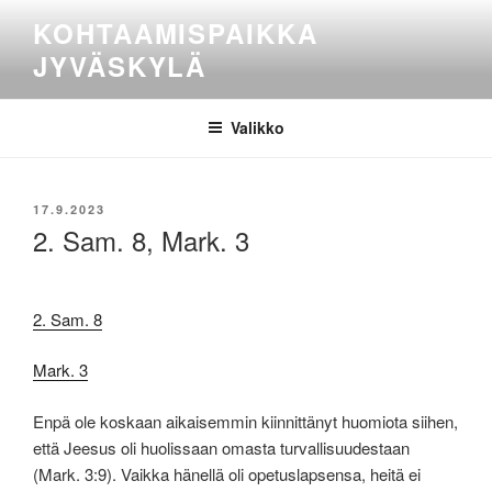
Siirry
KOHTAAMISPAIKKA
sisältöön
JYVÄSKYLÄ
Valikko
JULKAISTU
17.9.2023
2. Sam. 8, Mark. 3
2. Sam. 8
Mark. 3
Enpä ole koskaan aikaisemmin kiinnittänyt huomiota siihen,
että Jeesus oli huolissaan omasta turvallisuudestaan
(Mark. 3:9). Vaikka hänellä oli opetuslapsensa, heitä ei