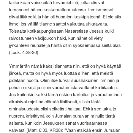
kuitenkaan voine pitää turvamiehinä, jotka olisivat
turvanneet hänen koskemattomuutensa. Ihmismassat
olivat liikkeellä ja hän oli huomion keskipisteenä. Ei ole siis
ihme, jos välillä tilanne saattoi vaikuttaa uhkaavalta.
Toisaalta kotikaupungissaan Nasaretissa Jeesus kulki
raivostuneen väkijoukon halki, kun hänet oli viety
jyrkänteen reunalle ja häntä oltiin syöksemässä sieltä alas
(Luuk. 4:28-30).
Ymmärrän nämä kaksi tilannetta niin, että on hyvä käyttää
järkeä, mutta on hyvä myös luottaa siihen, että meistä
pidetään huolta. Olen itse turvallisuushakuinen ihminen ja
pohdin riskejä ja niihin varautumista välillä ehkä liikaakin.
Jos kuitenkin kaikki tämä riskien kartoitus ja varautuminen
alkaisivat rajoittaa elämää liiallisesti, silloin tästä
ominaisuudesta olisi selkeästi haittaa. Ehkä sen takia jo
nuorena kristittynä koin Jumalan puhuvan minulle tästä
asiasta, kun koin Jeesuksen sanat vuorisaarnassa
vahvasti (Matt. 6:33, KR38): ”Vaan etsikää ensin Jumalan