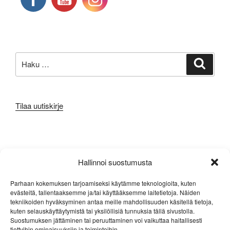
Etsi:
Haku
Tilaa uutiskirje
META
Hallinnoi suostumusta
Kirjaudu sisään
Parhaan kokemuksen tarjoamiseksi käytämme teknologioita, kuten
evästeitä, tallentaaksemme ja/tai käyttääksemme laitetietoja. Näiden
Sisältösyöte
tekniikoiden hyväksyminen antaa meille mahdollisuuden käsitellä tietoja,
kuten selauskäyttäytymistä tai yksilöllisiä tunnuksia tällä sivustolla.
Kommenttisyöte
Suostumuksen jättäminen tai peruuttaminen voi vaikuttaa haitallisesti
tiettyihin ominaisuuksiin ja toimintoihin.