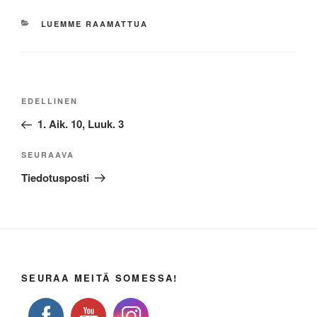
KATEGORIAT
LUEMME RAAMATTUA
Artikkelien
Edellinen
EDELLINEN
selaus
artikkeli
1. Aik. 10, Luuk. 3
Seuraava
SEURAAVA
artikkeli
Tiedotusposti
SEURAA MEITÄ SOMESSA!