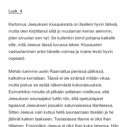
Luuk. 4
Kertomus Jeesuksen kiusauksista on itselleni hyvin tärkeä,
mutta olen kirjoittanut siitä jo muutaman kerran aiemmin,
joten sivuutan sen nyt. Se kuitenkin toimii pohjana kaikelle
sille, mitä Jeesus tässä luvussa tekee. Kiusausten
vastustaminen antoi hänelle voimaa ja maine levisi hyvin
nopeasti.
Mehän luemme usein Raamattua pienissä pätkissä,
katkelma kerrallaan. Tässä ei ole sinänsä mitään vikaa,
mutta joskus se estää näkemästä kokonaisuuksia.
Esimerkiksi minulla oli pitkään sellainen mielikuva, että
Jeesuksen seuraajaksi tultiin niin, että opetuslapset
tapasivat Jeesuksen jossakin satunnaisessa tilanteessa.
Sitten Jeesus vain kutsui heitä seuraamaan itseään ja he
jättivät kaiken taakseen. Tosiasiassa tilanne ei ollut ihan
tällainen. Ensinnäkin Jeesus ei ollut ihan kuka tahansa. Hän