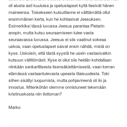
oli alusta asti kuuluisa ja opetuslapset kyllä tiesivät hänen
maineensa. Toisekseen kutsutilanne ei välttämättä ollut
ensimmäinen kerta, kun he kohtasivat Jeesuksen.
Esimerkiksi tässä luvussa Jeesus parantaa Pietarin
anopin, mutta kutsu seuraamiseen tulee vasta
seuraavassa luvussa. Jeesus ei siis vaatinut sokeaa
uskoa, vaan opetuslapset saivat ensin nähdä, mistä on
kyse. Uskoisin, että tästä syystä he usein vastasivatkin
kutsuun välittömästi. Kyse ei ollut siis heidän kohdallaan
niinkään sankarillisesta itsensäkieltämisestä, vaan kerran
elämässä vastaantulevasta upeasta tilaisuudesta. Toki
siihen sisältyi luopumista, mutta pohjavireenä oli ilo ja
innostus. Mitenköhän olemme onnistuneet tekemään
kristinuskosta niin ilottoman?
Marko