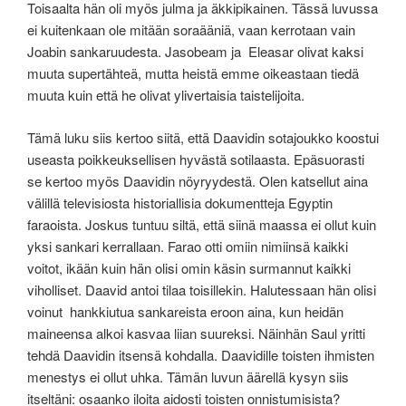
Toisaalta hän oli myös julma ja äkkipikainen. Tässä luvussa
ei kuitenkaan ole mitään soraääniä, vaan kerrotaan vain
Joabin sankaruudesta. Jasobeam ja Eleasar olivat kaksi
muuta supertähteä, mutta heistä emme oikeastaan tiedä
muuta kuin että he olivat ylivertaisia taistelijoita.
Tämä luku siis kertoo siitä, että Daavidin sotajoukko koostui
useasta poikkeuksellisen hyvästä sotilaasta. Epäsuorasti
se kertoo myös Daavidin nöyryydestä. Olen katsellut aina
välillä televisiosta historiallisia dokumentteja Egyptin
faraoista. Joskus tuntuu siltä, että siinä maassa ei ollut kuin
yksi sankari kerrallaan. Farao otti omiin nimiinsä kaikki
voitot, ikään kuin hän olisi omin käsin surmannut kaikki
viholliset. Daavid antoi tilaa toisillekin. Halutessaan hän olisi
voinut hankkiutua sankareista eroon aina, kun heidän
maineensa alkoi kasvaa liian suureksi. Näinhän Saul yritti
tehdä Daavidin itsensä kohdalla. Daavidille toisten ihmisten
menestys ei ollut uhka. Tämän luvun äärellä kysyn siis
itseltäni: osaanko iloita aidosti toisten onnistumisista?