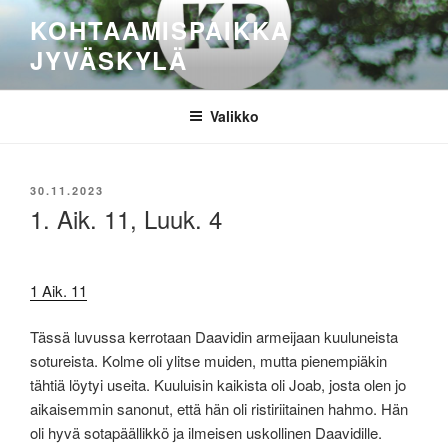
Siirry
KOHTAAMISPAIKKA
sisältöön
JYVÄSKYLÄ
Valikko
JULKAISTU
30.11.2023
1. Aik. 11, Luuk. 4
1 Aik. 11
Tässä luvussa kerrotaan Daavidin armeijaan kuuluneista
sotureista. Kolme oli ylitse muiden, mutta pienempiäkin
tähtiä löytyi useita. Kuuluisin kaikista oli Joab, josta olen jo
aikaisemmin sanonut, että hän oli ristiriitainen hahmo. Hän
oli hyvä sotapäällikkö ja ilmeisen uskollinen Daavidille.