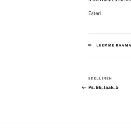
Esteri
KATEGORIAT
LUEMME RAAM
Artikkelien
Edellinen
EDELLINEN
selaus
artikkeli
Ps. 86, Jaak. 5