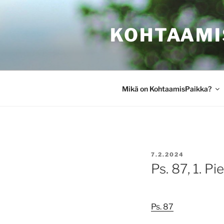
Siirry
sisältöön
KOHTAAMI
Mikä on KohtaamisPaikka?
JULKAISTU
7.2.2024
Ps. 87, 1. Pie
Ps. 87