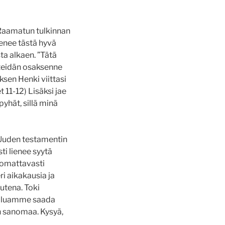
 Raamatun tulkinnan
enee tästä hyvä
ta alkaen. ”
Tätä
 teidän osaksenne
ksen Henki viittasi
 11-12) Lisäksi jae
pyhät, sillä minä
 Uuden testamentin
ti lienee syytä
uomattavasti
ri aikakausia ja
utena. Toki
 haluamme saada
un sanomaa. Kysyä,