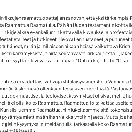
kin fiksujen raamattuopettajien sanovan, että yksi tärkeimpiä
kita Raamattua Raamatulla. Päivän Uuden testamentin kohta li
rin kirje alkaa evankeliumin kattavalla kuvauksella profeetois
feetat etsineet ja tutkineet. He ovat ennustaneet ja puhuneet
a tutkineet, mihin ja millaiseen aikaan heissä vaikuttava Kristu
ksen kärsimyksistä ja niitä seuraavasta kirkkaudesta.” (Jakeet
yhtenäisyyttä alleviivaavaan tapaan: ”Onhan kirjoitettu: ”Olkaa 
ntissa ei vedettäisi vahvoja yhtäläisyysmerkkejä Vanhan ja
ä, ymmärtäisimmekö ollenkaan Jeesuksen merkitystä. Vastaavas
 muut dogmaattiset ja teologiset kysymykset olisivat meille h
illä ei olisi koko Raamattua. Raamattua, joka kattaa useita e
ja. Kun siis luemme Raamattua, niin lukekaamme sitä kokonaisu
ä pysähtyä miettimään ihan vaikka yhtäkin jaetta. Mutta jos
eologisiin kysymyksiin, meidän tulisi tarkastella koko Raamat
selittää itseään.