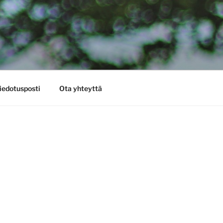
iedotusposti
Ota yhteyttä