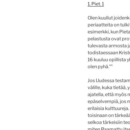
1. Piet. 1
Olen kuullut joiden
periaatteita on tul
esimerkki, kun Pieta
pelastusta ovat pro
tulevasta armosta
j
todistaessaan Kristu
16 kuuluu opillista 
olen pyhä.””
Jos Uudessa testame
välille, kuka tietä
ajatella, että myös
epäselvempiä, jos me
erilaisia kulttuure
toisinaan on tärkeä
selkoa tärkeisiin t
miten Raamattu itse 