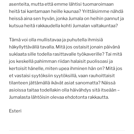
asenteita, mutta että emme lähtisi tuomaroimaan
heitä tai kantamaan heille kaunaa? Yrittäisimme nähdä
heissä aina sen hyvän, jonka Jumala on heihin pannut ja
kutsua heitä rakkaudella kohti Jumalan valtakuntaa?
Tämä voi olla mullistavaa ja puhutella ihmisiä
häkyllyttävällä tavalla. Mitä jos ostaisit jonain päivänä
suklaata sille todella rasittavalle työkaverille? Tai mitä
jos keskellä pahimman riidan halaisit puolisoasi ja
kertoisit hänelle, miten upea ihminen hän on? Mitä jos
et vastaisi syytöksiin syytöksillä, vaan rauhoittaisit
tilanteen jättämällä ikävät asiat sanomatta? Näissä
asioissa taitaa todellakin olla häivähdys sitä itseään –
Jumalasta lähtöisin olevaa ehdotonta rakkautta.
Esteri