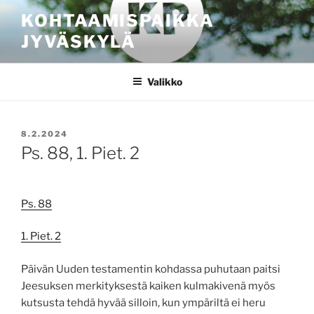
Siirry
KOHTAAMISPAIKKA
sisältöön
JYVÄSKYLÄ
Valikko
JULKAISTU
8.2.2024
Ps. 88, 1. Piet. 2
Ps. 88
1. Piet. 2
Päivän Uuden testamentin kohdassa puhutaan paitsi
Jeesuksen merkityksestä kaiken kulmakivenä myös
kutsusta tehdä hyvää silloin, kun ympäriltä ei heru