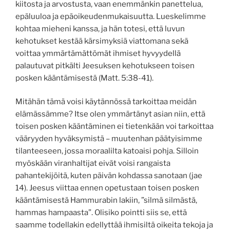
kiitosta ja arvostusta, vaan enemmänkin panettelua,
epäluuloa ja epäoikeudenmukaisuutta. Lueskelimme
kohtaa mieheni kanssa, ja hän totesi, että luvun
kehotukset kestää kärsimyksiä viattomana sekä
voittaa ymmärtämättömät ihmiset hyvyydellä
palautuvat pitkälti Jeesuksen kehotukseen toisen
posken kääntämisestä (Matt. 5:38-41).
Mitähän tämä voisi käytännössä tarkoittaa meidän
elämässämme? Itse olen ymmärtänyt asian niin, että
toisen posken kääntäminen ei tietenkään voi tarkoittaa
vääryyden hyväksymistä – muutenhan päätyisimme
tilanteeseen, jossa moraalilta katoaisi pohja. Silloin
myöskään viranhaltijat eivät voisi rangaista
pahantekijöitä, kuten päivän kohdassa sanotaan (jae
14). Jeesus viittaa ennen opetustaan toisen posken
kääntämisestä Hammurabin lakiin, ”silmä silmästä,
hammas hampaasta”. Olisiko pointti siis se, että
saamme todellakin edellyttää ihmisiltä oikeita tekoja ja