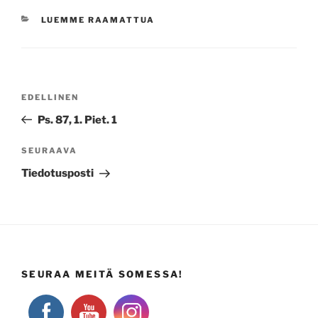
KATEGORIAT
LUEMME RAAMATTUA
Artikkelien
Edellinen
EDELLINEN
selaus
artikkeli
Ps. 87, 1. Piet. 1
Seuraava
SEURAAVA
artikkeli
Tiedotusposti
SEURAA MEITÄ SOMESSA!