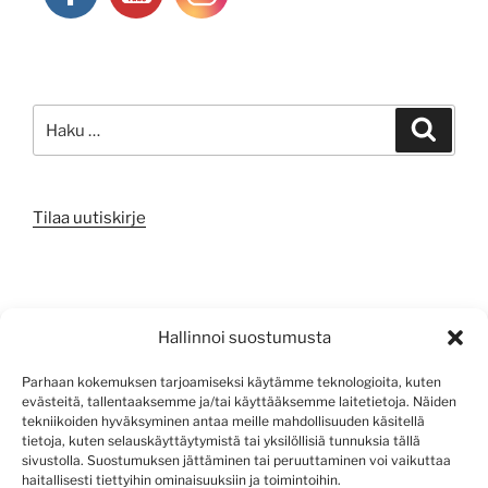
Etsi:
Haku
Tilaa uutiskirje
META
Hallinnoi suostumusta
Kirjaudu sisään
Parhaan kokemuksen tarjoamiseksi käytämme teknologioita, kuten
evästeitä, tallentaaksemme ja/tai käyttääksemme laitetietoja. Näiden
Sisältösyöte
tekniikoiden hyväksyminen antaa meille mahdollisuuden käsitellä
tietoja, kuten selauskäyttäytymistä tai yksilöllisiä tunnuksia tällä
Kommenttisyöte
sivustolla. Suostumuksen jättäminen tai peruuttaminen voi vaikuttaa
haitallisesti tiettyihin ominaisuuksiin ja toimintoihin.