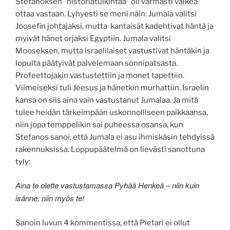
Stefanoksen ”historiatulkintaa” oli varmasti vaikea
ottaa vastaan. Lyhyesti se meni näin: Jumala valitsi
Joosefin johtajaksi, mutta kantaisät kadehtivat häntä ja
myivät hänet orjaksi Egyptiin. Jumala valitsi
Mooseksen, mutta israelilaiset vastustivat häntäkin ja
lopulta päätyivät palvelemaan sonnipatsasta.
Profeettojakin vastustettiin ja monet tapettiin.
Viimeiseksi tuli Jeesus ja hänetkin murhattiin. Israelin
kansa on siis aina vain vastustanut Jumalaa. Ja mitä
tulee heidän tärkeimpään uskonnolliseen paikkaansa,
niin jopa temppelikin sai puheessa osansa, kun
Stefanos sanoi, että Jumala ei asu ihmiskäsin tehdyissä
rakennuksissa. Loppupäätelmä on lievästi sanottuna
tyly:
Aina te olette vastustamassa Pyhää Henkeä – niin kuin
isänne, niin myös te!
Sanoin luvun 4 kommentissa, että Pietari ei ollut