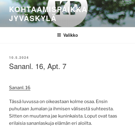
Siirry
KOHTAAMISPAIKKA
sisältöön
JYVÄSKYLÄ
Valikko
JULKAISTU
10.5.2024
Sananl. 16, Apt. 7
Sananl. 16
Tässä luvussa on oikeastaan kolme osaa. Ensin
puhutaan Jumalan ja ihmisen välisestä suhteesta.
Sitten on muutama jae kuninkaista. Loput ovat taas
erilaisia sananlaskuja elämän eri aloilta.