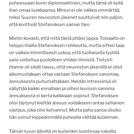
puheessaan kovin diplomaattinen, mutta tämä oli kyllä
ihan omaa luokkaansa. Minun ei ole vaikea ymmärtää,
miksi Suuren neuvoston jäsenet suuttuivat niin paljon,
että kivittivät Stefanoksen saman tien.
Mietin kovasti, että mitä tästä pitäisi oppia. Toisaalta on
helppo ihailla Stefanoksen rohkeutta, mutta sitten taas
on vaikea inhimillisesti uskoa, että tuollaisella tyylillä
saisi voitettua puolelleen yhtään ihmistä. Tietysti
tilanne oli sikäli hassu, että neuvoston jäsenillä ei ollut
aikomustakaan ottaa vastaan Stefanoksen sanomaa,
Jeesuksesta puhumattakaan. Heidän intressinsä oli
säilyttää kaikki ennallaan ja siihen kuvioon sanoma
Jeesuksesta ei kerta kaikkiaan sopinut. Stefanoksen
olisi täytynyt kieltää Jeesus voidakseen antaa sellainen
vastaus, joka olisi kelvannut. Mutta paha sanoa olisiko
hän voinut leppeämmällä puheella välttää kuoleman.
Tämän luvun äärellä on kuitenkin luontevaa rukoilla