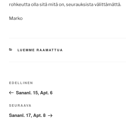
rohkeutta olla sitä mitä on, seurauksista välittämättä.
Marko
KATEGORIAT
LUEMME RAAMATTUA
Artikkelien
Edellinen
EDELLINEN
selaus
artikkeli
Sananl. 15, Apt. 6
Seuraava
SEURAAVA
artikkeli
Sananl. 17, Apt. 8