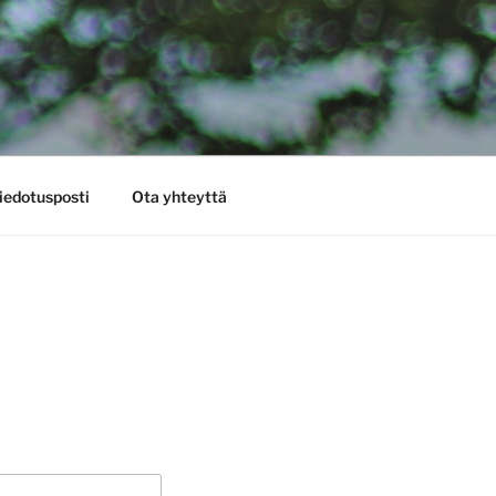
iedotusposti
Ota yhteyttä