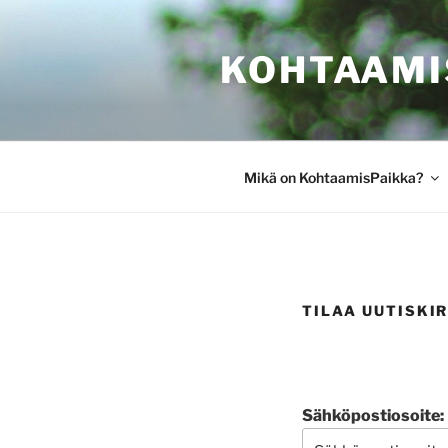
Siirry
sisältöön
KOHTAAMI
Mikä on KohtaamisPaikka?
TILAA UUTISKIR
Sähköpostiosoite: