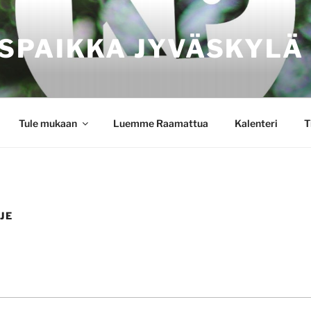
SPAIKKA JYVÄSKYLÄ
Tule mukaan
Luemme Raamattua
Kalenteri
T
JE