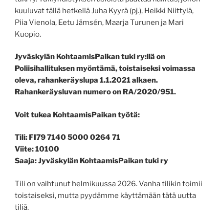
kuuluvat tällä hetkellä Juha Kyyrä (pj.), Heikki Niittylä,
Piia Vienola, Eetu Jämsén, Maarja Turunen ja Mari
Kuopio.
Jyväskylän KohtaamisPaikan tuki ry:llä on
Poliisihallituksen myöntämä, toistaiseksi voimassa
oleva, rahankeräyslupa 1.1.2021 alkaen.
Rahankeräysluvan numero on RA/2020/951.
Voit tukea KohtaamisPaikan työtä:
Tili: FI79 7140 5000 0264 71
Viite: 10100
Saaja: Jyväskylän KohtaamisPaikan tuki ry
Tili on vaihtunut helmikuussa 2026. Vanha tilikin toimii
toistaiseksi, mutta pyydämme käyttämään tätä uutta
tiliä.