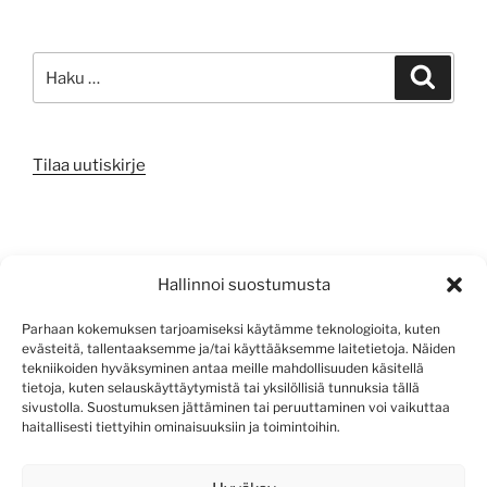
Etsi:
Haku
Tilaa uutiskirje
META
Hallinnoi suostumusta
Kirjaudu sisään
Parhaan kokemuksen tarjoamiseksi käytämme teknologioita, kuten
evästeitä, tallentaaksemme ja/tai käyttääksemme laitetietoja. Näiden
Sisältösyöte
tekniikoiden hyväksyminen antaa meille mahdollisuuden käsitellä
tietoja, kuten selauskäyttäytymistä tai yksilöllisiä tunnuksia tällä
Kommenttisyöte
sivustolla. Suostumuksen jättäminen tai peruuttaminen voi vaikuttaa
haitallisesti tiettyihin ominaisuuksiin ja toimintoihin.
WordPress.org