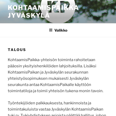
Siirry
KOHTAAMISPAIKKA
sisältöön
JYVÄSKYLÄ
Valikko
TALOUS
KohtaamisPaikka-yhteisön toiminta rahoitetaan
pääosin yksityishenkilöiden lahjoituksilla. Lisäksi
KohtaamisPaikan ja Jyväskylän seurakunnan
yhteistyösopimuksen mukaisesti Jyväskylän
seurakunta antaa KohtaamisPaikalle käyttöön
toimintatiloja ja toimii yhteisön tukena monin tavoin.
Työntekijöiden palkkauksesta, hankinnoista ja
toimintakuluista vastaa Jyväskylän KohtaamisPaikan
tuki ry. Tukiyhdistyksen asioista päättää hallitus, johon