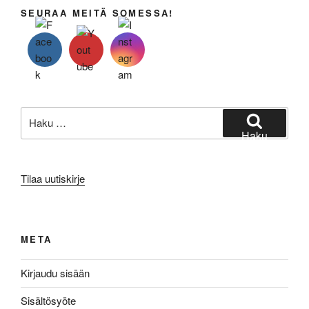
t
SEURAA MEITÄ SOMESSA!
n
a
v
i
g
Etsi:
o
Haku
i
n
t
Tilaa uutiskirje
i
META
Kirjaudu sisään
Sisältösyöte