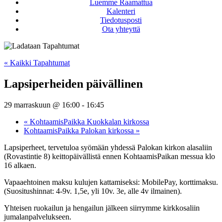
Luemme Raamattua
Kalenteri
Tiedotusposti
Ota yhteyttä
« Kaikki Tapahtumat
Lapsiperheiden päivällinen
29 marraskuun @ 16:00
-
16:45
«
KohtaamisPaikka Kuokkalan kirkossa
KohtaamisPaikka Palokan kirkossa
»
Lapsiperheet, tervetuloa syömään yhdessä Palokan kirkon alasaliin
(Rovastintie 8) keittopäivällistä ennen KohtaamisPaikan messua klo
16 alkaen.
Vapaaehtoinen maksu kulujen kattamiseksi: MobilePay, korttimaksu.
(Suositushinnat: 4-9v. 1,5e, yli 10v. 3e, alle 4v ilmainen).
Yhteisen ruokailun ja hengailun jälkeen siirrymme kirkkosaliin
jumalanpalvelukseen.