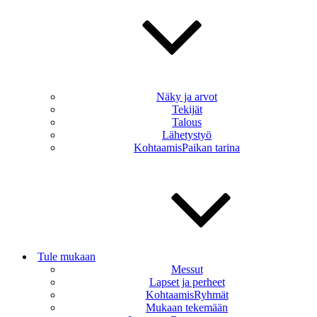
Näky ja arvot
Tekijät
Talous
Lähetystyö
KohtaamisPaikan tarina
Tule mukaan
Messut
Lapset ja perheet
KohtaamisRyhmät
Mukaan tekemään