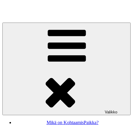
Siirry
sisältöön
KohtaamisPaikka Jyväskylä
Valikko
Mikä on KohtaamisPaikka?