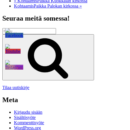
«
KohtaamisPaikka Kuokkalan kirkossa
KohtaamisPaikka Palokan kirkossa
»
Seuraa meitä somessa!
Etsi:
Haku
Tilaa uutiskirje
Meta
Kirjaudu sisään
Sisältösyöte
Kommenttisyöte
WordPress.org